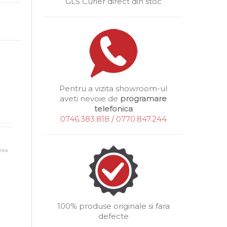
GLS Curier direct din stoc
Pentru a vizita showroom-ul
aveti nevoie de
programare
telefonica
0746.383.818
/
0770.847.244
rea
100% produse originale si fara
defecte