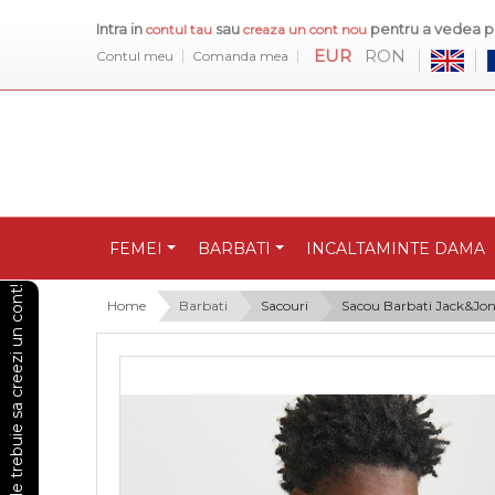
Intra in
sau
pentru a vedea pr
contul tau
creaza un cont nou
EUR
RON
Contul meu
Comanda mea
FEMEI
BARBATI
INCALTAMINTE DAMA
Pentru a vedea preturile trebuie sa creezi un cont!
Home
Barbati
Sacouri
Sacou Barbati Jack&Jone