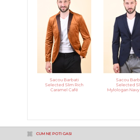
Sacou Barbati
Sacou Barb
Selected Slim Rich
Selected S
Caramel Café
Mylologan Navy
CUM NE POTI GASI