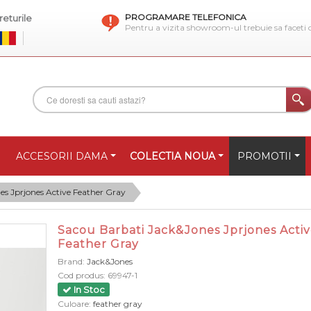
PROGRAMARE TELEFONICA
eturile
Pentru a vizita showroom-ul trebuie sa faceti
ACCESORII DAMA
COLECTIA NOUA
PROMOTII
s Jprjones Active Feather Gray
Sacou Barbati Jack&Jones Jprjones Acti
Feather Gray
Brand:
Jack&Jones
Cod produs:
69947-1
In Stoc
Culoare:
feather gray