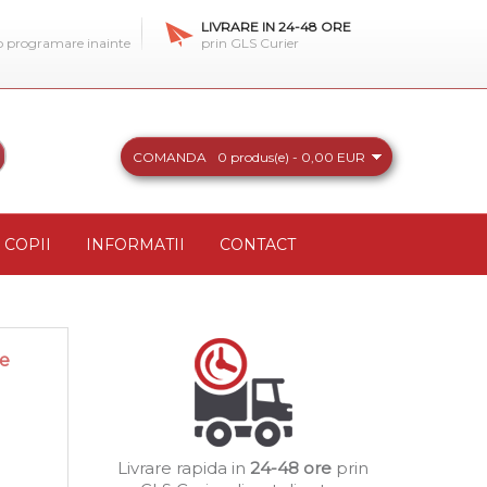
LIVRARE IN 24-48 ORE
 o programare inainte
prin GLS Curier
COMANDA
0 produs(e) - 0,00 EUR
COPII
INFORMATII
CONTACT
ve
Livrare rapida in
24-48 ore
prin