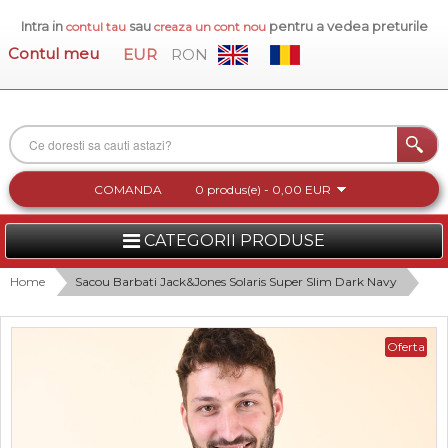
Intra in
sau
pentru a vedea preturile
contul tau
creaza un cont nou
Contul meu
EUR
RON
COMANDA
0 produs(e) - 0,00 EUR
CATEGORII PRODUSE
FEMEI
Home
Sacou Barbati Jack&Jones Solaris Super Slim Dark Navy
BARBATI
Oferta
INCALTAMINTE DAMA
ACCESORII DAMA
COLECTIA NOUA