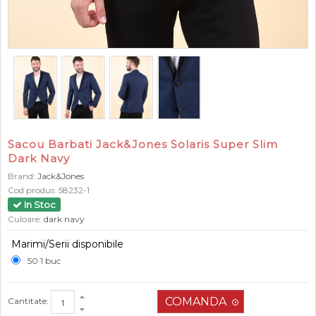
Sacou Barbati Jack&Jones Solaris Super Slim
Dark Navy
Brand:
Jack&Jones
Cod produs:
58232-1
In Stoc
Culoare:
dark navy
Marimi/Serii disponibile
50 1 buc
Cantitate: