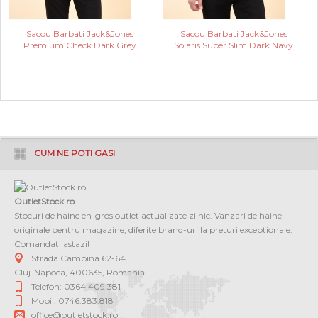
Sacou Barbati Jack&Jones
Sacou Barbati Jack&Jones
Premium Check Dark Grey
Solaris Super Slim Dark Navy
CUM NE POTI GASI
OutletStock.ro
Stocuri de haine en-gros outlet actualizate zilnic. Vanzari de haine
originale pentru magazine, diferite brand-uri la preturi exceptionale.
Comandati astazi!
Strada Campina 62-64
Cluj-Napoca
,
400635
,
Romania
Telefon: 0364 409.381
Mobil: 0746.383.818
office@outletstock.ro