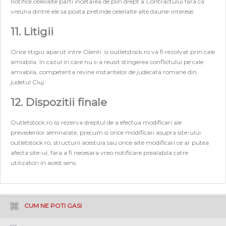
notifice celeilalte parti incetarea de plin drept a Contractului fara ca
vreuna dintre ele sa poata pretinde celeilalte alte daune-interese.
11. Litigii
Orice litigiu aparut intre Clienti si outletstock.ro va fi rezolvat prin cale
amiabila. In cazul in care nu s-a reusit stingerea conflictului pe cale
amiabila, competenta revine instantelor de judecata romane din
judetul Cluj.
12. Dispozitii finale
Outletstock.ro isi rezerva dreptul de a efectua modificari ale
prevederilor semnalate, precum si orice modificari asupra site-ului
outletstock.ro, structurii acestuia sau orice alte modificari ce ar putea
afecta site-ul, fara a fi necesara vreo notificare prealabila catre
utilizatori in acest sens.
CUM NE POTI GASI