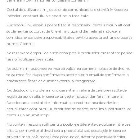
varianta RON in momentul plasarii comenzii.
Costul de utilizare a mijloacelor de comunicare la distanţă în vederea
încheierii contractului va apartine in totalitate.
Furnizorul nu este/nu poate fi facut responsabil pentru niciun alt cost
suplimentar suportat de Client , incluzand dar nelimitandu-se la
comisioane bancare ,responsabilitatea pentru aceasta actiune o poarta
numai Clientul.
Ne rezervam dreptul de a schimba pretul produselor prezentate pe site
fara o notificare prealabila.
Ne asumam raspunderea insa ca valoarea comenzii plasate de dvs. nu
se va modifica dupa confirmarea acesteia prin email de confirmare la
adresa specificata de dumneavostra la inregistrare.
Outletstock.ro nu ofera nici o garantie, in afara de cele prevazute de
legislatia aplicabila, in ceea ce priveste inclusiv, dar fara limitare la,
functionarea acestui site, informatia, corectitudinea descrierilor,
actualizarea continutului, produsele de pe site, precum si potrivirea lor
pentru un anumit scop.
Nu suntem responsabili pentru posibilele diferente de culoare intre cea
afisata pe monitorul dvs si cea a produsului sau decalajele in ceea ce
priveste masura/dimensiunea produselor, datorita particularitatilor