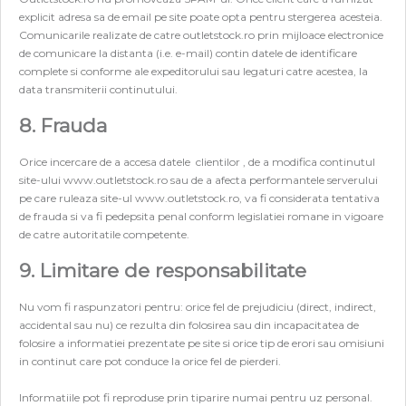
explicit adresa sa de email pe site poate opta pentru stergerea acesteia.
Comunicarile realizate de catre outletstock.ro prin mijloace electronice
de comunicare la distanta (i.e. e-mail) contin datele de identificare
complete si conforme ale expeditorului sau legaturi catre acestea, la
data transmiterii continutului.
8. Frauda
Orice incercare de a accesa datele clientilor , de a modifica continutul
site-ului www.outletstock.ro sau de a afecta performantele serverului
pe care ruleaza site-ul www.outletstock.ro, va fi considerata tentativa
de frauda si va fi pedepsita penal conform legislatiei romane in vigoare
de catre autoritatile competente.
9. Limitare de responsabilitate
Nu vom fi raspunzatori pentru: orice fel de prejudiciu (direct, indirect,
accidental sau nu) ce rezulta din folosirea sau din incapacitatea de
folosire a informatiei prezentate pe site si orice tip de erori sau omisiuni
in continut care pot conduce la orice fel de pierderi.
Informatiile pot fi reproduse prin tiparire numai pentru uz personal.