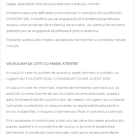
Legea aplicabilă contractului este cea a statului roman.
PROMOTII
Prezenta sectiune defineste orice contract în temeiul căruia BRAND
DIVISION SRL transferă sau se angajează să transfere proprietatea
COPII
asupra unor produse către clientul revanzator, iar clientul revanzator
plăteşte sau se angajează să plătească preţul acestora.
INFORMATII
Folosirea acestui site implica acceptarea termenilor si conditiilor listate
mai jos.
CONTACT
VA RUGAM SA CITITI CU MARE ATENTIE!
In cazul in care nu sunteti de acord cu acesti termeni si conditii, va
rugam NU FOLOSITI SI NU COMANDATI DUPA ACEST SITE!
In cazul în care ne informati, înainte de încheierea contractului, că
solicitati livrarea înainte de sau la o dată anume precizată, aceasta
data fiind esenţială din punctul dvs. de vedere, va rugam sa nu plasati
comanda, outletstock.ro neasumandu-si responsabilitatea pentru
livrari la date fixe, ci inauntrul termenului fixat in prezentul contract.
Prin accesarea in continuare a site-ului de catre dvs reiese acordul dvs.
expres, explicit si in cunostinta de cauza cu privire la acceptarea
termenilor si conditiilor contractuale, contractul producand efecte