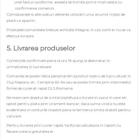
unei facturi proforme, aceasta se trimite prin e-mail odata cu
confirmarea comenzii.
Comisioanele si alte costuri aferente utilizării unui anumit mijloc de
plată va apartin.
Produsele comandate trebuie achitate integral, in caz contrar nu se va
efectua livrarea.
5. Livrarea produselor
Comenzile confirmate pana la ora 16 ajung la destinatar in
urmatoarea zi lucratoare.
Comanda se poate ridica personal din punctul nostru de lucru situat in
Cluj-Napoca, str. Campina 62-64 sau se poate trimite prin intermediul
firmei de curierat rapid GLS Romania.
Ne rezervam dreptul de a intarzia/refuza o livrare in cazul in care ati
optat pentru plata prin virament bancar, daca suma virata nu este
evidentiata in conturile noastre pana la termenul limita stabilit pentru
vanzare.
Pentru livrarea prin curier rapid, tariful se calculeaza in raport cu
fiecare cutie si greutatea ei.