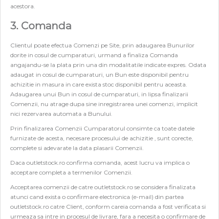
acestora.
3. Comanda
Clientul poate efectua Comenzi pe Site, prin adaugarea Bunurilor
dorite in cosul de cumparaturi, urmand a finaliza Comanda
angajandu-se la plata prin una din modalitatile indicate expres. Odata
adaugat in cosul de cumparaturi, un Bun este disponibil pentru
achizitie in masura in care exista stoc disponibil pentru aceasta.
Adaugarea unui Bun in cosul de cumparaturi, in lipsa finalizarii
Comenzii, nu atrage dupa sine inregistrarea unei comenzi, implicit
nici rezervarea automata a Bunului.
Prin finalizarea Comenzii Cumparatorul consimte ca toate datele
furnizate de acesta, necesare procesului de achizitie , sunt corecte,
complete si adevarate la data plasarii Comenzii.
Daca outletstock.ro confirma comanda, acest lucru va implica o
acceptare completa a termenilor Comenzii.
Acceptarea comenzii de catre outletstock.ro se considera finalizata
atunci cand exista o confirmare electronica (e-mail) din partea
outletstock.ro catre Client, conform careia comanda a fost verificata si
urmeaza sa intre in procesul de livrare, fara a necesita o confirmare de