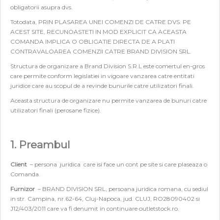
obligatorii asupra dvs.
Totodata, PRIN PLASAREA UNEI COMENZI DE CATRE DVS. PE
ACEST SITE, RECUNOASTETI IN MOD EXPLICIT CA ACEASTA
COMANDA IMPLICA O OBLIGATIE DIRECTA DE A PLATI
CONTRAVALOAREA COMENZII CATRE BRAND DIVISION SRL.
Structura de organizare a Brand Division S.R.L este comertul en-gros
care permite conform legislatiei in vigoare vanzarea catre entitati
juridice care au scopul de a revinde bunurile catre utilizatori finali.
Aceasta structura de organizare nu permite vanzarea de bunuri catre
utilizatori finali (perosane fizice).
1. Preambul
Client
– persona juridica care isi face un cont pe site si care plaseaza o
Comanda.
Furnizor
– BRAND DIVISION SRL, persoana juridica romana, cu sediul
in str. Campina, nr.62-64, Cluj-Napoca, jud. CLUJ, RO28090402 si
J12/403/2011 care va fi denumit in continuare outletstock.ro.