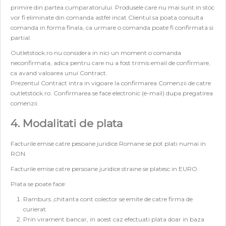
primire din partea cumparatorului. Produsele care nu mai sunt in stoc
vor fi eliminate din comanda astfel incat Clientul sa poata consulta
comanda in forma finala, ca urmare o comanda poate fi confirmata si
partial.
Outletstock.ro nu considera in nici un moment o comanda
neconfirmata, adica pentru care nu a fost trimis email de confirmare,
ca avand valoarea unui Contract.
Prezentul Contract intra in vigoare la confirmarea Comenzii de catre
outletstock.ro. Confirmarea se face electronic (e-mail) dupa pregatirea
comenzii.
4. Modalitati de plata
Facturile emise catre pesoane juridice Romane se pot plati numai in
RON.
Facturile emise catre persoane juridice straine se platesc in EURO.
Plata se poate face:
Ramburs ,chitanta cont colector se emite de catre firma de
curierat.
Prin virament bancar, in acest caz efectuati plata doar in baza