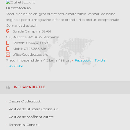
OutletStock.ro
Stocuri de haine en-gros outlet actualizate zilnic. Vanzari de haine
originale pentru magazine, diferite brand-uri la preturi exceptionale.
Comandati astazi!
Strada Campina 62-64
Cluj-Napoca
,
400635
,
Romania
Telefon: 0364 409.381
Mobil: 0746.383.818
office@outletstock.ro
Preturi incepand de la 4.5 Lei la 499 Lei.
Facebook
Twitter
YouTube
INFORMATII UTILE
Despre Outletstock
Politica de utilizare Cookie-uri
Politica de confidentialitate
Termeni si Conditii