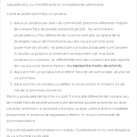
republicata, cu modificarile si completarile ulterioare;
Cand se poate schimba un produs:
daca un produs pe care l-ati comandat prezinta diferente majore
de culoare fata de pozele prezente pe site. Nu schimbam
produsele cu mici diferente de nuanta care pot sa apara de la
diverselor tipuri de monitoare sau din cauza luminei prea
puternice din studio. Va precizam ca toate produsele sunt pozate
in studio-ul propriu si incercam sa expunem cat mai bine
produsul si culoarea, iar diferentele mici de culoare care pot aparea
din cauza unor diversi factori,
nu reprezinta motiv de schimb.
daca primiti un produs total diferit fara de cel comandat, atunci se
va schimba.
daca primiti un produs cu defect si ne anuntati in maxim 24 de
ore de la primirea comenzii.
Pentru produsele de tip mix nu pot fi invocate diferente de culoare sau
de model fata de pozele prezentate deoarece pozele prezente au doar
caracter orientativ si se poate intimpla ca doar cateva dintre modelele
prezentate in poze sa se regaseasca efectiv in mixul comandat de
dumneavoastra.
Daca produsele comandate nu va plac, Outletstock.ro nu are obligatia
sa va schimbe produsele.