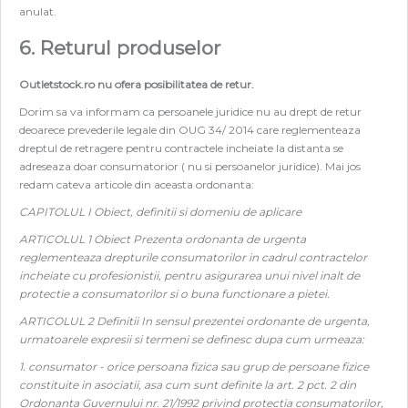
anulat.
6. Returul produselor
Outletstock.ro nu ofera posibilitatea de retur.
Dorim sa va informam ca persoanele juridice nu au drept de retur
deoarece prevederile legale din OUG 34/ 2014 care reglementeaza
dreptul de retragere pentru contractele incheiate la distanta se
adreseaza doar consumatorior ( nu si persoanelor juridice). Mai jos
redam cateva articole din aceasta ordonanta:
CAPITOLUL I Obiect, definitii si domeniu de aplicare
ARTICOLUL 1 Obiect Prezenta ordonanta de urgenta
reglementeaza drepturile consumatorilor in cadrul contractelor
incheiate cu profesionistii, pentru asigurarea unui nivel inalt de
protectie a consumatorilor si o buna functionare a pietei.
ARTICOLUL 2 Definitii In sensul prezentei ordonante de urgenta,
urmatoarele expresii si termeni se definesc dupa cum urmeaza:
1. consumator - orice persoana fizica sau grup de persoane fizice
constituite in asociatii, asa cum sunt definite la art. 2 pct. 2 din
Ordonanta Guvernului nr. 21/1992 privind protectia consumatorilor,