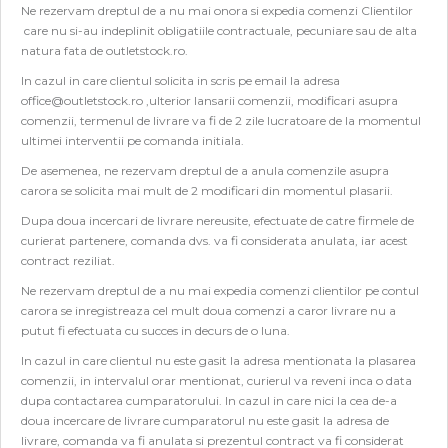
Ne rezervam dreptul de a nu mai onora si expedia comenzi Clientilor
care nu si-au indeplinit obligatiile contractuale, pecuniare sau de alta
natura fata de outletstock.ro.
In cazul in care clientul solicita in scris pe email la adresa
office@outletstock.ro
,ulterior lansarii comenzii, modificari asupra
comenzii, termenul de livrare va fi de 2 zile lucratoare de la momentul
ultimei interventii pe comanda initiala.
De asemenea, ne rezervam dreptul de a anula comenzile asupra
carora se solicita mai mult de 2 modificari din momentul plasarii.
Dupa doua incercari de livrare nereusite, efectuate de catre firmele de
curierat partenere, comanda dvs. va fi considerata anulata, iar acest
contract reziliat.
Ne rezervam dreptul de a nu mai expedia comenzi clientilor pe contul
carora se inregistreaza cel mult doua comenzi a caror livrare nu a
putut fi efectuata cu succes in decurs de o luna.
In cazul in care clientul nu este gasit la adresa mentionata la plasarea
comenzii, in intervalul orar mentionat, curierul va reveni inca o data
dupa contactarea cumparatorului. In cazul in care nici la cea de-a
doua incercare de livrare cumparatorul nu este gasit la adresa de
livrare, comanda va fi anulata si prezentul contract va fi considerat