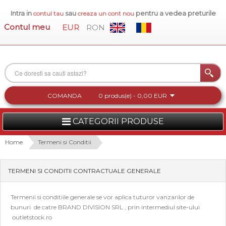
Intra in
sau
pentru a vedea preturile
contul tau
creaza un cont nou
Contul meu
EUR
RON
COMANDA
0 produs(e) - 0,00 EUR
CATEGORII PRODUSE
FEMEI
Home
Termeni si Conditii
BARBATI
TERMENI SI CONDITII CONTRACTUALE GENERALE
INCALTAMINTE DAMA
Termenii si conditiile generale se vor aplica tuturor vanzarilor de
ACCESORII DAMA
bunuri de catre BRAND DIVISION SRL , prin intermediul site-ului
outletstock.ro
COLECTIA NOUA