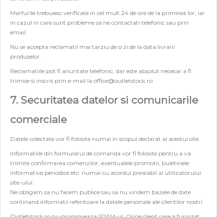
Marfurile trebuiesc verificate in cel mult 24 de ore de la primirea lor, iar
in cazul in care sunt probleme sa ne contactati telefonic sau prin
email.
Nu se accepta reclamatii mai tarziu de o zi de la data livrarii
produselor.
Reclamatiile pot fi anuntate telefonic, dar este absolut necesar a fi
trimise si inscris prin e-mail la
office@outletstock.ro
7. Securitatea datelor si comunicarile
comerciale
Datele colectate vor fi folosite numai in scopul declarat al acestui site.
Informatiile din formularul de comanda vor fi folosite pentru a va
trimite confirmarea comenzilor, eventualele promotii, buletinele
informative periodice etc. numai cu acordul prealabil al utilizatorului
site-ului.
Ne obligam sa nu facem publice sau sa nu vindem bazele de date
continand informatii referitoare la datele personale ale clientilor nostri.
Outletstock.ro nu promoveaza SPAM-ul. Orice client care a furnizat