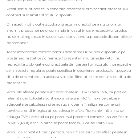
Produsele sunt oferite in conditiile respectarii prevederilor prezentului
contract si in limita stocului disponibil.
Din acest motiv outletstock.ro isi asuma dreptul de a nu onora un
anumit produs de pe o comanda in cazul in care respectivul produs
nu se mai regaseste in stocul sau, dar va onora produsele disponibile de
pe comanda .
Toate informatiile folosite pentru descrierea Bunurilor disponibile pe
Site (imagini statice / dinamice / prezentari multimedia / etc.) nu
reprezinta o obligatie contractuala din partea furnizorului , ca exceptie
de la aceasta regula se poate specifica in descrierea produsului „poze cu
titlu de prezentare „in aceasta situatie fiind utilizate exclusiv cu titlu de
prezentare.
Preturile afisate pe site sunt exprimate in EURO fara TVA, ca pret de
referinta dar totodata sunt exprimate si in RON. Taxa pe valoare
adaugata se calculeaza si se adauga doar la finalizarea comenzii
,pentru clientii inregistrati cu adresa in afara Romaniei initial nu se
adauga TVA urmand ca pe parcursul procesari comenzii sa verificam
in VIES (ROI) daca livrarea se poate face cu TVA sau fara TVA.
Pretul de achizitie tiparit pe factura va fi acelasi cu cel afisat pe site in