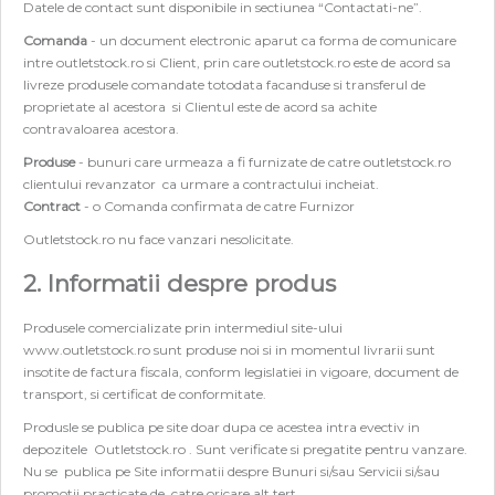
Datele de contact sunt disponibile in sectiunea “Contactati-ne”.
Comanda
- un document electronic aparut ca forma de comunicare
intre outletstock.ro si Client, prin care outletstock.ro este de acord sa
livreze produsele comandate totodata facanduse si transferul de
proprietate al acestora si Clientul este de acord sa achite
contravaloarea acestora.
Produse
- bunuri care urmeaza a fi furnizate de catre outletstock.ro
clientului revanzator ca urmare a contractului incheiat.
Contract
- o Comanda confirmata de catre Furnizor
Outletstock.ro nu face vanzari nesolicitate.
2. Informatii despre produs
Produsele comercializate prin intermediul site-ului
www.outletstock.ro sunt produse noi si in momentul livrarii sunt
insotite de factura fiscala, conform legislatiei in vigoare, document de
transport, si certificat de conformitate.
Produsle se publica pe site doar dupa ce acestea intra evectiv in
depozitele Outletstock.ro . Sunt verificate si pregatite pentru vanzare.
Nu se publica pe Site informatii despre Bunuri si/sau Servicii si/sau
promotii practicate de catre oricare alt tert.