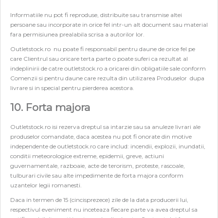
Informatiile nu pot fi reproduse, distribuite sau transmise altei
persoane sau incorporate in orice fel intr-un alt document sau material
fara permisiunea prealabila scrisa a autorilor lor.
Outletstock.ro nu poate fi responsabil pentru daune de orice fel pe
care Clientrul sau oricare terta parte o poate suferi ca rezultat al
indeplinirii de catre outletstock.ro a oricarei din obligatiile sale conform
Comenzii si pentru daune care rezulta din utilizarea Produselor dupa
livrare si in special pentru pierderea acestora.
10. Forta majora
Outletstock.ro isi rezerva dreptul sa intarzie sau sa anuleze livrari ale
produselor comandate, daca acestea nu pot fi onorate din motive
independente de outletstock.ro care includ: incendii, explozii, inundatii,
conditii meteorologice extreme, epidemii, greve, actiuni
guvernamentale, razboaie, acte de terorism, proteste, rascoale,
tulburari civile sau alte impedimente de forta majora conform
uzantelor legii romanesti.
Daca in termen de 15 (cincisprezece) zile de la data producerii lui,
respectivul eveniment nu inceteaza fiecare parte va avea dreptul sa