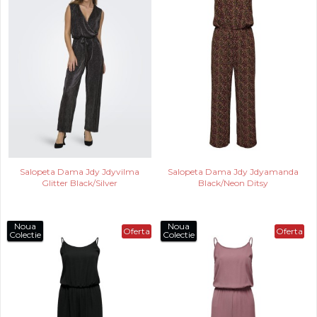
Salopeta Dama Jdy Jdyvilma
Salopeta Dama Jdy Jdyamanda
Glitter Black/Silver
Black/Neon Ditsy
Noua
Noua
Oferta
Oferta
Colectie
Colectie