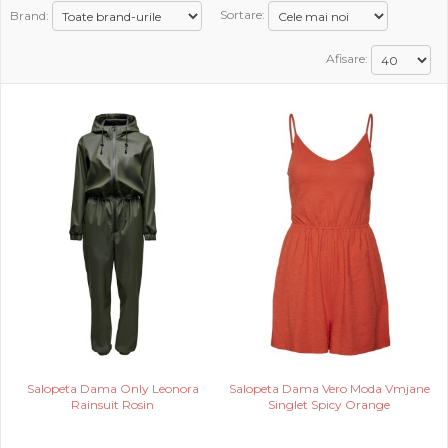
Brand:
Sortare:
PROMOTII
Afisare:
COPII
INFORMATII
CONTACT
Salopeta Dama Only Leonora
Salopeta Dama Vero Moda Vmjane
Rainsuit Rosin
Singlet Spicy Orange