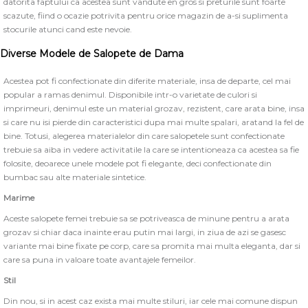
datorita faptului ca acestea sunt vandute en gros si preturile sunt foarte
scazute, fiind o ocazie potrivita pentru orice magazin de a-si suplimenta
stocurile atunci cand este nevoie.
Diverse Modele de Salopete de Dama
Acestea pot fi confectionate din diferite materiale, insa de departe, cel mai
popular a ramas denimul. Disponibile intr-o varietate de culori si
imprimeuri, denimul este un material grozav, rezistent, care arata bine, insa
si care nu isi pierde din caracteristici dupa mai multe spalari, aratand la fel de
bine. Totusi, alegerea materialelor din care salopetele sunt confectionate
trebuie sa aiba in vedere activitatile la care se intentioneaza ca acestea sa fie
folosite, deoarece unele modele pot fi elegante, deci confectionate din
bumbac sau alte materiale sintetice.
Marime
Aceste salopete femei trebuie sa se potriveasca de minune pentru a arata
grozav si chiar daca inainte erau putin mai largi, in ziua de azi se gasesc
variante mai bine fixate pe corp, care sa promita mai multa eleganta, dar si
care sa puna in valoare toate avantajele femeilor.
Stil
Din nou, si in acest caz exista mai multe stiluri, iar cele mai comune dispun