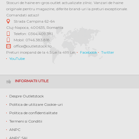
Stocuri de haine en-gros outlet actualizate zilnic. Vanzari de haine
originale pentru magazine, diferite brand-uri la preturi exceptionale.
Comandati astazi!
Strada Campina 62-64
Cluj-Napoca
,
400635
,
Romania
Telefon: 0364 409.381
Mobil: 0746.383.818
office@outletstock.ro
Preturi incepand de la 4.5 Lei la 499 Lei.
Facebook
Twitter
YouTube
INFORMATII UTILE
Despre Outletstock
Politica de utilizare Cookie-uri
Politica de confidentialitate
Termeni si Conditii
ANPC
ANPC SAL