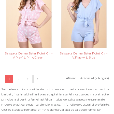
Salopeta Dama Sister Point Girl-
Salopeta Dama Sister Point Girl-
V.Play1 L.Pink/Cream
V.Play-A L.Blue
Afisare 1 - 40 din 41 (2 Pagini)
1
2
>
>|
Salopetele au fost considerate dintotdeauna un articol vestimentar pentru
barbati, insa in ultimii ani s-au adaptat in asa fel incat sa devina o atractie
principala si pentru femei, astfel ca in ziua de azi se gasesc nenumarate
modele practice, elegante, simple, clasice, in functie de gusturi si preferinte.
Outlet Stock se remarca printr-o gama variata de salopete femei, iar