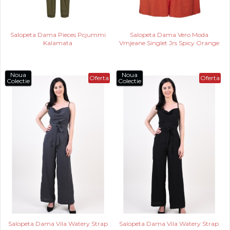
Salopeta Dama Pieces Pcjummi
Salopeta Dama Vero Moda
Kalamata
Vmjeane Singlet Jrs Spicy Orange
Noua
Noua
Oferta
Oferta
Colectie
Colectie
Salopeta Dama Vila Watery Strap
Salopeta Dama Vila Watery Strap