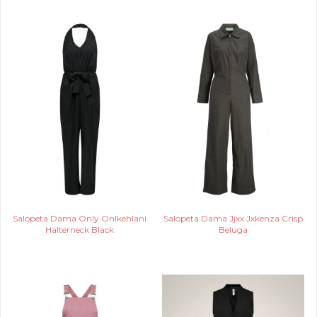
Salopeta Dama Only Onlkehlani
Salopeta Dama Jjxx Jxkenza Crisp
Halterneck Black
Beluga