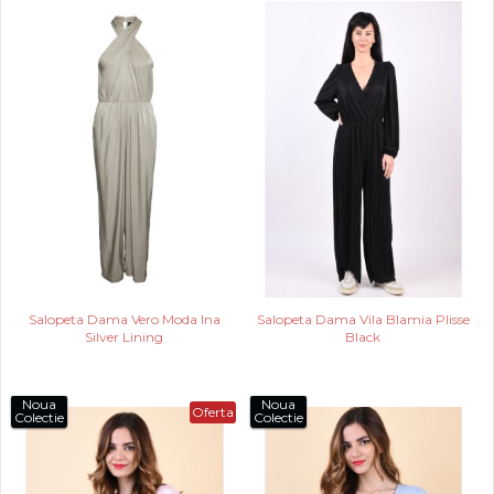
Salopeta Dama Vero Moda Ina
Salopeta Dama Vila Blamia Plisse
Silver Lining
Black
Noua
Noua
Oferta
Colectie
Colectie