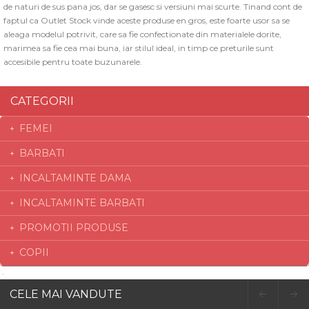
de naturi de sus pana jos, dar se gasesc si versiuni mai scurte. Tinand cont de
faptul ca Outlet Stock vinde aceste produse en gros, este foarte usor sa se
aleaga modelul potrivit, care sa fie confectionate din materialele dorite,
marimea sa fie cea mai buna, iar stilul ideal, in timp ce preturile sunt
accesibile pentru toate buzunarele.
CATEGORII
FEMEI
BARBATI
INCALTAMINTE DAMA
INCALTAMINTE BARBATI
PROMOTII PRODUSE
COPII
CELE MAI VANDUTE