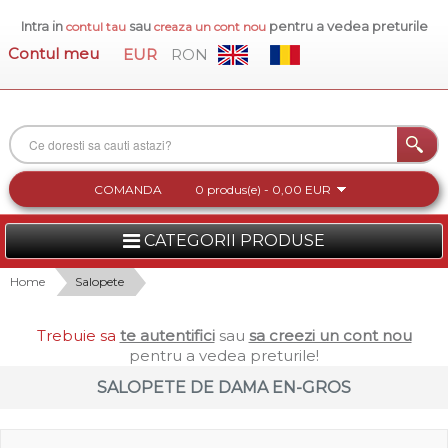
Intra in
sau
pentru a vedea preturile
contul tau
creaza un cont nou
Contul meu
EUR
RON
COMANDA
0 produs(e) - 0,00 EUR
CATEGORII PRODUSE
FEMEI
Home
Salopete
BARBATI
Trebuie sa
te autentifici
sau
sa creezi un cont nou
pentru a vedea preturile!
INCALTAMINTE DAMA
SALOPETE DE DAMA EN-GROS
ACCESORII DAMA
COLECTIA NOUA