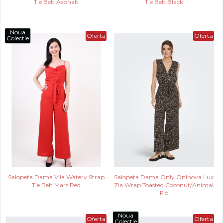
Tie Belt Asphalt
Tie Belt Black
Noua
Oferta
Oferta
Colectie
Salopeta Dama Vila Watery Strap
Salopeta Dama Only Onlnova Lux
Tie Belt Mars Red
Zia Wrap Toasted Coconut/Animal
Flo
Noua
Oferta
Oferta
Colectie