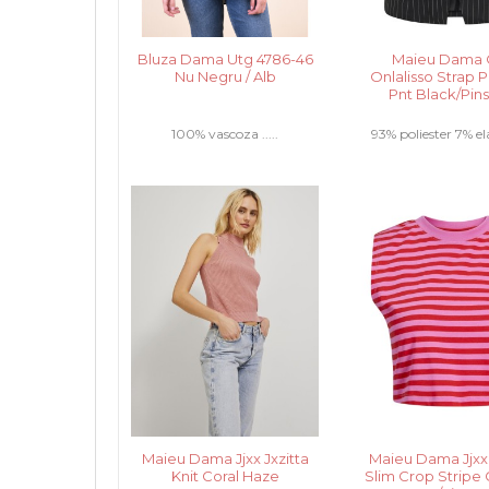
Bluza Dama Utg 4786-46
Maieu Dama 
Nu Negru / Alb
Onlalisso Strap P
Pnt Black/Pins
100% vascoza .....
93% poliester 7% ela
Maieu Dama Jjxx Jxzitta
Maieu Dama Jjxx 
Knit Coral Haze
Slim Crop Stripe