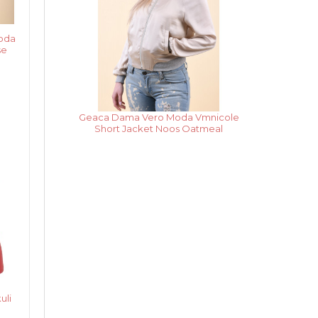
oda
se
Rochie Dama Vero Moda
Vmpekaya Sl Short Dress Black Iris /
Snow White Stripe
uli