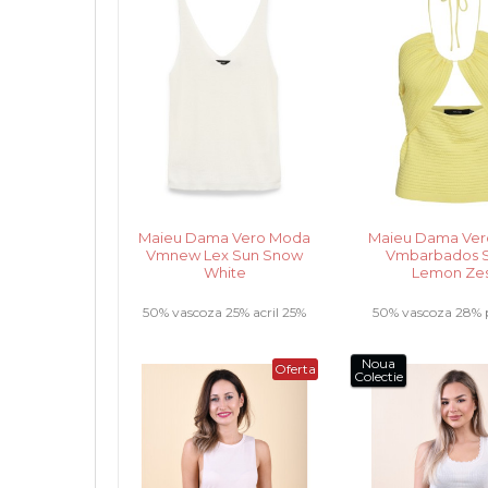
Maieu Dama Vero Moda
Maieu Dama Ve
Vmnew Lex Sun Snow
Vmbarbados S
White
Lemon Ze
50% vascoza 25% acril 25%
50% vascoza 28% p
bumbac .....
22% nailon ...
Noua
Oferta
Colectie