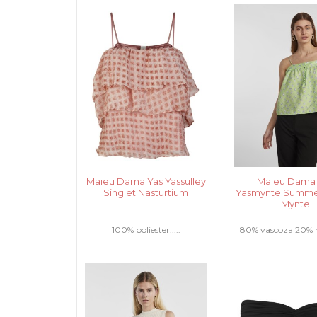
2% elastan...
Maieu Dama Yas Yassulley
Maieu Dama
Singlet Nasturtium
Yasmynte Summe
Mynte
100% poliester.....
80% vascoza 20% na