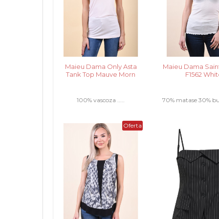
Maieu Dama Only Asta
Maieu Dama Sain
Tank Top Mauve Morn
F1562 Whi
100% vascoza .....
70% matase 30% bum
Oferta