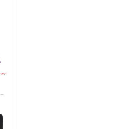
acci
...