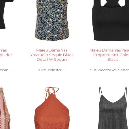
 Yas
Maieu Dama Yas
Maieu Dama Yas Yas
houlder
Yasstudio Sequin Black
Cropped Knit Gold
Detail W Sequin
Black
stan.....
100% poliester.....
96% vascoza 4% elastan .