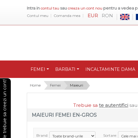
Intra in
sau
pentru a vedea pr
contul tau
creaza un cont nou
EUR
RON
Contul meu
Comanda mea
FEMEI
BARBATI
INCALTAMINTE DAMA
Pentru a vedea preturile trebuie sa creezi un cont!
Home
Femei
Maieuri
Trebuie sa
te autentifici
sa
MAIEURI FEMEI EN-GROS
Brand:
Sortare: