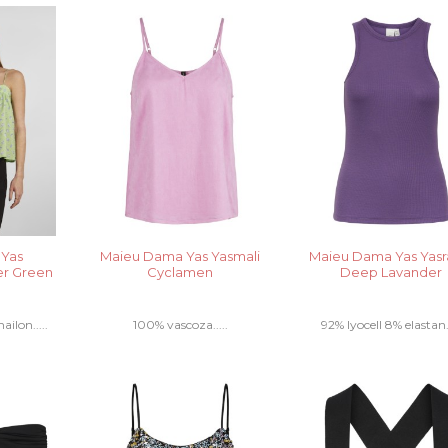
..
elastan.....
 Yas
Maieu Dama Yas Yasmali
Maieu Dama Yas Yasr
r Green
Cyclamen
Deep Lavander
ilon.....
100% vascoza.....
92% lyocell 8% elastan..