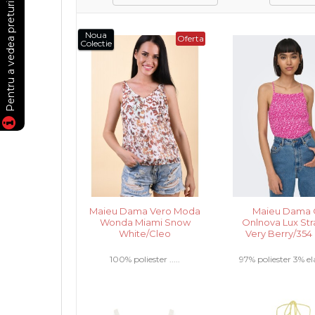
Noua
Oferta
Colectie
Maieu Dama Vero Moda
Maieu Dama 
Wonda Miami Snow
Onlnova Lux Str
White/Cleo
Very Berry/35
100% poliester .....
97% poliester 3% ela