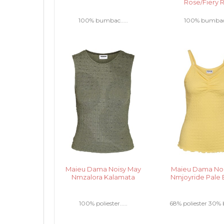
Rose/Fiery 
100% bumbac.....
100% bumbac.
Maieu Dama Noisy May
Maieu Dama Noi
Nmzalora Kalamata
Nmjoyride Pale
100% poliester.....
68% poliester 30