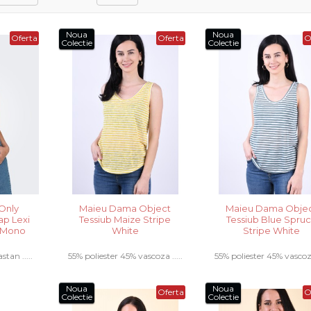
Noua
Noua
Oferta
Oferta
O
Colectie
Colectie
Only
Maieu Dama Object
Maieu Dama Obje
ap Lexi
Tessiub Maize Stripe
Tessiub Blue Spru
4 Mono
White
Stripe White
stan .....
55% poliester 45% vascoza .....
55% poliester 45% vascoza 
Noua
Noua
Oferta
O
Colectie
Colectie