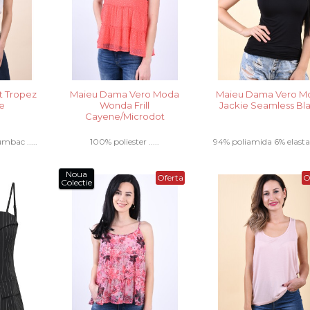
t Tropez
Maieu Dama Vero Moda
Maieu Dama Vero M
te
Wonda Frill
Jackie Seamless Bl
Cayene/Microdot
bac .....
100% poliester .....
94% poliamida 6% elastan 
Noua
Oferta
O
Colectie