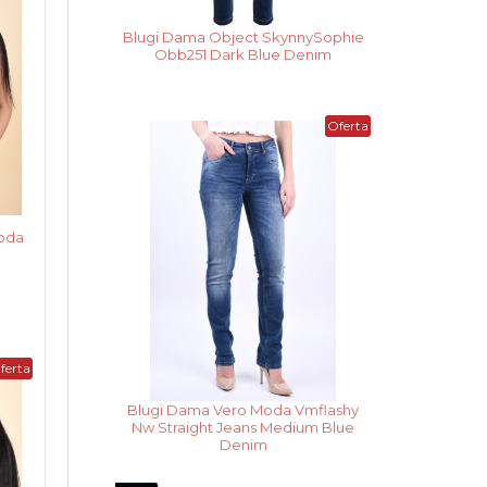
Blugi Dama Noisy May Cara Donna
Wh Ank Medium Blue Denim
Noua
Oferta
Colectie
oda
ferta
Vesta Dama Only Madeline Night
Sky