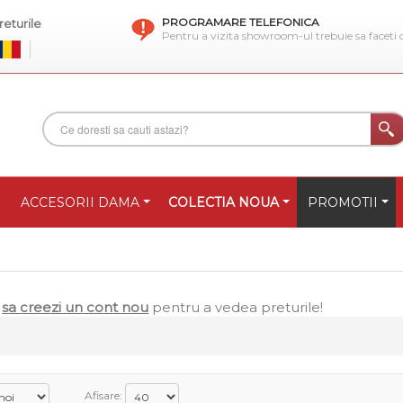
PROGRAMARE TELEFONICA
eturile
Pentru a vizita showroom-ul trebuie sa faceti
ACCESORII DAMA
COLECTIA NOUA
PROMOTII
u
sa creezi un cont nou
pentru a vedea preturile!
Afisare: