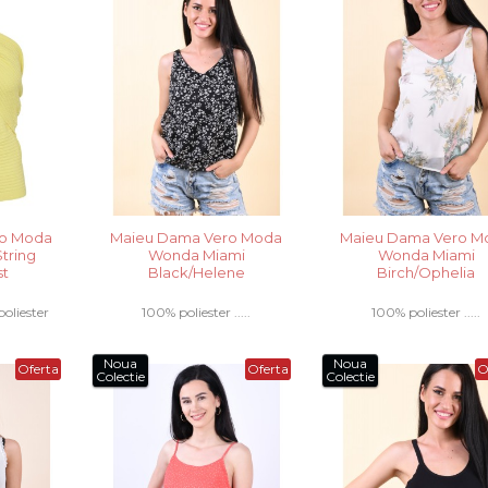
ro Moda
Maieu Dama Vero Moda
Maieu Dama Vero M
tring
Wonda Miami
Wonda Miami
st
Black/Helene
Birch/Ophelia
oliester
100% poliester .....
100% poliester .....
..
Noua
Noua
Oferta
Oferta
O
Colectie
Colectie