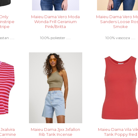
Only
Maieu Dama Vero Moda
Maieu Dama Vero M
instripe
Wonda Frill Geranium
Sanders Loose Ro
tripe
Pink/Britta
Smoke
stan .....
100% poliester .....
100% vascoza .....
Jxalvira
Maieu Dama Jjxx Jxfallon
Maieu Dama Vila Vik
 Carmine
Rib Tank Incense
Tank Poppy Red