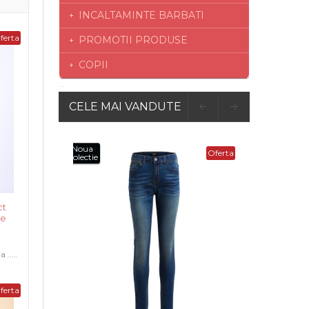
INCALTAMINTE BARBATI
ferta
PROMOTII PRODUSE
COPII
CELE MAI VANDUTE
Oferta
ct
ce
.....
ferta