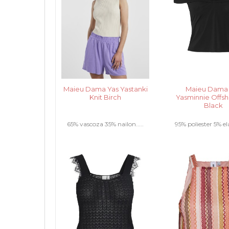
Maieu Dama Yas Yastanki
Maieu Dama
Knit Birch
Yasminnie Offs
Black
65% vascoza 35% nailon.....
95% poliester 5% ela