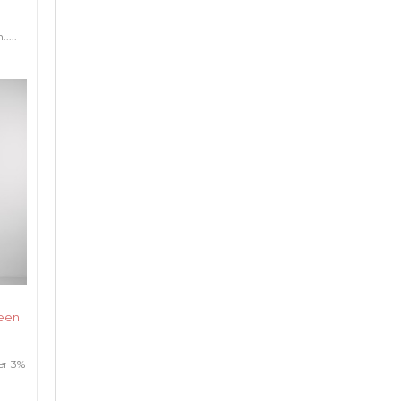
....
reen
er 3%