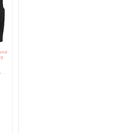
emil
ig
....