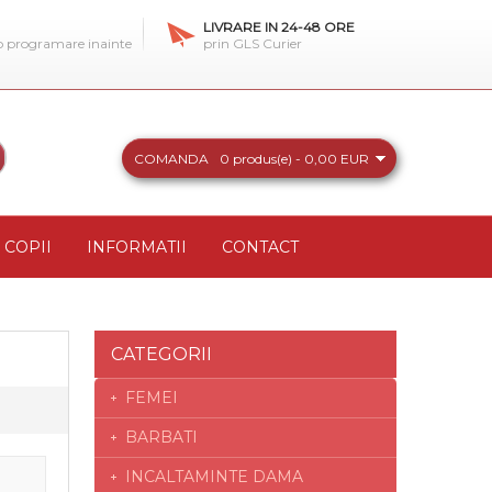
LIVRARE IN 24-48 ORE
 o programare inainte
prin GLS Curier
COMANDA
0 produs(e) - 0,00 EUR
COPII
INFORMATII
CONTACT
CATEGORII
FEMEI
BARBATI
INCALTAMINTE DAMA