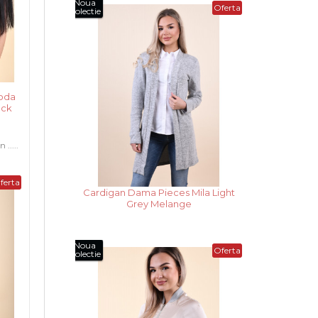
Noua
Oferta
Colectie
oda
ack
.....
ferta
Cardigan Dama Pieces Mila Dark
Grey Melange
Noua
Oferta
Colectie