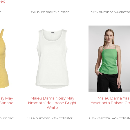
Red
....
95% bumbac 5% elastan .....
95% bumbac 5% elastan.
sy May
Maieu Dama Noisy May
Maieu Dama Yas
 Banana
Nmmathilde Loose Bright
Yasatlanta Poison G
White
% bumbac
50% bumbac 50% poliester.....
63% vascoza 34% poliest