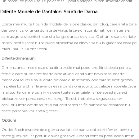
un model pe placul sau si pe care sa il poata adapta in nenumarate conditii.
Diferite Modele de Pantaloni Scurti de Dama
Exista mai multe tipuri de modele, de la cele clasice, din blug, care arata bine,
dar promit si o lunga durata de viata, la cele din combinatii de materiale,
care asigura si confort, dar si o lunga durata de viata. Optiunile sunt variate,
motiv pentru care nu se pune problema ca cineva sa nu isi gaseasca ceva pe
placul sau la Outlet Stock.
Diferite dimensiuni
Dimensiunea medie este una dintre cele mai populare, fiind ideala pentru
femeile care nu se simt foarte bine atunci cand sunt nevoite sa poarte
pantaloni scurti si sa isi arate picioarele. In schimb, cele care se simt grozav
in pielea lor si chiar le avantajeaza pantalonii scurti, pot alege modelele ceva
mai scurte, care le pun in valoare toate avantajele, iar pe aceasta cale si
picioarele vor parea ceva mai lungi. Totusi, trebuie sa se gaseasca un
echilibru intre cat de scurti si cat de stramti sa fie pantalonii, deoarece nu
toate perechile vor arata grozav.
Optiuni
Outlet Stock dispune de o gama variata de pantaloni scurti femei, pentru
toate gusturile, iar preturile sunt grozave. Tinand cont ca produsele sunt in