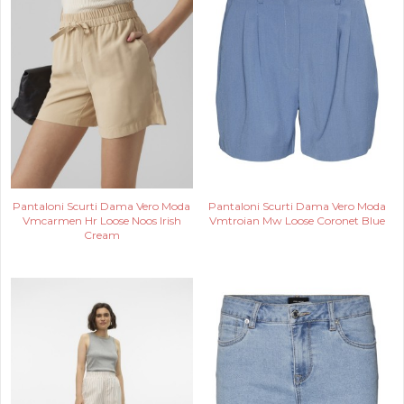
Pantaloni Scurti Dama Vero Moda
Pantaloni Scurti Dama Vero Moda
Vmcarmen Hr Loose Noos Irish
Vmtroian Mw Loose Coronet Blue
Cream