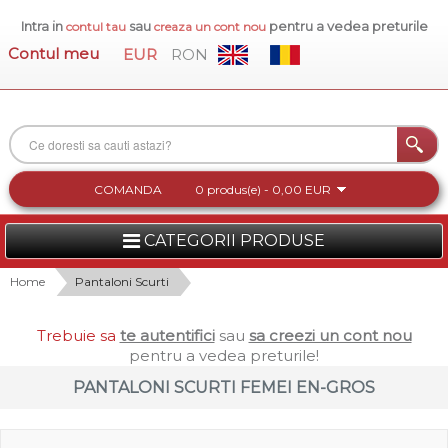
Intra in
sau
pentru a vedea preturile
contul tau
creaza un cont nou
Contul meu
EUR
RON
COMANDA
0 produs(e) - 0,00 EUR
CATEGORII PRODUSE
FEMEI
Home
Pantaloni Scurti
BARBATI
Trebuie sa
te autentifici
sau
sa creezi un cont nou
pentru a vedea preturile!
INCALTAMINTE DAMA
PANTALONI SCURTI FEMEI EN-GROS
ACCESORII DAMA
COLECTIA NOUA