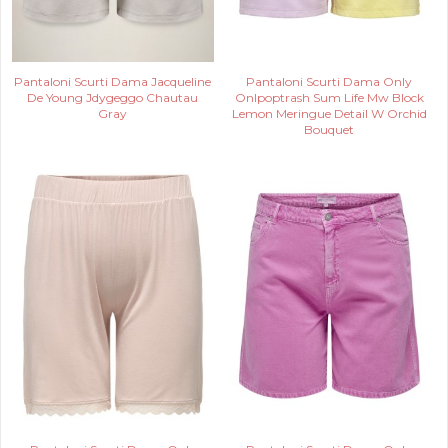
Pantaloni Scurti Dama Jacqueline
Pantaloni Scurti Dama Only
De Young Jdygeggo Chautau
Onlpoptrash Sum Life Mw Block
Gray
Lemon Meringue Detail W Orchid
Bouquet