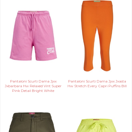
Pantaloni Scurti Dama Jjxx
Pantaloni Scurti Dama Jjxx Jxasta
Jxbarbara Hw Relaxed Vint Super
Hw Stretch Every Capri Puffins Bill
Pink Detail Bright White