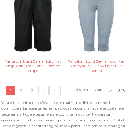
Pantaloni Scurti Dama Noisy May
Pantaloni Scurti Dama Noisy May
NmjeSatin Black Detail Contrast
Nmroyal Hw Skinny Light Blue
Stripe
Denim
Afisare 1 - 40 din 114 (3 Pagini)
1
2
3
>
>|
Vara este anotimpul preferat al celor mai multe dintre doamne si
domnisoare, iar aceasta reprezinta si ocazia potrivita in care se poate face
trecerea la articolele vestimentare potrivite, motiv pentru care din
garderoba nu trebuie sa lipseasca pantaloni scurti femei. In plus, la Outlet
Stock se gasesc in cantitati engros, motiv pentru care oricine isi poate gasi