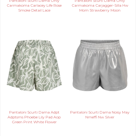
Pantaloni Scurti Dama Only
Pantaloni Scurti Dama Only
Carmakoma Carlacey Life Rose
Carmakoma Carjagger-Silla Hw
Smoke Detail Lace
Mom Strawberry Moon
Pantaloni Scurti Dama Adpt
Pantaloni Scurti Dama Noisy May
Adptsms Phoebe Lily Pad Aop
Nmeffi Nw Silver
Green Print White Flower