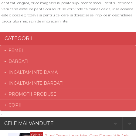
cantitati engros, orice magazin isi poate suplimenta stocul pentru perioada
verii cand astfel de pantaloni scurti se vor vinde ca painea calda, insa aceasta
este o ocazie grozava si pentru cei care isi doresc sa se implice in deschiderea
propriului magazin de imbracaminte.
CATEGORII
FEMEI
BARBATI
INCALTAMINTE DAMA
INCALTAMINTE BARBATI
PROMOTII PRODUSE
COPII
CELE MAI VANDUTE
Oferta
Blugi Dama Noisy May Cara Donna Wh Ank