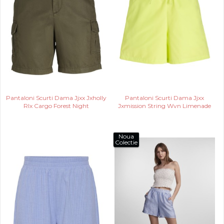
Pantaloni Scurti Dama Jjxx Jxholly
Pantaloni Scurti Dama Jjxx
Rlx Cargo Forest Night
Jxmission String Wvn Limenade
Noua
Colectie