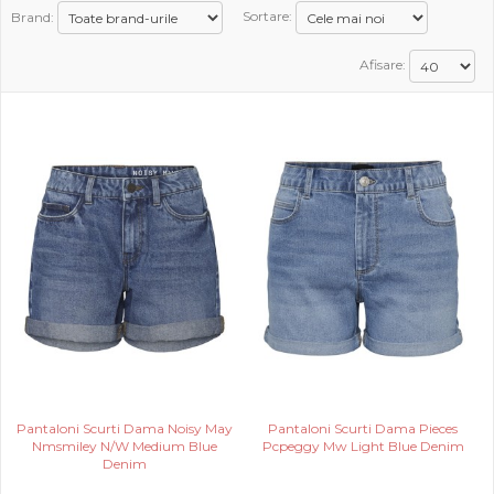
Brand:
Sortare:
PROMOTII
Afisare:
COPII
INFORMATII
CONTACT
Pantaloni Scurti Dama Noisy May
Pantaloni Scurti Dama Pieces
Nmsmiley N/W Medium Blue
Pcpeggy Mw Light Blue Denim
Denim