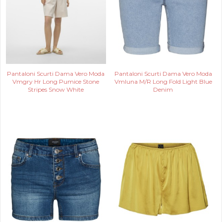
Pantaloni Scurti Dama Vero Moda
Pantaloni Scurti Dama Vero Moda
Vmgry Hr Long Pumice Stone
Vmluna M/R Long Fold Light Blue
Stripes Snow White
Denim