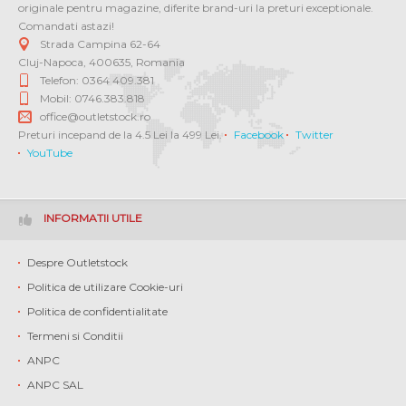
originale pentru magazine, diferite brand-uri la preturi exceptionale.
Comandati astazi!
Strada Campina 62-64
Cluj-Napoca
,
400635
,
Romania
Telefon: 0364 409.381
Mobil: 0746.383.818
office@outletstock.ro
Preturi incepand de la 4.5 Lei la 499 Lei.
Facebook
Twitter
YouTube
INFORMATII UTILE
Despre Outletstock
Politica de utilizare Cookie-uri
Politica de confidentialitate
Termeni si Conditii
ANPC
ANPC SAL