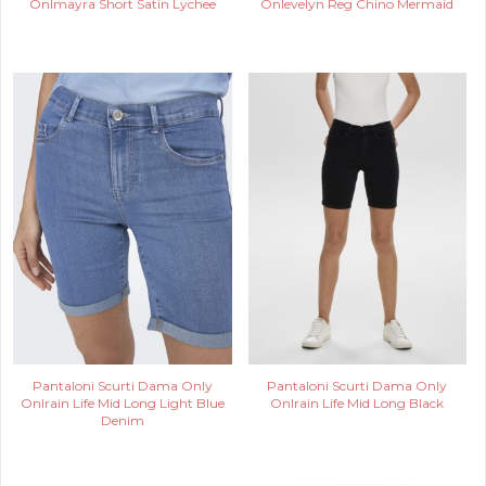
Onlmayra Short Satin Lychee
Onlevelyn Reg Chino Mermaid
Pantaloni Scurti Dama Only
Pantaloni Scurti Dama Only
Onlrain Life Mid Long Light Blue
Onlrain Life Mid Long Black
Denim