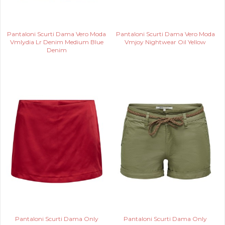
Pantaloni Scurti Dama Vero Moda
Pantaloni Scurti Dama Vero Moda
Vmlydia Lr Denim Medium Blue
Vmjoy Nightwear Oil Yellow
Denim
Pantaloni Scurti Dama Only
Pantaloni Scurti Dama Only