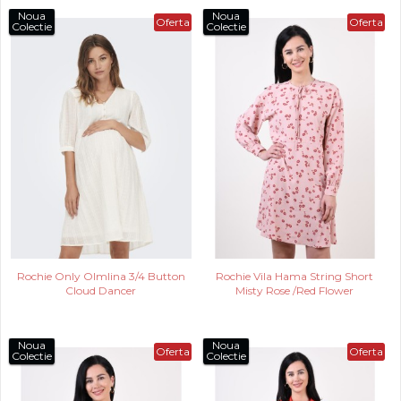
Noua
Noua
Oferta
Oferta
Colectie
Colectie
Rochie Only Olmlina 3/4 Button
Rochie Vila Hama String Short
Cloud Dancer
Misty Rose /Red Flower
Noua
Noua
Oferta
Oferta
Colectie
Colectie