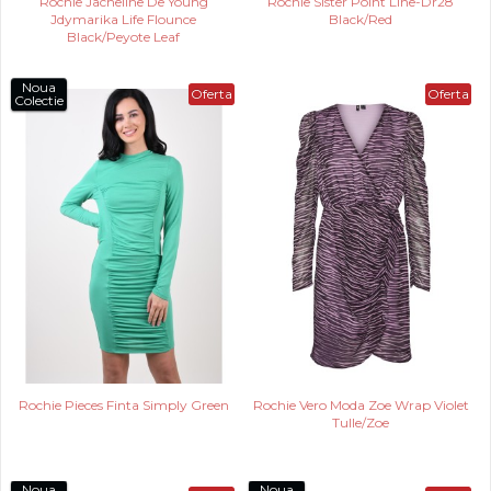
Rochie Jacheline De Young
Rochie Sister Point Line-Dr28
Jdymarika Life Flounce
Black/Red
Black/Peyote Leaf
Noua
Oferta
Oferta
Colectie
Rochie Pieces Finta Simply Green
Rochie Vero Moda Zoe Wrap Violet
Tulle/Zoe
Noua
Noua