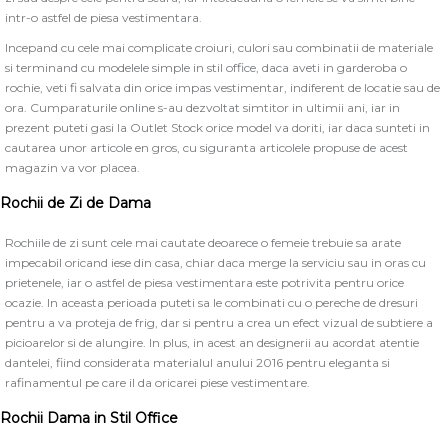
intr-o astfel de piesa vestimentara.
Incepand cu cele mai complicate croiuri, culori sau combinatii de materiale
si terminand cu modelele simple in stil office, daca aveti in garderoba o
rochie, veti fi salvata din orice impas vestimentar, indiferent de locatie sau de
ora. Cumparaturile online s-au dezvoltat simtitor in ultimii ani, iar in
prezent puteti gasi la Outlet Stock orice model va doriti, iar daca sunteti in
cautarea unor articole en gros, cu siguranta articolele propuse de acest
magazin va vor placea.
Rochii de Zi de Dama
Rochiile de zi sunt cele mai cautate deoarece o femeie trebuie sa arate
impecabil oricand iese din casa, chiar daca merge la serviciu sau in oras cu
prietenele, iar o astfel de piesa vestimentara este potrivita pentru orice
ocazie. In aceasta perioada puteti sa le combinati cu o pereche de dresuri
pentru a va proteja de frig, dar si pentru a crea un efect vizual de subtiere a
picioarelor si de alungire. In plus, in acest an designerii au acordat atentie
dantelei, fiind considerata materialul anului 2016 pentru eleganta si
rafinamentul pe care il da oricarei piese vestimentare.
Rochii Dama in Stil Office