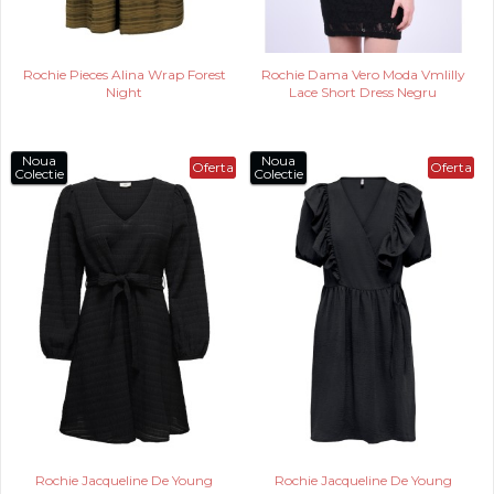
Rochie Pieces Alina Wrap Forest
Rochie Dama Vero Moda Vmlilly
Night
Lace Short Dress Negru
Noua
Noua
Oferta
Oferta
Colectie
Colectie
Rochie Jacqueline De Young
Rochie Jacqueline De Young