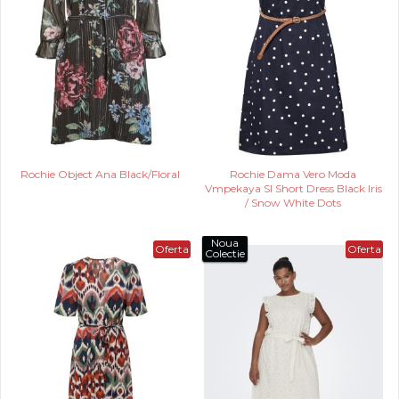
Rochie Object Ana Black/Floral
Rochie Dama Vero Moda
Vmpekaya Sl Short Dress Black Iris
/ Snow White Dots
Noua
Oferta
Oferta
Colectie