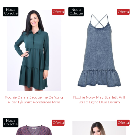
Noua
Noua
Oferta
Oferta
Colectie
Colectie
Rochie Dama Jacqueline De Yong
Rochie Noisy May Scarlett Frill
Piper L/s Shirt Ponderosa Pine
Strap Light Blue Denim
Noua
Oferta
Oferta
Colectie