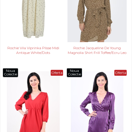
Rochie Vila Viprinka Plisse Midi
Rochie Jacqueline De Young
Antique White/Dots
Magnolia Shirt Frill Toffee/Ecru Leo
Noua
Noua
Oferta
Oferta
Colectie
Colectie