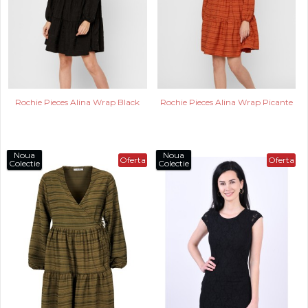
Rochie Pieces Alina Wrap Black
Rochie Pieces Alina Wrap Picante
Noua
Noua
Oferta
Oferta
Colectie
Colectie