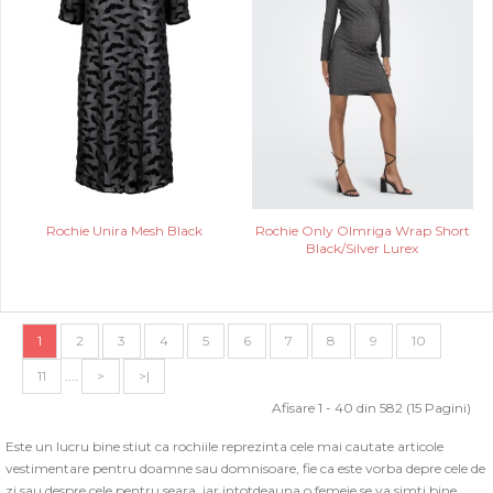
Rochie Unira Mesh Black
Rochie Only Olmriga Wrap Short
Black/Silver Lurex
1
2
3
4
5
6
7
8
9
10
11
....
>
>|
Afisare 1 - 40 din 582 (15 Pagini)
Este un lucru bine stiut ca rochiile reprezinta cele mai cautate articole
vestimentare pentru doamne sau domnisoare, fie ca este vorba depre cele de
zi sau despre cele pentru seara, iar intotdeauna o femeie se va simti bine