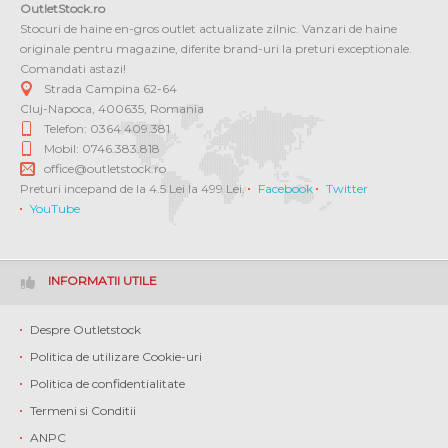
OutletStock.ro
Stocuri de haine en-gros outlet actualizate zilnic. Vanzari de haine
originale pentru magazine, diferite brand-uri la preturi exceptionale.
Comandati astazi!
Strada Campina 62-64
Cluj-Napoca
,
400635
,
Romania
Telefon: 0364 409.381
Mobil: 0746.383.818
office@outletstock.ro
Preturi incepand de la 4.5 Lei la 499 Lei.
Facebook
Twitter
YouTube
INFORMATII UTILE
Despre Outletstock
Politica de utilizare Cookie-uri
Politica de confidentialitate
Termeni si Conditii
ANPC