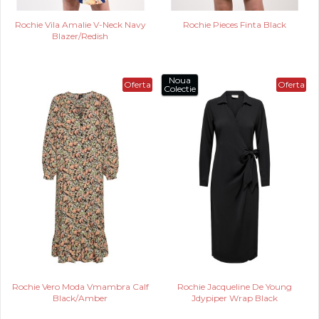
Rochie Vila Amalie V-Neck Navy
Rochie Pieces Finta Black
Blazer/Redish
Noua
Oferta
Oferta
Colectie
Rochie Vero Moda Vmambra Calf
Rochie Jacqueline De Young
Black/Amber
Jdypiper Wrap Black