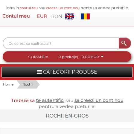
Intra in
sau
pentru a vedea preturile
contul tau
creaza un cont nou
Contul meu
EUR
RON
COMANDA
0 produs(e) - 0,00 EUR
CATEGORII PRODUSE
FEMEI
Home
Rochii
BARBATI
Trebuie sa
te autentifici
sau
sa creezi un cont nou
pentru a vedea preturile!
INCALTAMINTE DAMA
ROCHII EN-GROS
ACCESORII DAMA
COLECTIA NOUA