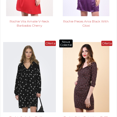
Rochie Vila Amalie V-Neck
Rochie Pieces Ania Black With
Barbados Cherry
Gloxi
Noua
Oferta
Oferta
Colectie