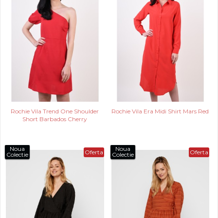
Rochie Vila Trend One Shoulder
Rochie Vila Era Midi Shirt Mars Red
Short Barbados Cherry
Noua
Noua
Oferta
Oferta
Colectie
Colectie