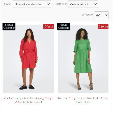
Brand:
Sortare:
PROMOTII
Afisare:
COPII
Noua
Noua
Oferta
Oferta
Colectie
Colectie
INFORMATII
CONTACT
Rochie Jacqueline De Young Divya
Rochie Only Susan 3/4 Back Detail
V-Neck Bittersweet
Green Bee