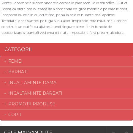
Pentru doamnele si domnisoarele carora le plac rochiile in stil office, Outlet
Stock va ofera posibilitatea de a comanda en-gros modelele pe care le doriti,
incepand cu cele in culori stinse, pana la cele in nuante mai aprinse.
Totodata, daca sunteti pe fuga si nu aveti inspiratie, este mult mai usor de
construit un outfit cu ajutorul unei singure piese, iar in functie de
accesorizare si pantofi veti crea o tinuta impecabila fara prea mult efort.
CATEGORII
FEMEI
BARBATI
INCALTAMINTE DAMA
INCALTAMINTE BARBATI
PROMOTII PRODUSE
COPII
CELE MAI VANDUTE