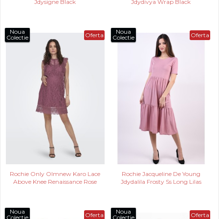
Jdysigne Black
Jdydivya Wrap Black
Noua
Noua
Oferta
Oferta
Colectie
Colectie
Rochie Only Olmnew Karo Lace
Rochie Jacqueline De Young
Above Knee Renaissance Rose
Jdydalila Frosty Ss Long Lilas
Noua
Noua
Oferta
Oferta
Colectie
Colectie