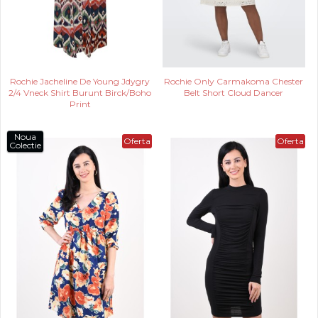
Rochie Jacheline De Young Jdygry
Rochie Only Carmakoma Chester
2/4 Vneck Shirt Burunt Birck/Boho
Belt Short Cloud Dancer
Print
Noua
Oferta
Oferta
Colectie