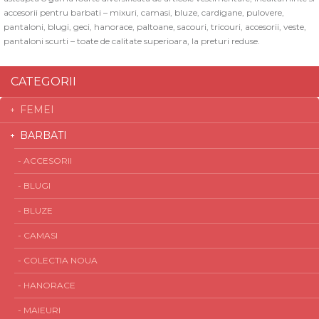
accesorii pentru barbati –
mixuri
,
camasi
,
bluze
,
cardigane
,
pulovere
,
pantaloni
,
blugi
,
geci
,
hanorace
,
paltoane
,
sacouri
,
tricouri
,
accesorii
,
veste
,
pantaloni scurti
– toate de calitate superioara, la preturi reduse.
CATEGORII
FEMEI
BARBATI
- ACCESORII
- BLUGI
- BLUZE
- CAMASI
- COLECTIA NOUA
- HANORACE
- MAIEURI