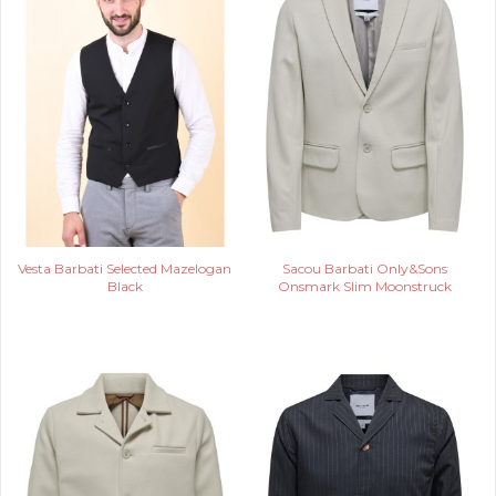
Vesta Barbati Selected Mazelogan
Sacou Barbati Only&Sons
Black
Onsmark Slim Moonstruck