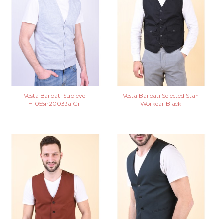
Vesta Barbati Sublevel
Vesta Barbati Selected Stan
H1055n20033a Gri
Workear Black