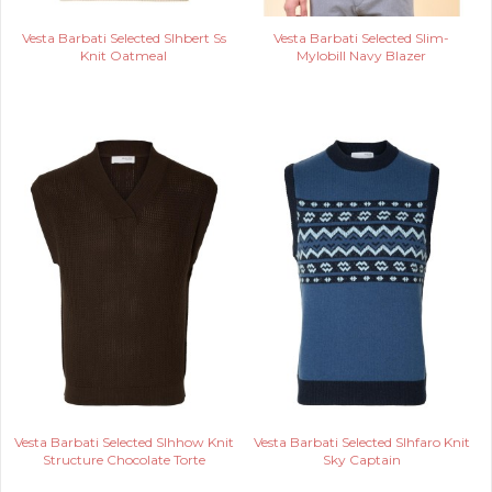
Vesta Barbati Selected Slhbert Ss
Vesta Barbati Selected Slim-
Knit Oatmeal
Mylobill Navy Blazer
Vesta Barbati Selected Slhhow Knit
Vesta Barbati Selected Slhfaro Knit
Structure Chocolate Torte
Sky Captain