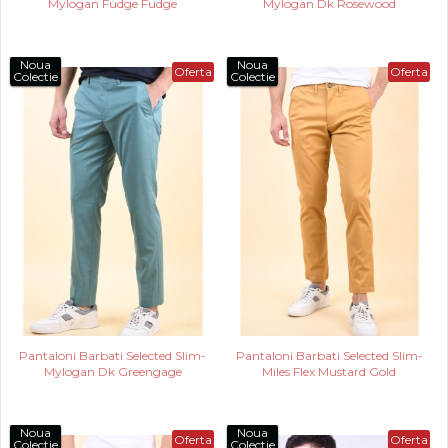
Mylogan Fudge Fudge
Mylogan Dk Rosewood
Noua
Noua
Oferta
Oferta
Colectie
Colectie
Pantaloni Barbati Selected Slim-
Pantaloni Barbati Selected Slim-
Mylogan Dk Greengage
Miles Flex Mustard Gold
Noua
Noua
Oferta
Oferta
Colectie
Colectie