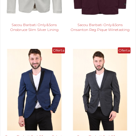
Sacou Barbati Only&Sons
Sacou Barbati Only&Sons
Onsbruce Slim Silver Lining
Onsanton Reg Pique Winetasting
Oferta
Oferta