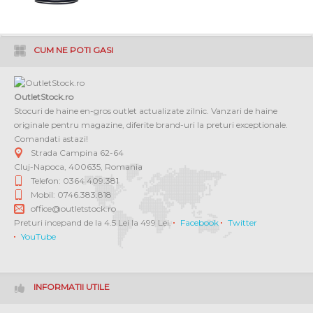
CUM NE POTI GASI
OutletStock.ro
Stocuri de haine en-gros outlet actualizate zilnic. Vanzari de haine
originale pentru magazine, diferite brand-uri la preturi exceptionale.
Comandati astazi!
Strada Campina 62-64
Cluj-Napoca
,
400635
,
Romania
Telefon: 0364 409.381
Mobil: 0746.383.818
office@outletstock.ro
Preturi incepand de la 4.5 Lei la 499 Lei.
Facebook
Twitter
YouTube
INFORMATII UTILE