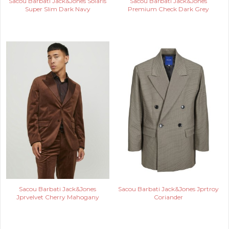
Sacou Barbati Jack&Jones Solaris
Sacou Barbati Jack&Jones
Super Slim Dark Navy
Premium Check Dark Grey
Sacou Barbati Jack&Jones
Sacou Barbati Jack&Jones Jprtroy
Jprvelvet Cherry Mahogany
Coriander