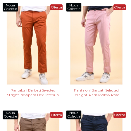
Noua
Noua
Oferta
Oferta
Colectie
Colectie
Pantaloni Barbati Selected
Pantaloni Barbati Selected
Stright-Newparis Flex Ketchup
Straight-Paris Mellow Rose
Noua
Noua
Oferta
Oferta
Colectie
Colectie