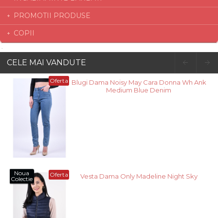
PROMOTII PRODUSE
COPII
CELE MAI VANDUTE
Oferta
Blugi Dama Noisy May Cara Donna Wh Ank
Medium Blue Denim
Noua
Oferta
Vesta Dama Only Madeline Night Sky
Colectie