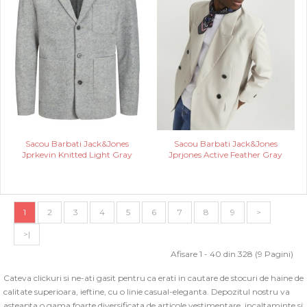
Sacou Barbati Jack&Jones
Sacou Barbati Jack&Jones
Jprkevin Knitted Light Gray
Jprjones Active Feather Gray
1
2
3
4
5
6
7
8
9
>
>|
Afisare 1 - 40 din 328 (9 Pagini)
Cateva clickuri si ne-ati gasit pentru ca erati in cautare de stocuri de haine de
calitate superioara, ieftine, cu o linie casual-eleganta. Depozitul nostru va
asteapta o gama foarte diversificata de articole vestimentare, incaltaminte si