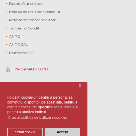
Despre Outletstock
Politica de utilizare Cookie-uri
Politica de confidentialitate
Termeni si Conditii
ANPC
ANPC SAL
Platforma SOL
INFORMATII CONT
Contul meu
X
Istoric comenzi
Folosim cookie-uri pentru a personaliza
Contact
conținutul disponibil pe acest site, pentru a
oferi funcționalităti specifice social media și
Informatii client
pentru a analiza traficul.
Branduri
Citeste politica de utilizare cookies
Setari cookie
Accept