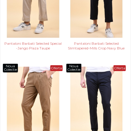
Pantaloni Barbati Selected Special
Pantaloni Barbati Selected
-Jango Plaza Taupe
Slimtapered-Mills Crop Navy Blue
Noua
Noua
Oferta
Oferta
Colectie
Colectie