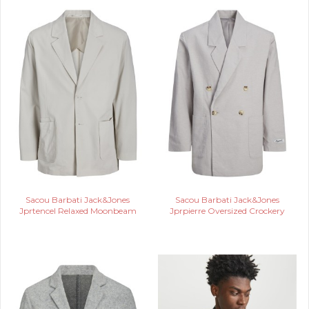
Sacou Barbati Jack&Jones
Sacou Barbati Jack&Jones
Jprtencel Relaxed Moonbeam
Jprpierre Oversized Crockery