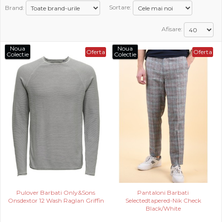
Brand:
Sortare:
PROMOTII
Afisare:
COPII
Noua
Noua
Oferta
Oferta
Colectie
Colectie
INFORMATII
CONTACT
Pulover Barbati Only&Sons
Pantaloni Barbati
Onsdextor 12 Wash Raglan Griffin
Selectedtapered-Nik Check
Black/White