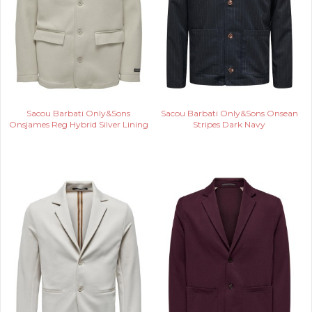
Sacou Barbati Only&Sons
Sacou Barbati Only&Sons Onsean
Onsjames Reg Hybrid Silver Lining
Stripes Dark Navy