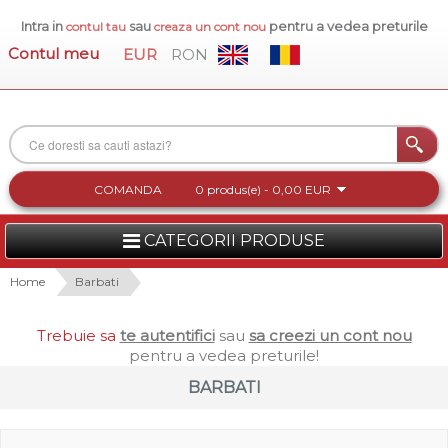
Intra in
sau
pentru a vedea preturile
contul tau
creaza un cont nou
Contul meu
EUR
RON
COMANDA
0 produs(e) - 0,00 EUR
CATEGORII PRODUSE
FEMEI
Home
Barbati
BARBATI
Trebuie sa
te autentifici
sau
sa creezi un cont nou
pentru a vedea preturile!
INCALTAMINTE DAMA
BARBATI
ACCESORII DAMA
COLECTIA NOUA