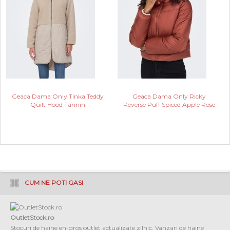
Geaca Dama Only Tinka Teddy
Geaca Dama Only Ricky
Quilt Hood Tannin
Reverse Puff Spiced Apple Rose
CUM NE POTI GASI
OutletStock.ro
Stocuri de haine en-gros outlet actualizate zilnic. Vanzari de haine