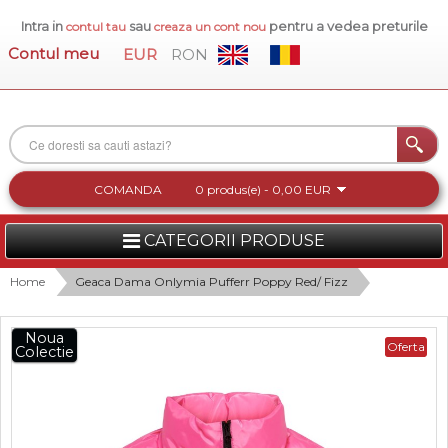
Intra in
sau
pentru a vedea preturile
contul tau
creaza un cont nou
Contul meu
EUR
RON
COMANDA
0 produs(e) - 0,00 EUR
CATEGORII PRODUSE
FEMEI
Home
Geaca Dama Onlymia Pufferr Poppy Red/ Fizz
BARBATI
Noua
Oferta
Colectie
INCALTAMINTE DAMA
ACCESORII DAMA
COLECTIA NOUA