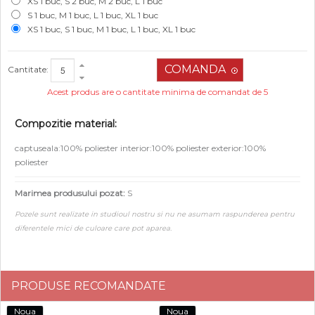
XS 1 buc, S 2 buc, M 2 buc, L 1 buc
S 1 buc, M 1 buc, L 1 buc, XL 1 buc
XS 1 buc, S 1 buc, M 1 buc, L 1 buc, XL 1 buc
Cantitate:
Acest produs are o cantitate minima de comandat de 5
Compozitie material:
captuseala:100% poliester interior:100% poliester exterior:100%
poliester
Marimea produsului pozat:
S
Pozele sunt realizate in studioul nostru si nu ne asumam raspunderea pentru
diferentele mici de culoare care pot aparea.
PRODUSE RECOMANDATE
Noua
Noua