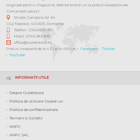
originale pentru magazine, diferite brand-uri la preturi exceptionale.
Comandati astazi!
Strada Campina 62-64
Cluj-Napoca
,
400635
,
Romania
Telefon: 0364 409.381
Mobil: 0746.383.818
office@outletstock.ro
Preturi incepand de la 4.5 Lei la 499 Lei.
Facebook
Twitter
YouTube
INFORMATII UTILE
Despre Outletstock
Politica de utilizare Cookie-uri
Politica de confidentialitate
Termeni si Conditii
ANPC
ANPC SAL