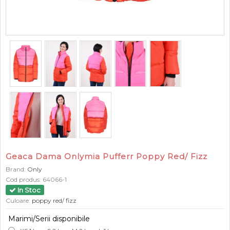
Geaca Dama Onlymia Pufferr Poppy Red/ Fizz
Brand:
Only
Cod produs:
64066-1
In Stoc
Culoare:
poppy red/ fizz
Marimi/Serii disponibile