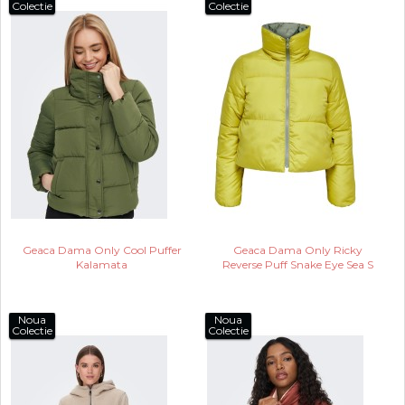
Colectie
Colectie
Geaca Dama Only Cool Puffer
Geaca Dama Only Ricky
Kalamata
Reverse Puff Snake Eye Sea S
Noua
Noua
Colectie
Colectie