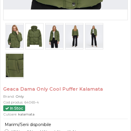
Geaca Dama Only Cool Puffer Kalamata
Brand:
Only
Cod produs:
64065-4
In Stoc
Culoare:
kalamata
Marimi/Serii disponibile