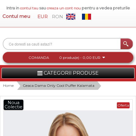
Intra in
sau
pentru a vedea preturile
contul tau
creaza un cont nou
Contul meu
EUR
RON
COMANDA
0 produs(e) - 0,00 EUR
CATEGORII PRODUSE
FEMEI
Home
Geaca Dama Only Cool Puffer Kalamata
BARBATI
Noua
Oferta
Colectie
INCALTAMINTE DAMA
ACCESORII DAMA
COLECTIA NOUA