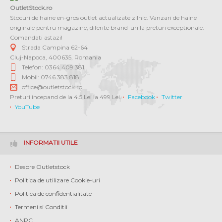
OutletStock.ro
Stocuri de haine en-gros outlet actualizate zilnic. Vanzari de haine
originale pentru magazine, diferite brand-uri la preturi exceptionale.
Comandati astazi!
Strada Campina 62-64
Cluj-Napoca
,
400635
,
Romania
Telefon: 0364 409.381
Mobil: 0746.383.818
office@outletstock.ro
Preturi incepand de la 4.5 Lei la 499 Lei.
Facebook
Twitter
YouTube
INFORMATII UTILE
Despre Outletstock
Politica de utilizare Cookie-uri
Politica de confidentialitate
Termeni si Conditii
ANPC