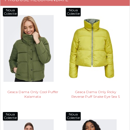
Noua
Noua
Colectie
Colectie
Geaca Dama Only Cool Puffer
Geaca Dama Only Ricky
Kalamata
Reverse Puff Snake Eye Sea S
Noua
Noua
Colectie
Colectie