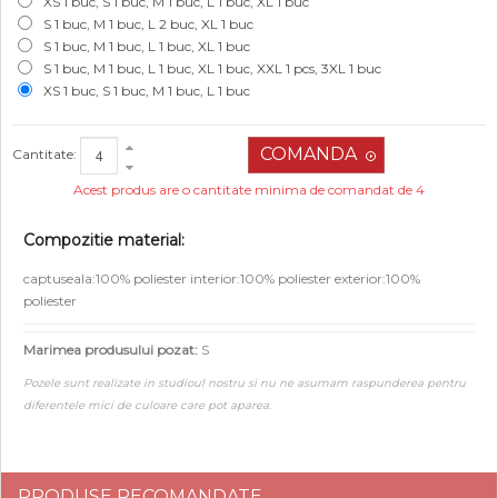
XS 1 buc, S 1 buc, M 1 buc, L 1 buc, XL 1 buc
S 1 buc, M 1 buc, L 2 buc, XL 1 buc
S 1 buc, M 1 buc, L 1 buc, XL 1 buc
S 1 buc, M 1 buc, L 1 buc, XL 1 buc, XXL 1 pcs, 3XL 1 buc
XS 1 buc, S 1 buc, M 1 buc, L 1 buc
Cantitate:
Acest produs are o cantitate minima de comandat de 4
Compozitie material:
captuseala:100% poliester interior:100% poliester exterior:100%
poliester
Marimea produsului pozat:
S
Pozele sunt realizate in studioul nostru si nu ne asumam raspunderea pentru
diferentele mici de culoare care pot aparea.
PRODUSE RECOMANDATE