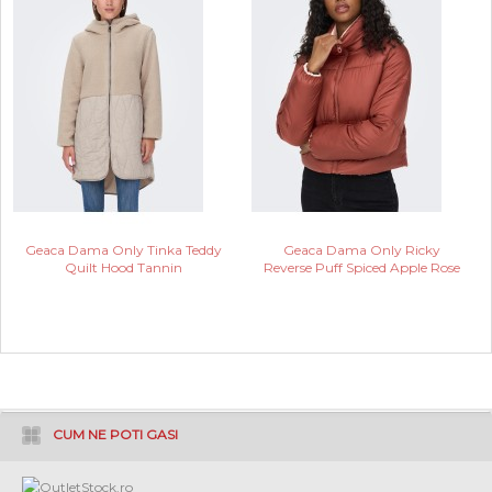
Geaca Dama Only Tinka Teddy
Geaca Dama Only Ricky
Quilt Hood Tannin
Reverse Puff Spiced Apple Rose
CUM NE POTI GASI