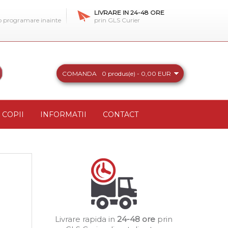
LIVRARE IN 24-48 ORE
 o programare inainte
prin GLS Curier
COMANDA
0 produs(e) - 0,00 EUR
COPII
INFORMATII
CONTACT
Livrare rapida in
24-48 ore
prin