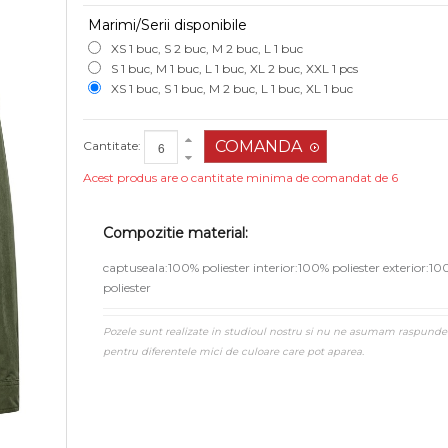
Marimi/Serii disponibile
XS 1 buc, S 2 buc, M 2 buc, L 1 buc
S 1 buc, M 1 buc, L 1 buc, XL 2 buc, XXL 1 pcs
XS 1 buc, S 1 buc, M 2 buc, L 1 buc, XL 1 buc
Cantitate:
Acest produs are o cantitate minima de comandat de 6
Compozitie material:
captuseala:100% poliester interior:100% poliester exterior:1
poliester
Pozele sunt realizate in studioul nostru si nu ne asumam raspunde
pentru diferentele mici de culoare care pot aparea.