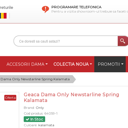
PROGRAMARE TELEFONICA
eturile
Pentru a vizita showroom-ul trebuie sa faceti
ACCESORII DAMA
COLECTIA NOUA
PROMOTII
 Dama Only Newstarline Spring Kalamata
Geaca Dama Only Newstarline Spring
Oferta
Kalamata
Brand:
Only
Cod produs:
64059-1
In Stoc
Culoare:
kalamata