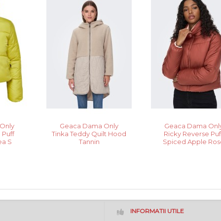
Only
Geaca Dama Only
Geaca Dama Onl
 Puff
Tinka Teddy Quilt Hood
Ricky Reverse Puf
ea S
Tannin
Spiced Apple Ros
INFORMATII UTILE