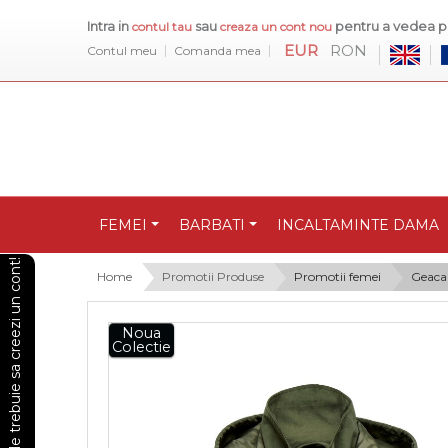
Intra in
sau
pentru a vedea pr
contul tau
creaza un cont nou
EUR
RON
Contul meu
Comanda mea
FEMEI
BARBATI
INCALTAMINTE DAMA
Pentru a vedea preturile trebuie sa creezi un cont!
Home
Promotii Produse
Promotii femei
Geaca
Noua
Colectie