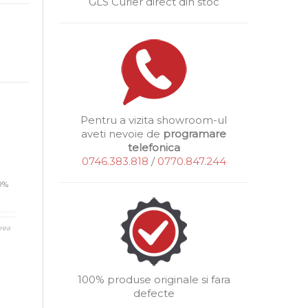
GLS Curier direct din stoc
Pentru a vizita showroom-ul
aveti nevoie de
programare
telefonica
0746.383.818
/
0770.847.244
00%
rea
100% produse originale si fara
defecte