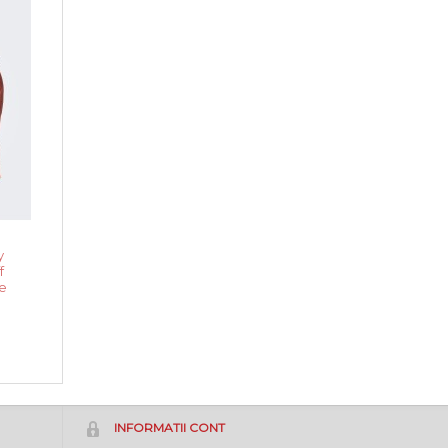
y
f
e
INFORMATII CONT