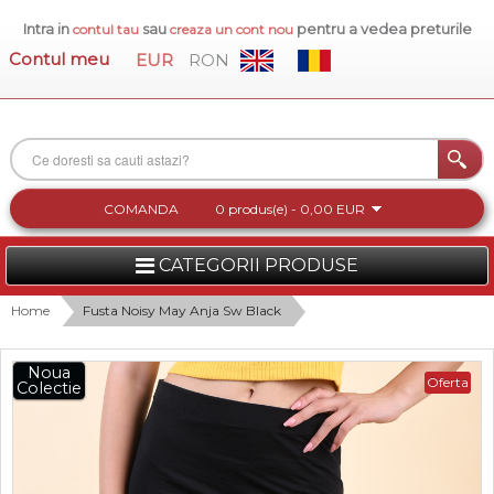
Intra in
sau
pentru a vedea preturile
contul tau
creaza un cont nou
Contul meu
EUR
RON
COMANDA
0 produs(e) - 0,00 EUR
CATEGORII PRODUSE
FEMEI
Home
Fusta Noisy May Anja Sw Black
BARBATI
Noua
Oferta
Colectie
INCALTAMINTE DAMA
ACCESORII DAMA
COLECTIA NOUA