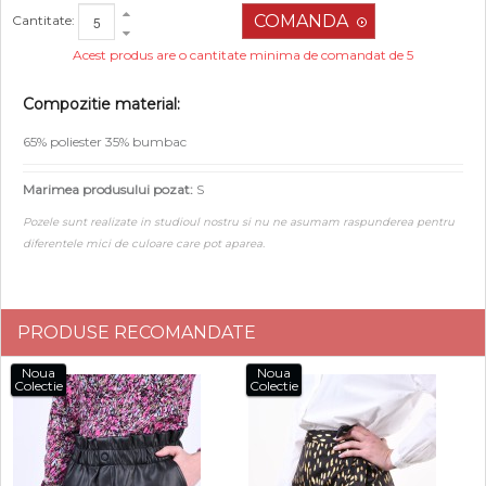
Cantitate:
Acest produs are o cantitate minima de comandat de 5
Compozitie material:
65% poliester 35% bumbac
Marimea produsului pozat:
S
Pozele sunt realizate in studioul nostru si nu ne asumam raspunderea pentru
diferentele mici de culoare care pot aparea.
PRODUSE RECOMANDATE
Noua
Noua
Colectie
Colectie