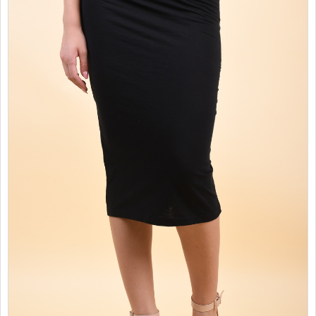
PROMOTII
COPII
INFORMATII
CONTACT