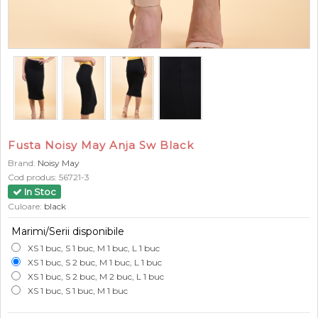
Fusta Noisy May Anja Sw Black
Brand:
Noisy May
Cod produs:
56721-3
In Stoc
Culoare:
black
Marimi/Serii disponibile
XS 1 buc, S 1 buc, M 1 buc, L 1 buc
XS 1 buc, S 2 buc, M 1 buc, L 1 buc
XS 1 buc, S 2 buc, M 2 buc, L 1 buc
XS 1 buc, S 1 buc, M 1 buc