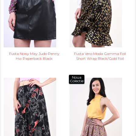
Fusta Noisy May Judo Penny
Fusta Vero Moda Gamma Foil
Hw Paperback Black
Short Wrap Black/Gold Foil
Noua
Colectie