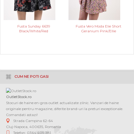
Fusta Sunday 6639
Fusta Vero Moda Elie Short
Black/White/Red
Geranium Pink/Ellie
CUM NE POTI GASI
OutletStock.ro
Stocuri de haine en-gros outlet actualizate zilnic. Vanzari de haine
originale pentru magazine, diferite brand-uri la preturi exceptionale.
Comandati astazi!
Strada Campina 62-64
Cluj-Napoca
,
400635
,
Romania
Telefon: 0364 409.381