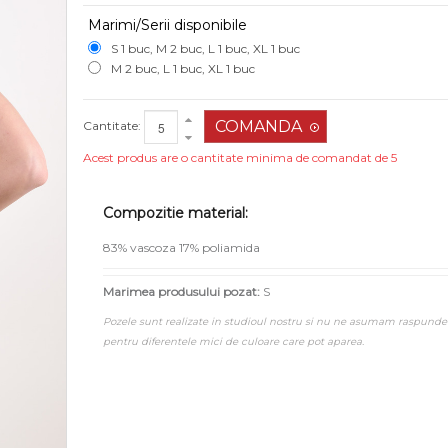
Marimi/Serii disponibile
S 1 buc, M 2 buc, L 1 buc, XL 1 buc
M 2 buc, L 1 buc, XL 1 buc
Cantitate:
Acest produs are o cantitate minima de comandat de 5
Compozitie material:
83% vascoza 17% poliamida
Marimea produsului pozat:
S
Pozele sunt realizate in studioul nostru si nu ne asumam raspunde
pentru diferentele mici de culoare care pot aparea.