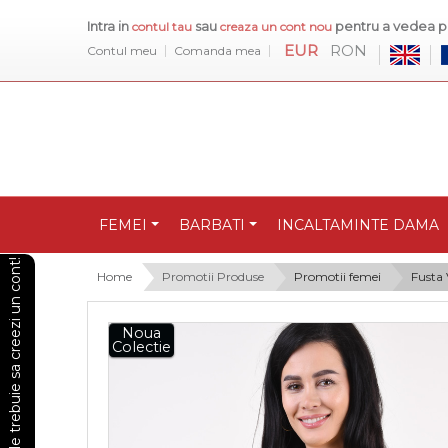
Intra in
sau
pentru a vedea pr
contul tau
creaza un cont nou
EUR
RON
Contul meu
Comanda mea
FEMEI
BARBATI
INCALTAMINTE DAMA
Pentru a vedea preturile trebuie sa creezi un cont!
Home
Promotii Produse
Promotii femei
Fusta 
Noua
Colectie