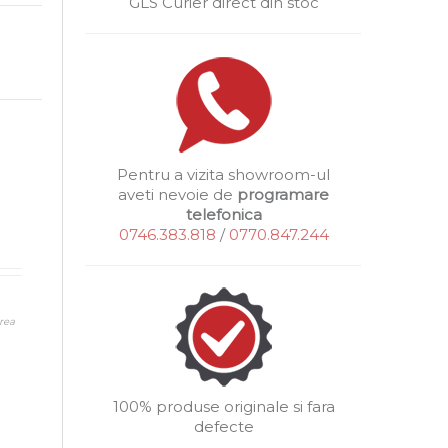
GLS Curier direct din stoc
Pentru a vizita showroom-ul
aveti nevoie de
programare
telefonica
0746.383.818
/
0770.847.244
rea
100% produse originale si fara
defecte