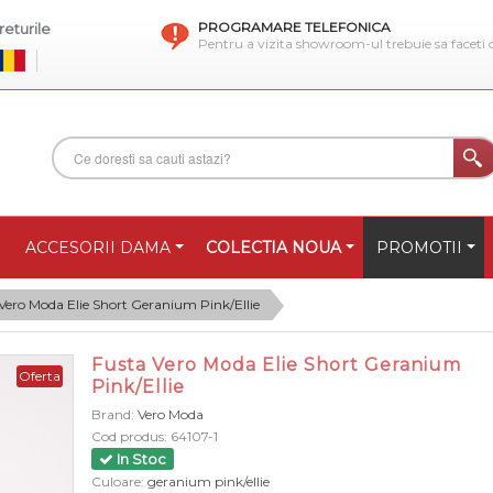
PROGRAMARE TELEFONICA
eturile
Pentru a vizita showroom-ul trebuie sa faceti
ACCESORII DAMA
COLECTIA NOUA
PROMOTII
Vero Moda Elie Short Geranium Pink/Ellie
Fusta Vero Moda Elie Short Geranium
Oferta
Pink/Ellie
Brand:
Vero Moda
Cod produs:
64107-1
In Stoc
Culoare:
geranium pink/ellie