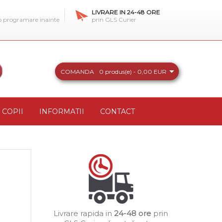
LIVRARE IN 24-48 ORE
 o programare inainte
prin GLS Curier
COMANDA
0 produs(e) - 0,00 EUR
COPII
INFORMATII
CONTACT
Livrare rapida in
24-48 ore
prin