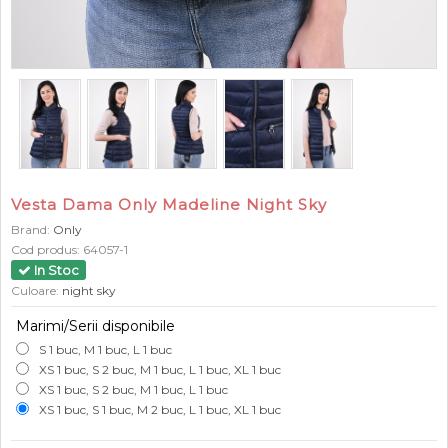
Vesta Dama Only Madeline Night Sky
Brand:
Only
Cod produs:
64057-1
In Stoc
Culoare:
night sky
Marimi/Serii disponibile
S 1 buc, M 1 buc, L 1 buc
XS 1 buc, S 2 buc, M 1 buc, L 1 buc, XL 1 buc
XS 1 buc, S 2 buc, M 1 buc, L 1 buc
XS 1 buc, S 1 buc, M 2 buc, L 1 buc, XL 1 buc