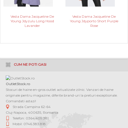
Vesta Dama Jacqueline De
Vesta Dama Jacqueline De
Young Jdyzulu Long Hood
Young Jdyporto Short Purple
Lavander
Rose
CUM NE POTI GASI
OutletStock.ro
Stocuri de haine en-gros outlet actualizate zilnic. Vanzari de haine
originale pentru magazine, diferite brand-uri la preturi exceptionale.
Comandati astazi!
Strada Campina 62-64
Cluj-Napoca
,
400635
,
Romania
Telefon: 0364 409.381
Mobil: 0746.383.818