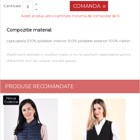
Cantitate:
Acest produs are o cantitate minima de comandat de 6
Compozitie material:
captuseala:100% poliester interior:100% poliester exterior:100% nailon
Pozele sunt realizate in studioul nostru si nu ne asumam raspunderea pentru
diferentele mici de culoare care pot aparea.
PRODUSE RECOMANDATE
Noua
Colectie