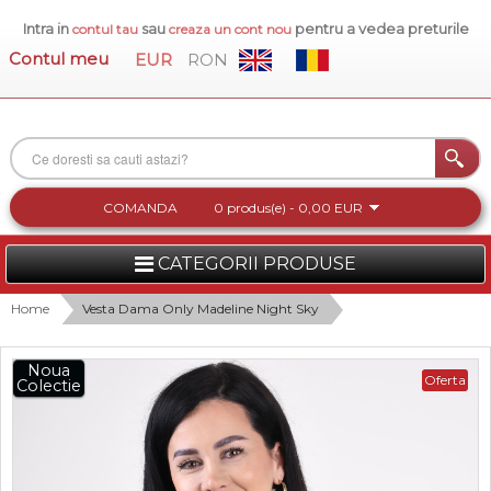
Intra in
sau
pentru a vedea preturile
contul tau
creaza un cont nou
Contul meu
EUR
RON
COMANDA
0 produs(e) - 0,00 EUR
CATEGORII PRODUSE
FEMEI
Home
Vesta Dama Only Madeline Night Sky
BARBATI
Noua
Oferta
Colectie
INCALTAMINTE DAMA
ACCESORII DAMA
COLECTIA NOUA