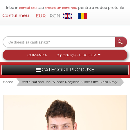
Intra in
sau
pentru a vedea preturile
contul tau
creaza un cont nou
Contul meu
EUR
RON
COMANDA
0 produs(e) - 0,00 EUR
CATEGORII PRODUSE
FEMEI
Home
Vesta Barbati Jack&Jones Recycled Super Slim Dark Navy
BARBATI
INCALTAMINTE DAMA
ACCESORII DAMA
COLECTIA NOUA