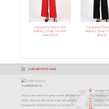
Salopeta Dama Vila
Salopeta Dama
Watery Strap Tie Belt
Watery Strap Ti
Mars Red
Black
CUM NE POTI GASI
OutletStock.ro
Strada C
Stocuri de haine en-gros outlet actualizate
Cluj-Napoca
,
zilnic. Vanzari de haine originale pentru
Telefon: 
magazine, diferite brand-uri la preturi
Mobil: 07