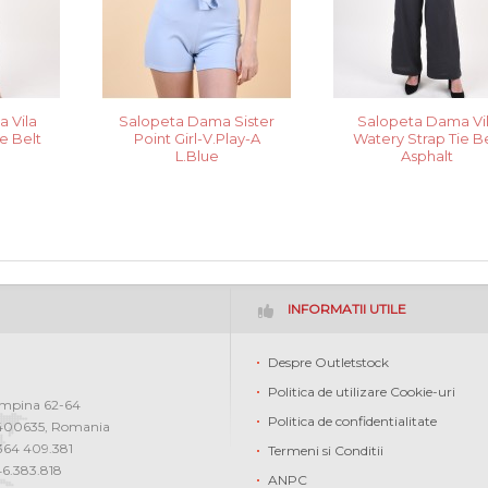
 Vila
Salopeta Dama Sister
Salopeta Dama Vi
e Belt
Point Girl-V.Play-A
Watery Strap Tie Be
L.Blue
Asphalt
INFORMATII UTILE
Despre Outletstock
Politica de utilizare Cookie-uri
ampina 62-64
Politica de confidentialitate
400635
,
Romania
0364 409.381
Termeni si Conditii
46.383.818
ANPC