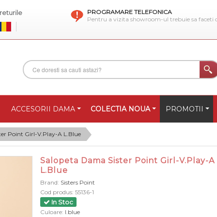
PROGRAMARE TELEFONICA
eturile
Pentru a vizita showroom-ul trebuie sa faceti
ACCESORII DAMA
COLECTIA NOUA
PROMOTII
er Point Girl-V.Play-A L.Blue
Salopeta Dama Sister Point Girl-V.Play-A
L.Blue
Brand:
Sisters Point
Cod produs:
55136-1
In Stoc
Culoare:
l.blue