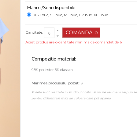
Marimi/Serii disponibile
XS 1 buc, S 1 buc, M 1 buc, L 2 buc, XL 1 buc
Cantitate:
Acest produs are o cantitate minima de comandat de 6
Compozitie material:
95% poliester 5% elastan
Marimea produsului pozat:
S
Pozele sunt realizate in studioul nostru si nu ne asumam raspunde
pentru diferentele mici de culoare care pot aparea.