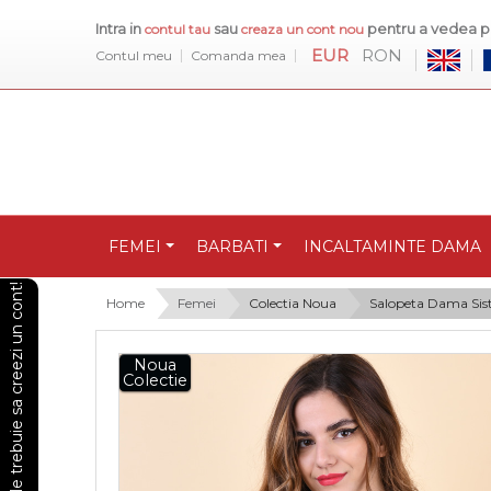
Intra in
sau
pentru a vedea pr
contul tau
creaza un cont nou
EUR
RON
Contul meu
Comanda mea
FEMEI
BARBATI
INCALTAMINTE DAMA
Pentru a vedea preturile trebuie sa creezi un cont!
Home
Femei
Colectia Noua
Salopeta Dama Sist
Noua
Colectie