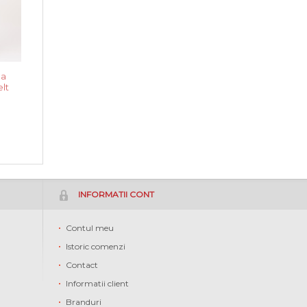
la
lt
INFORMATII CONT
Contul meu
Istoric comenzi
Contact
Informatii client
Branduri