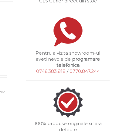
GLS Curier direct din stoc
Pentru a vizita showroom-ul
aveti nevoie de
programare
telefonica
0746.383.818
/
0770.847.244
rea
100% produse originale si fara
defecte