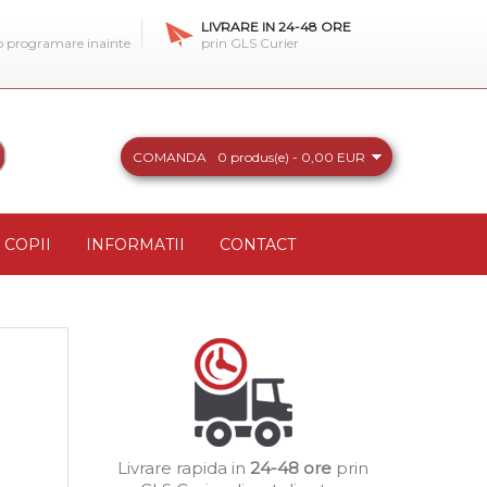
LIVRARE IN 24-48 ORE
 o programare inainte
prin GLS Curier
COMANDA
0 produs(e) - 0,00 EUR
COPII
INFORMATII
CONTACT
Livrare rapida in
24-48 ore
prin