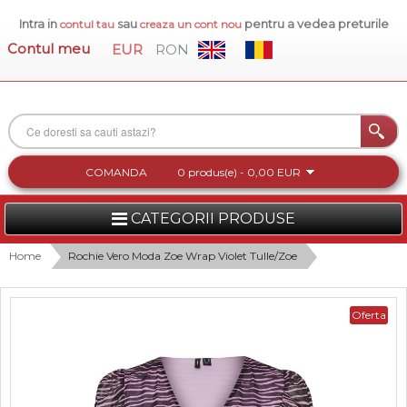
Intra in
sau
pentru a vedea preturile
contul tau
creaza un cont nou
Contul meu
EUR
RON
COMANDA
0 produs(e) - 0,00 EUR
CATEGORII PRODUSE
FEMEI
Home
Rochie Vero Moda Zoe Wrap Violet Tulle/Zoe
BARBATI
Oferta
INCALTAMINTE DAMA
ACCESORII DAMA
COLECTIA NOUA