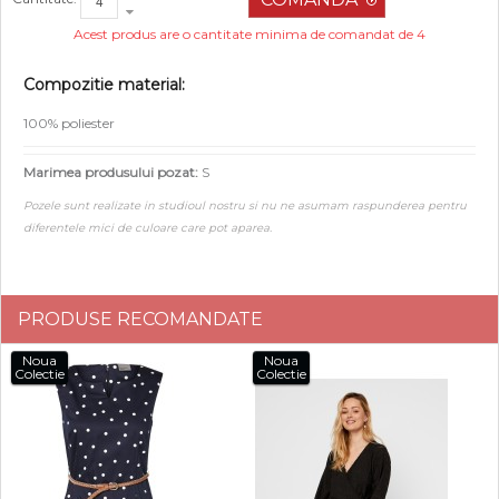
Acest produs are o cantitate minima de comandat de 4
Compozitie material:
100% poliester
Marimea produsului pozat:
S
Pozele sunt realizate in studioul nostru si nu ne asumam raspunderea pentru
diferentele mici de culoare care pot aparea.
PRODUSE RECOMANDATE
Noua
Noua
Colectie
Colectie