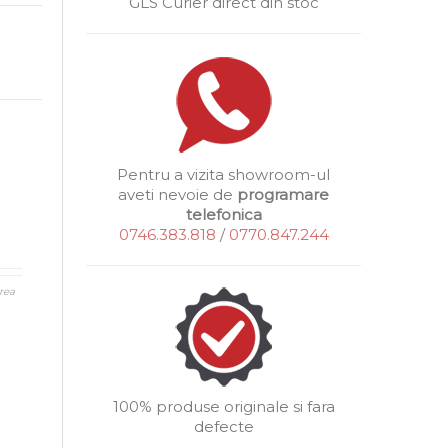
GLS Curier direct din stoc
Pentru a vizita showroom-ul
aveti nevoie de
programare
telefonica
0746.383.818
/
0770.847.244
rea
100% produse originale si fara
defecte