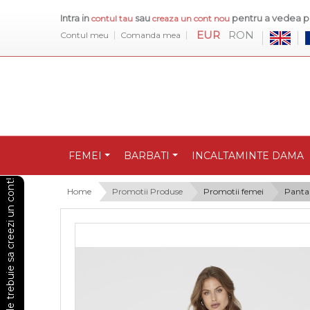
Intra in
sau
pentru a vedea pr
contul tau
creaza un cont nou
EUR
RON
Contul meu
Comanda mea
FEMEI
BARBATI
INCALTAMINTE DAMA
Pentru a vedea preturile trebuie sa creezi un cont!
Home
Promotii Produse
Promotii femei
Panta