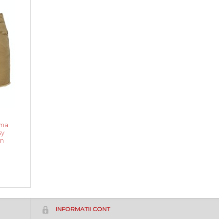
ama
sy
n
INFORMATII CONT