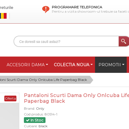
PROGRAMARE TELEFONICA
eturile
Pentru a vizita showroom-ul trebuie sa faceti
ACCESORII DAMA
COLECTIA NOUA
PROMOTII
loni Scurti Dama Only Onlcuba Life Paperbag Black
Pantaloni Scurti Dama Only Onlcuba Lif
Oferta
Paperbag Black
Brand:
Only
Cod produs:
80514-1
In Stoc
Culoare:
black