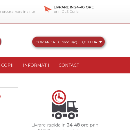
LIVRARE IN 24-48 ORE
 o programare inainte
prin GLS Curier
COMANDA
0 produs(e) - 0,00 EUR
COPII
INFORMATII
CONTACT
e
Livrare rapida in
24-48 ore
prin