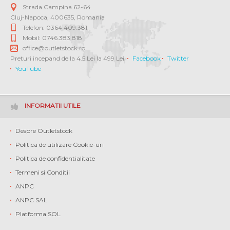
Strada Campina 62-64
Cluj-Napoca
,
400635
,
Romania
Telefon: 0364 409.381
Mobil: 0746.383.818
office@outletstock.ro
Preturi incepand de la 4.5 Lei la 499 Lei.
Facebook
Twitter
YouTube
INFORMATII UTILE
Despre Outletstock
Politica de utilizare Cookie-uri
Politica de confidentialitate
Termeni si Conditii
ANPC
ANPC SAL
Platforma SOL