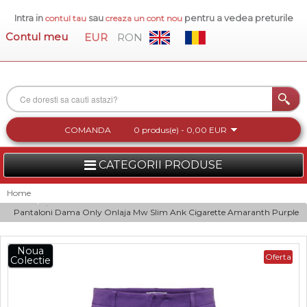
Intra in
sau
pentru a vedea preturile
contul tau
creaza un cont nou
Contul meu
EUR
RON
COMANDA
0 produs(e) - 0,00 EUR
CATEGORII PRODUSE
FEMEI
Home
Pantaloni Dama Only Onlaja Mw Slim Ank Cigarette Amaranth Purple
BARBATI
INCALTAMINTE DAMA
Noua
Oferta
Colectie
ACCESORII DAMA
COLECTIA NOUA