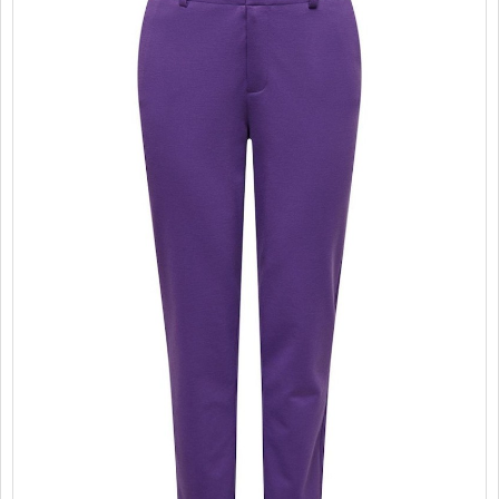
PROMOTII
COPII
INFORMATII
CONTACT