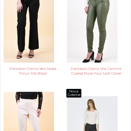
Pantaloni Dama Vero Moda
Pantaloni Dama Vila Commit
Timun Rib Black
Coated Rwsk Four Leaf Clover
Noua
Colectie