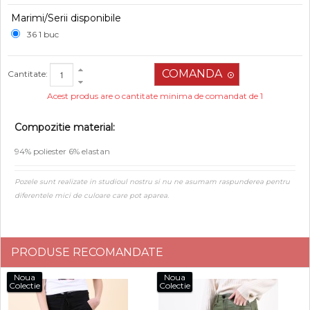
Marimi/Serii disponibile
36 1 buc
Cantitate:
Acest produs are o cantitate minima de comandat de 1
Compozitie material:
94% poliester 6% elastan
Pozele sunt realizate in studioul nostru si nu ne asumam raspunderea pentru
diferentele mici de culoare care pot aparea.
PRODUSE RECOMANDATE
Noua
Noua
Colectie
Colectie