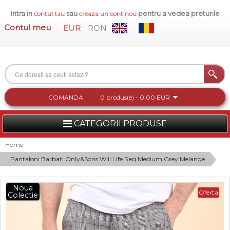
Intra in
sau
pentru a vedea preturile
contul tau
creaza un cont nou
Contul meu
EUR
RON
COMANDA
0 produs(e) - 0,00 EUR
CATEGORII PRODUSE
FEMEI
Home
Pantaloni Barbati Only&Sons Will Life Reg Medium Grey Melange
BARBATI
INCALTAMINTE DAMA
Noua
Oferta
Colectie
ACCESORII DAMA
COLECTIA NOUA