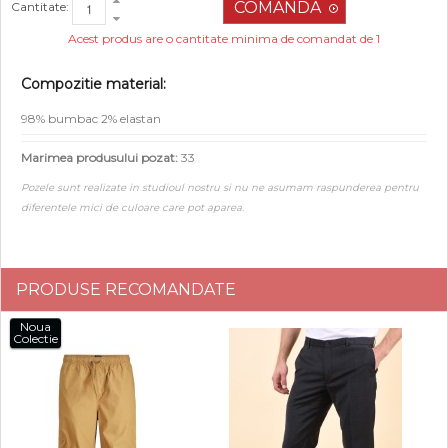
Cantitate:
Acest produs are o cantitate minima de comandat de 1
Compozitie material:
98% bumbac 2% elastan
Marimea produsului pozat:
33
Pozele sunt realizate in studioul nostru si nu ne asumam raspunderea pentru
diferentele mici de culoare care pot aparea.
PRODUSE RECOMANDATE
Noua
Colectie