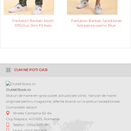
Pantaloni Barbati Alcott
Pantaloni Barbati Jack&Jones
S11520uo Slim Fit Kaki
Ace panza casmir Blue
CUM NE POTI GASI
OutletStock.ro
Stocuri de haine en-gros outlet actualizate zilnic. Vanzari de haine
originale pentru magazine, diferite brand-uri la preturi exceptionale.
Comandati astazi!
Strada Campina 62-64
Cluj-Napoca
,
400635
,
Romania
Telefon: 0364 409.381
Mobil: 0746.383.818