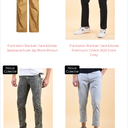
Pantaloni Barbati Jack&Jones
Pantaloni Barbati Jack&Jones
Jpstparachute Jjp Bone Brown
Premium Check 5525 Dark
Grey
Noua
Noua
Colectie
Colectie