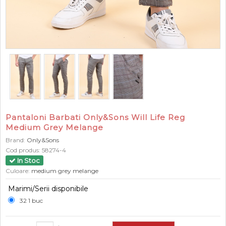
Pantaloni Barbati Only&Sons Will Life Reg
Medium Grey Melange
Brand:
Only&Sons
Cod produs:
58274-4
In Stoc
Culoare:
medium grey melange
Marimi/Serii disponibile
32 1 buc