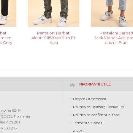
bati
Pantaloni Barbati
Pantaloni Barbat
remium
Alcott S11520uo Slim Fit
Jack&Jones Ace pa
k Grey
Kaki
casmir Blue
INFORMATII UTILE
Despre Outletstock
Politica de utilizare Cookie-uri
ampina 62-64
Politica de confidentialitate
400635
,
Romania
0364 409.381
Termeni si Conditii
46.383.818
ANPC