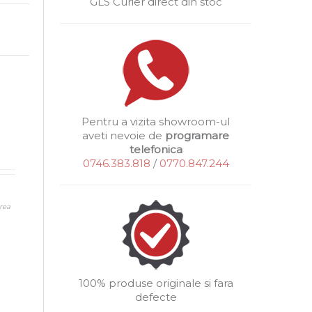
GLS Curier direct din stoc
Pentru a vizita showroom-ul
aveti nevoie de
programare
telefonica
0746.383.818
/
0770.847.244
rea
100% produse originale si fara
defecte