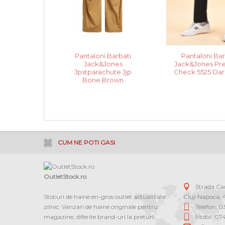
Pantaloni Barbati
Pantaloni Bar
Jack&Jones
Jack&Jones P
Jpstparachute Jjp
Check 5525 Dar
Bone Brown
CUM NE POTI GASI
OutletStock.ro
Strada C
Stocuri de haine en-gros outlet actualizate
Cluj-Napoca
,
zilnic. Vanzari de haine originale pentru
Telefon: 
magazine, diferite brand-uri la preturi
Mobil: 07