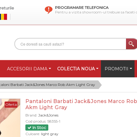
PROGRAMARE TELEFONICA
eturile
Pentru a vizita showroom-ul trebuie sa faceti
ACCESORII DAMA
COLECTIA NOUA
PROMOTII
aloni Barbati Jack&Jones Marco Rob Akm Light Gray
Pantaloni Barbati Jack&Jones Marco Ro
Oferta
Akm Light Gray
Brand:
Jack&Jones
Cod produs:
58355-1
In Stoc
Culoare:
light gray