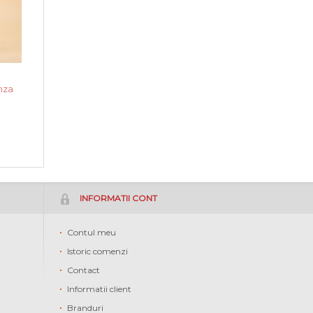
i
nza
INFORMATII CONT
Contul meu
Istoric comenzi
Contact
Informatii client
Branduri