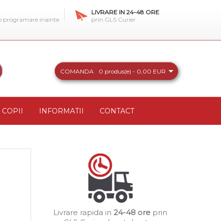
LIVRARE IN 24-48 ORE
 o programare inainte
prin GLS Curier
COMANDA
0 produs(e) - 0,00 EUR
COPII
INFORMATII
CONTACT
b
Livrare rapida in
24-48 ore
prin