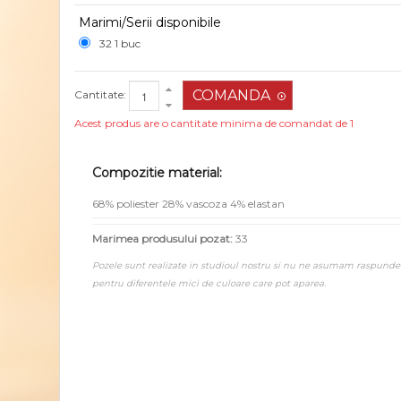
Marimi/Serii disponibile
32 1 buc
Cantitate:
Acest produs are o cantitate minima de comandat de 1
Compozitie material:
68% poliester 28% vascoza 4% elastan
Marimea produsului pozat:
33
Pozele sunt realizate in studioul nostru si nu ne asumam raspunde
pentru diferentele mici de culoare care pot aparea.