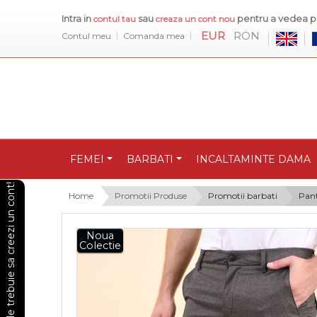
Intra in
sau
pentru a vedea pr
contul tau
creaza un cont nou
EUR
RON
Contul meu
Comanda mea
FEMEI
BARBATI
INCALTAMINTE DAMA
Pentru a vedea preturile trebuie sa creezi un cont!
Home
Promotii Produse
Promotii barbati
Pant
Noua
Colectie