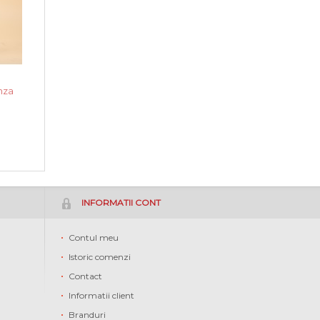
i
nza
INFORMATII CONT
Contul meu
Istoric comenzi
Contact
Informatii client
Branduri