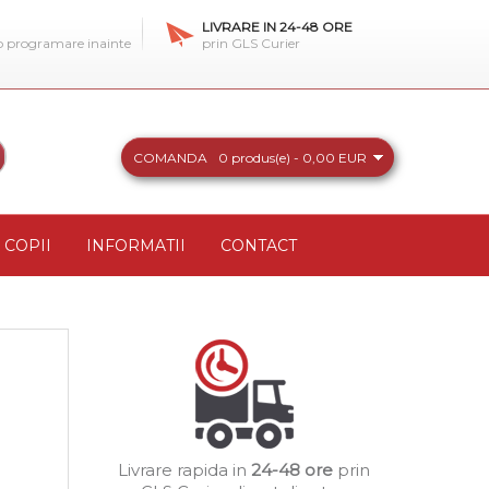
LIVRARE IN 24-48 ORE
 o programare inainte
prin GLS Curier
COMANDA
0 produs(e) - 0,00 EUR
COPII
INFORMATII
CONTACT
Livrare rapida in
24-48 ore
prin