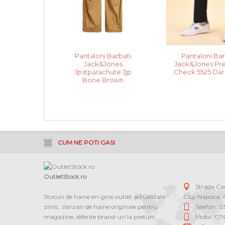
Pantaloni Barbati
Pantaloni Bar
Jack&Jones
Jack&Jones P
Jpstparachute Jjp
Check 5525 Dar
Bone Brown
CUM NE POTI GASI
OutletStock.ro
Strada C
Stocuri de haine en-gros outlet actualizate
Cluj-Napoca
,
zilnic. Vanzari de haine originale pentru
Telefon: 
magazine, diferite brand-uri la preturi
Mobil: 07