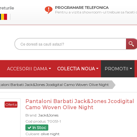
PROGRAMARE TELEFONICA
eturile
Pentru a vizita showroom-ul trebuie sa faceti
ACCESORII DAMA
COLECTIA NOUA
PROMOTII
aloni Barbati Jack&Jones Jcodigital Camo Woven Olive Night
Pantaloni Barbati Jack&Jones Jcodigital
Oferta
Camo Woven Olive Night
Brand:
Jack&Jones
Cod produs:
70051-1
In Stoc
Culoare:
olive night