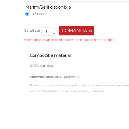
Marimi/Serii disponibile
32 1 buc
Cantitate:
Acest produs are o cantitate minima de comandat de 1
Compozitie material:
100% bumbac
Marimea produsului pozat:
33
Pozele sunt realizate in studioul nostru si nu ne asumam raspunde
pentru diferentele mici de culoare care pot aparea.