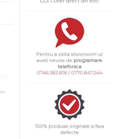
GLS Curier direct din stoc
Pentru a vizita showroom-ul
aveti nevoie de
programare
telefonica
0746.383.818
/
0770.847.244
rea
100% produse originale si fara
defecte