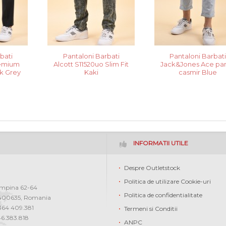
bati
Pantaloni Barbati
Pantaloni Barbat
remium
Alcott S11520uo Slim Fit
Jack&Jones Ace pa
k Grey
Kaki
casmir Blue
INFORMATII UTILE
Despre Outletstock
Politica de utilizare Cookie-uri
ampina 62-64
Politica de confidentialitate
400635
,
Romania
0364 409.381
Termeni si Conditii
46.383.818
ANPC