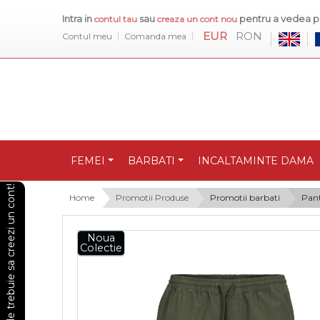
Intra in
sau
pentru a vedea pr
contul tau
creaza un cont nou
EUR
RON
Contul meu
Comanda mea
FEMEI
BARBATI
INCALTAMINTE DAMA
Pentru a vedea preturile trebuie sa creezi un cont!
Home
Promotii Produse
Promotii barbati
Pant
Noua
Colectie