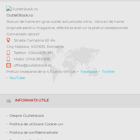
OutletStock.ro
Stocuri de haine en-gros outlet actualizate zilnic. Vanzari de haine
originale pentru magazine, diferite brand-uri la preturi exceptionale.
Comandati astazi!
Strada Campina 62-64
Cluj-Napoca
,
400635
,
Romania
Telefon: 0364 409.381
Mobil: 0746.383.818
office@outletstock.ro
Preturi incepand de la 4.5 Lei la 499 Lei.
Facebook
Twitter
YouTube
INFORMATII UTILE
Despre Outletstock
Politica de utilizare Cookie-uri
Politica de confidentialitate