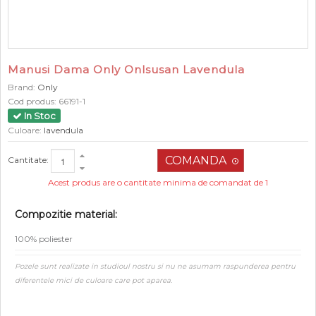
Manusi Dama Only Onlsusan Lavendula
Brand:
Only
Cod produs:
66191-1
In Stoc
Culoare:
lavendula
Cantitate:
Acest produs are o cantitate minima de comandat de 1
Compozitie material:
100% poliester
Pozele sunt realizate in studioul nostru si nu ne asumam raspunderea pentru
diferentele mici de culoare care pot aparea.