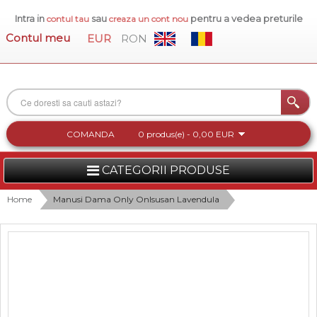
Intra in
sau
pentru a vedea preturile
contul tau
creaza un cont nou
Contul meu
EUR
RON
COMANDA
0 produs(e) - 0,00 EUR
CATEGORII PRODUSE
FEMEI
Home
Manusi Dama Only Onlsusan Lavendula
BARBATI
INCALTAMINTE DAMA
ACCESORII DAMA
COLECTIA NOUA