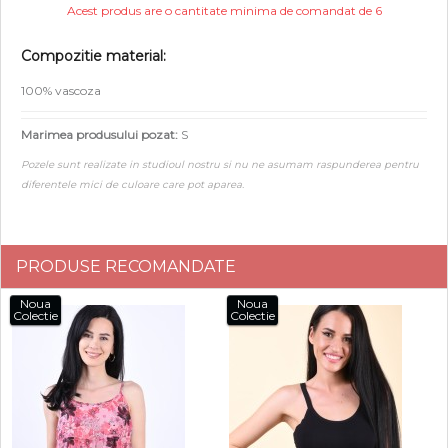
Acest produs are o cantitate minima de comandat de 6
Compozitie material:
100% vascoza
Marimea produsului pozat:
S
Pozele sunt realizate in studioul nostru si nu ne asumam raspunderea pentru
diferentele mici de culoare care pot aparea.
PRODUSE RECOMANDATE
Noua
Noua
Colectie
Colectie