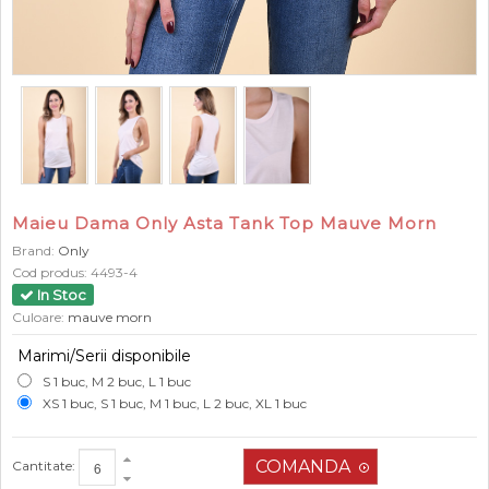
Maieu Dama Only Asta Tank Top Mauve Morn
Brand:
Only
Cod produs:
4493-4
In Stoc
Culoare:
mauve morn
Marimi/Serii disponibile
S 1 buc, M 2 buc, L 1 buc
XS 1 buc, S 1 buc, M 1 buc, L 2 buc, XL 1 buc
Cantitate: