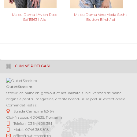
Maieu Dama I Avion Rose
Maieu Dama Vero Moda Sasha
Saf15163 I Alb
Button Birch/Ibi
CUM NE POTI GASI
OutletStock.ro
Stocuri de haine en-gros outlet actualizate zilnic. Vanzari de haine
originale pentru magazine, diferite brand-uri la preturi exceptionale.
Comandati astazi!
Strada Campina 62-64
Cluj-Napoca
,
400635
,
Romania
Telefon: 0364 409.381
Mobil: 0746.383.818
office@outletstock.ro