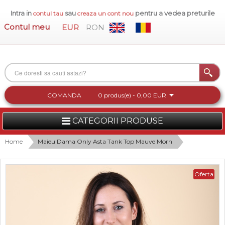
Intra in
sau
pentru a vedea preturile
contul tau
creaza un cont nou
Contul meu
EUR
RON
COMANDA
0 produs(e) - 0,00 EUR
CATEGORII PRODUSE
FEMEI
Home
Maieu Dama Only Asta Tank Top Mauve Morn
BARBATI
Oferta
INCALTAMINTE DAMA
ACCESORII DAMA
COLECTIA NOUA