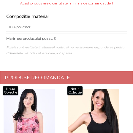
Acest produs are o cantitate minima de comandat de 1
Compozitie material:
100% poliester
Marimea produsului pozat:
S
Pozele sunt realizate in studioul nostru si nu ne asumam raspunderea pentru
diferentele mici de culoare care pot aparea.
PRODUSE RECOMANDATE
Noua
Noua
Colectie
Colectie