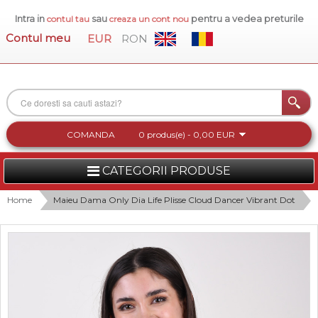
Intra in
sau
pentru a vedea preturile
contul tau
creaza un cont nou
Contul meu
EUR
RON
COMANDA
0 produs(e) - 0,00 EUR
CATEGORII PRODUSE
FEMEI
Home
Maieu Dama Only Dia Life Plisse Cloud Dancer Vibrant Dot
BARBATI
INCALTAMINTE DAMA
ACCESORII DAMA
COLECTIA NOUA