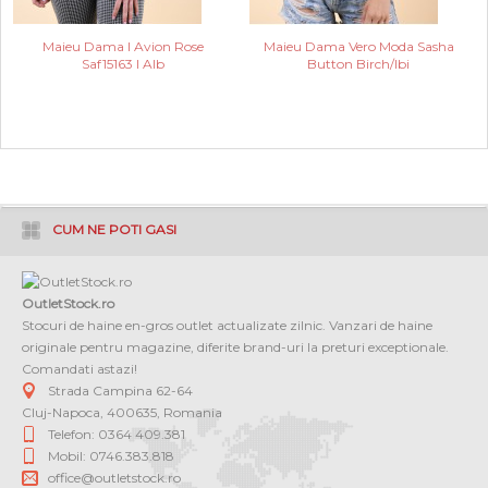
Maieu Dama I Avion Rose
Maieu Dama Vero Moda Sasha
Saf15163 I Alb
Button Birch/Ibi
CUM NE POTI GASI
OutletStock.ro
Stocuri de haine en-gros outlet actualizate zilnic. Vanzari de haine
originale pentru magazine, diferite brand-uri la preturi exceptionale.
Comandati astazi!
Strada Campina 62-64
Cluj-Napoca
,
400635
,
Romania
Telefon: 0364 409.381
Mobil: 0746.383.818
office@outletstock.ro