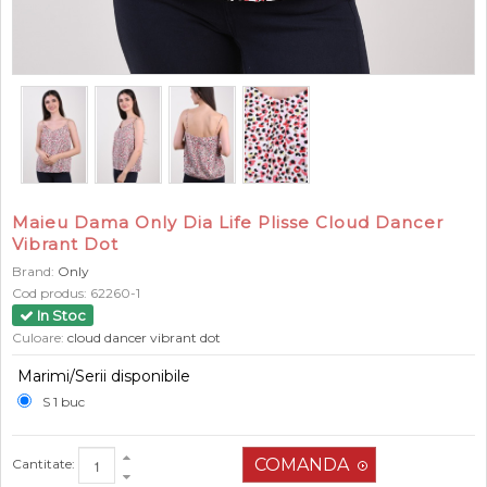
Maieu Dama Only Dia Life Plisse Cloud Dancer
Vibrant Dot
Brand:
Only
Cod produs:
62260-1
In Stoc
Culoare:
cloud dancer vibrant dot
Marimi/Serii disponibile
S 1 buc
Cantitate: