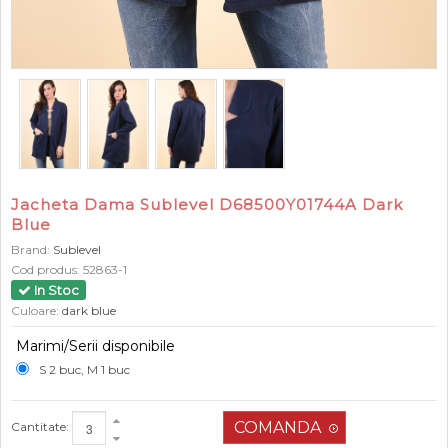
Jacheta Dama Sublevel D68500Y01744A Dark
Blue
Brand:
Sublevel
Cod produs:
52863-1
In Stoc
Culoare:
dark blue
Marimi/Serii disponibile
S 2 buc, M 1 buc
Cantitate: