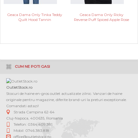
Geaca Dama Only Tinka Teddy
Geaca Dama Only Ricky
Quilt Hood Tannin
Reverse Puff Spiced Apple Rose
CUM NE POTI GASI
OutletStock.ro
Stocuri de haine en-gros outlet actualizate zilnic. Vanzari de haine
originale pentru magazine, diferite brand-uri la preturi exceptionale.
Comandati astazi!
Strada Campina 62-64
Cluj-Napoca
,
400635
,
Romania
Telefon: 0364 409.381
Mobil: 0746.383.818
office@outletstock.ro