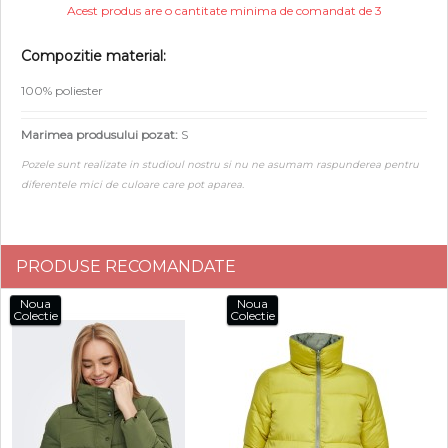
Acest produs are o cantitate minima de comandat de 3
Compozitie material:
100% poliester
Marimea produsului pozat:
S
Pozele sunt realizate in studioul nostru si nu ne asumam raspunderea pentru
diferentele mici de culoare care pot aparea.
PRODUSE RECOMANDATE
Noua
Noua
Colectie
Colectie