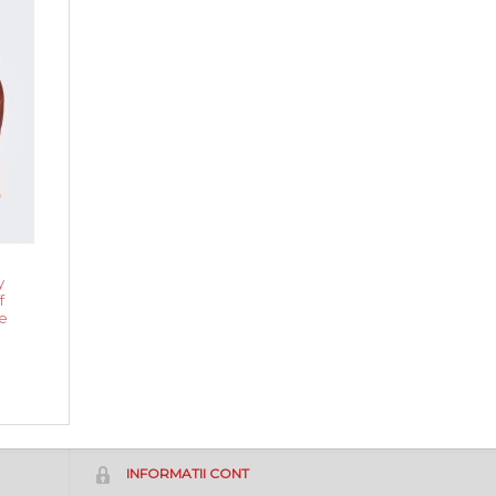
y
f
e
INFORMATII CONT