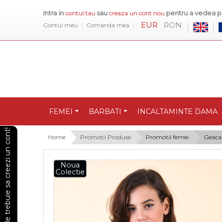
Intra in
sau
pentru a vedea pr
contul tau
creaza un cont nou
EUR
RON
Contul meu
Comanda mea
FEMEI
BARBATI
INCALTAMINTE DAMA
Pentru a vedea preturile trebuie sa creezi un cont!
Home
Promotii Produse
Promotii femei
Geaca
Noua
Colectie