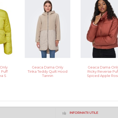
Only
Geaca Dama Only
Geaca Dama Onl
 Puff
Tinka Teddy Quilt Hood
Ricky Reverse Puf
ea S
Tannin
Spiced Apple Ros
INFORMATII UTILE