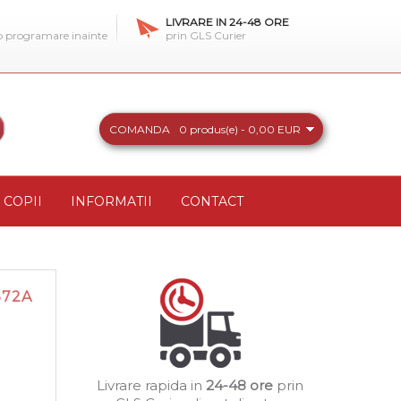
LIVRARE IN 24-48 ORE
 o programare inainte
prin GLS Curier
COMANDA
0 produs(e) - 0,00 EUR
COPII
INFORMATII
CONTACT
372A
Livrare rapida in
24-48 ore
prin