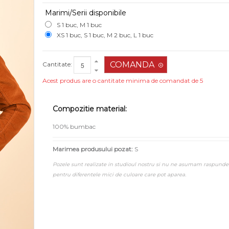
Marimi/Serii disponibile
S 1 buc, M 1 buc
XS 1 buc, S 1 buc, M 2 buc, L 1 buc
Cantitate:
Acest produs are o cantitate minima de comandat de 5
Compozitie material:
100% bumbac
Marimea produsului pozat:
S
Pozele sunt realizate in studioul nostru si nu ne asumam raspunde
pentru diferentele mici de culoare care pot aparea.