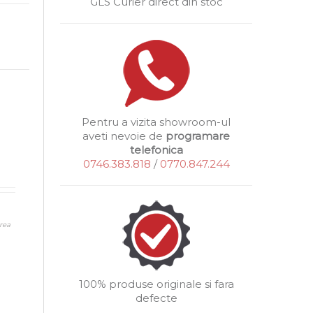
GLS Curier direct din stoc
Pentru a vizita showroom-ul
aveti nevoie de
programare
telefonica
0746.383.818
/
0770.847.244
rea
100% produse originale si fara
defecte