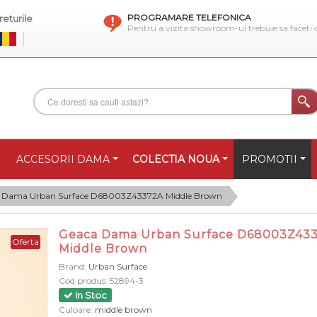
PROGRAMARE TELEFONICA
eturile
Pentru a vizita showroom-ul trebuie sa faceti
ACCESORII DAMA
COLECTIA NOUA
PROMOTII
 Dama Urban Surface D68003Z43372A Middle Brown
Geaca Dama Urban Surface D68003Z43
Oferta
Middle Brown
Brand:
Urban Surface
Cod produs:
52894-3
In Stoc
Culoare:
middle brown