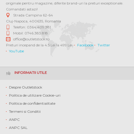
originale pentru magazine, diferite brand-uri la preturi exceptionale.
Comandati astazi!
Strada Campina 62-64
Cluj-Napoca
,
400635
,
Romania
Telefon: 0364 409.381
Mobil: 0746.383.818
office@outletstock.ro
Preturi incepand de la 4.5 Lei la 499 Lei.
Facebook
Twitter
YouTube
INFORMATII UTILE
Despre Outletstock
Politica de utilizare Cookie-uri
Politica de confidentialitate
Termeni si Conditii
ANPC
ANPC SAL