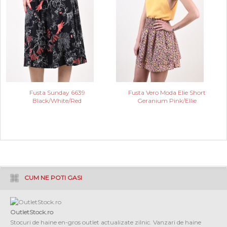
Fusta Sunday 6639
Fusta Vero Moda Elie Short
Black/White/Red
Geranium Pink/Ellie
CUM NE POTI GASI
OutletStock.ro
Stocuri de haine en-gros outlet actualizate zilnic. Vanzari de haine