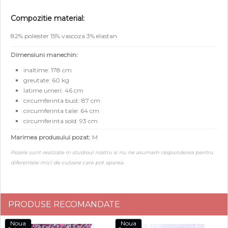
Compozitie material:
82% poliester 15% vascoza 3% elastan
Dimensiuni manechin:
inaltime: 178 cm
greutate: 60 kg
latime umeri: 46 cm
circumferinta bust: 87 cm
circumferinta talie: 64 cm
circumferinta sold: 93 cm
Marimea produsului pozat:
M
Pozele sunt realizate in studioul nostru si nu ne asumam raspunderea pentru
diferentele mici de culoare care pot aparea.
PRODUSE RECOMANDATE
Noua
Noua