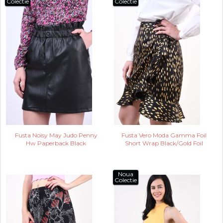
Colectie
Colectie
Fusta Noisy May Judo Penny
Fusta Vero Moda Gamma Foil
Hw Paperback Black
Short Wrap Black/Gold Foil
Noua
Colectie