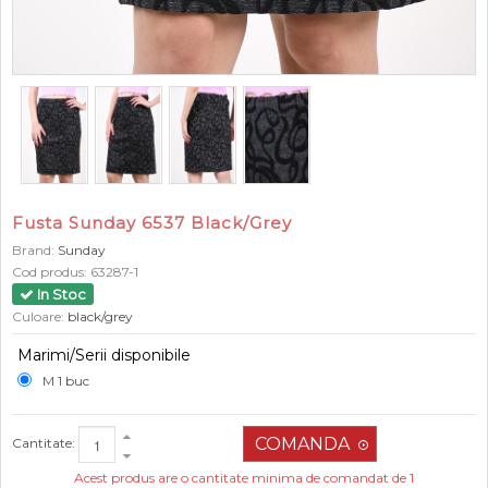
Fusta Sunday 6537 Black/Grey
Brand:
Sunday
Cod produs:
63287-1
In Stoc
Culoare:
black/grey
Marimi/Serii disponibile
M 1 buc
Cantitate:
Acest produs are o cantitate minima de comandat de 1