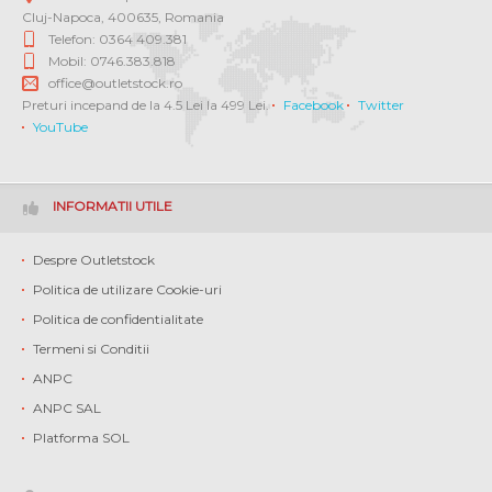
Cluj-Napoca
,
400635
,
Romania
Telefon: 0364 409.381
Mobil: 0746.383.818
office@outletstock.ro
Preturi incepand de la 4.5 Lei la 499 Lei.
Facebook
Twitter
YouTube
INFORMATII UTILE
Despre Outletstock
Politica de utilizare Cookie-uri
Politica de confidentialitate
Termeni si Conditii
ANPC
ANPC SAL
Platforma SOL