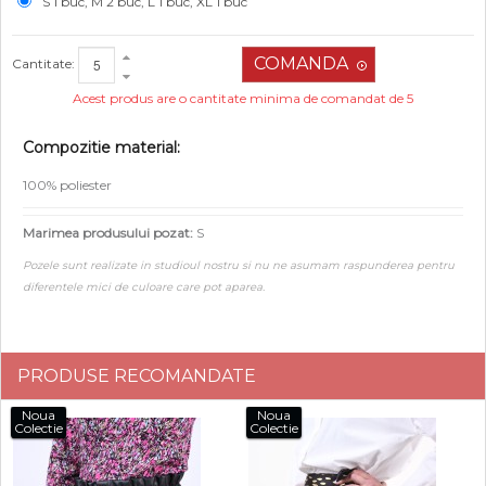
S 1 buc, M 2 buc, L 1 buc, XL 1 buc
Cantitate:
Acest produs are o cantitate minima de comandat de 5
Compozitie material:
100% poliester
Marimea produsului pozat:
S
Pozele sunt realizate in studioul nostru si nu ne asumam raspunderea pentru
diferentele mici de culoare care pot aparea.
PRODUSE RECOMANDATE
Noua
Noua
Colectie
Colectie