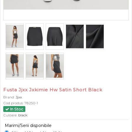
Fusta Jjxx Jxkimie Hw Satin Short Black
Brand:
Jjxx
Cod produs:
78250-1
In Stoc
Culoare:
black
Marimi/Serii disponibile