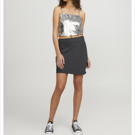
PROMOTII
COPII
INFORMATII
CONTACT