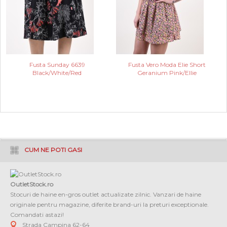
Fusta Sunday 6639
Fusta Vero Moda Elie Short
Black/White/Red
Geranium Pink/Ellie
CUM NE POTI GASI
OutletStock.ro
Stocuri de haine en-gros outlet actualizate zilnic. Vanzari de haine
originale pentru magazine, diferite brand-uri la preturi exceptionale.
Comandati astazi!
Strada Campina 62-64