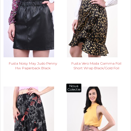
Fusta Noisy May Judo Penny
Fusta Vero Moda Gamma Foil
Hw Paperback Black
Short Wrap Black/Gold Foil
Noua
Colectie