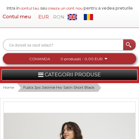
Intra in
sau
pentru a vedea preturile
contul tau
creaza un cont nou
Contul meu
EUR
RON
COMANDA
0 produs(e) - 0,00 EUR
CATEGORII PRODUSE
FEMEI
Home
Fusta Jjxx Jxkimie Hw Satin Short Black
BARBATI
INCALTAMINTE DAMA
ACCESORII DAMA
COLECTIA NOUA