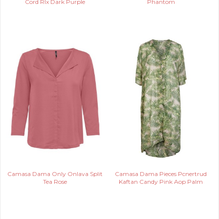
Cord Rlx Dark Purple
Phantom
Camasa Dama Only Onlava Split
Camasa Dama Pieces Pcnertrud
Tea Rose
Kaftan Candy Pink Aop Palm