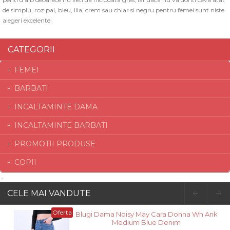
de simplu, roz pal, bleu, lila, crem sau chiar si negru pentru femei sunt niste
alegeri excelente.
CATEGORII
FEMEI
BARBATI
INCALTAMINTE DAMA
INCALTAMINTE BARBATI
PROMOTII PRODUSE
COPII
CELE MAI VANDUTE
Oferta
Blugi Dama Noisy May Cara Donna Wh Ank
Medium Blue Denim