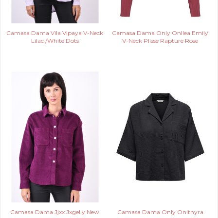
Camasa Dama Vila Vipaya V-Neck
Camasa Dama Only Onllea Emily
Lilac /White Dots
V-Neck Plisse Rapture Rose
Camasa Dama Jjxx Jxgelly New
Camasa Dama Only Onlthyra