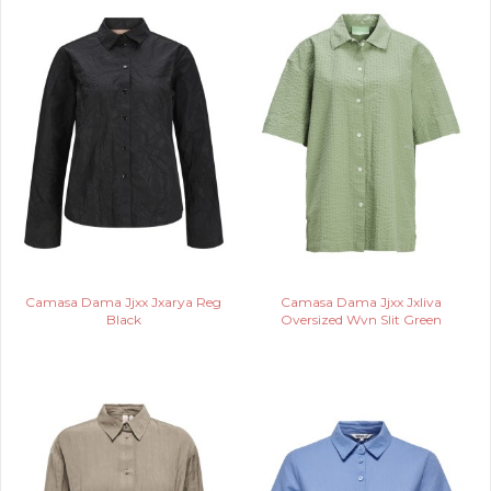
Camasa Dama Jjxx Jxarya Reg
Camasa Dama Jjxx Jxliva
Black
Oversized Wvn Slit Green