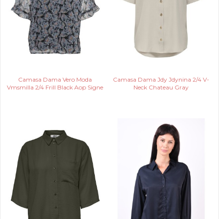
Camasa Dama Vero Moda
Camasa Dama Jdy Jdynina 2/4 V-
Vmsmilla 2/4 Frill Black Aop Signe
Neck Chateau Gray