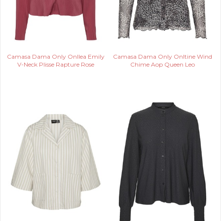
Camasa Dama Only Onllea Emily
Camasa Dama Only Onltine Wind
V-Neck Plisse Rapture Rose
Chime Aop Queen Leo