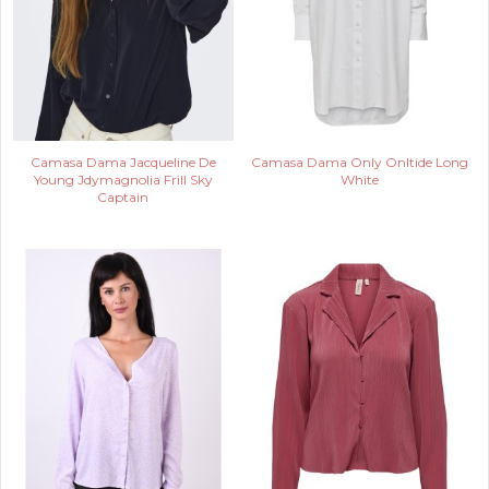
Camasa Dama Jacqueline De
Camasa Dama Only Onltide Long
Young Jdymagnolia Frill Sky
White
Captain