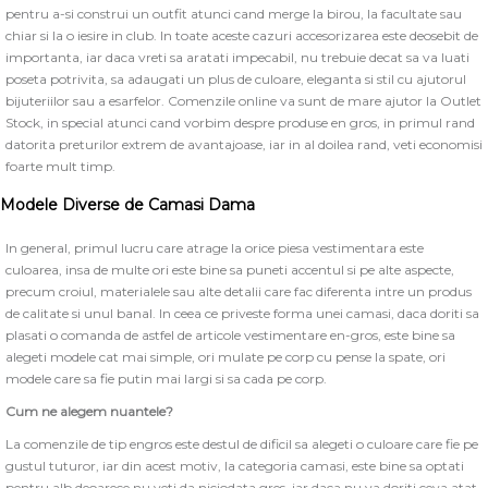
pentru a-si construi un outfit atunci cand merge la birou, la facultate sau
chiar si la o iesire in club. In toate aceste cazuri accesorizarea este deosebit de
importanta, iar daca vreti sa aratati impecabil, nu trebuie decat sa va luati
poseta potrivita, sa adaugati un plus de culoare, eleganta si stil cu ajutorul
bijuteriilor sau a esarfelor. Comenzile online va sunt de mare ajutor la Outlet
Stock, in special atunci cand vorbim despre produse en gros, in primul rand
datorita preturilor extrem de avantajoase, iar in al doilea rand, veti economisi
foarte mult timp.
Modele Diverse de Camasi Dama
In general, primul lucru care atrage la orice piesa vestimentara este
culoarea, insa de multe ori este bine sa puneti accentul si pe alte aspecte,
precum croiul, materialele sau alte detalii care fac diferenta intre un produs
de calitate si unul banal. In ceea ce priveste forma unei camasi, daca doriti sa
plasati o comanda de astfel de articole vestimentare en-gros, este bine sa
alegeti modele cat mai simple, ori mulate pe corp cu pense la spate, ori
modele care sa fie putin mai largi si sa cada pe corp.
Cum ne alegem nuantele?
La comenzile de tip engros este destul de dificil sa alegeti o culoare care fie pe
gustul tuturor, iar din acest motiv, la categoria camasi, este bine sa optati
pentru alb deoarece nu veti da niciodata gres, iar daca nu va doriti ceva atat