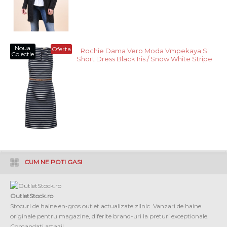
Noua
Oferta
Rochie Dama Vero Moda Vmpekaya Sl
Colectie
Short Dress Black Iris / Snow White Stripe
CUM NE POTI GASI
OutletStock.ro
Stocuri de haine en-gros outlet actualizate zilnic. Vanzari de haine
originale pentru magazine, diferite brand-uri la preturi exceptionale.
Comandati astazi!