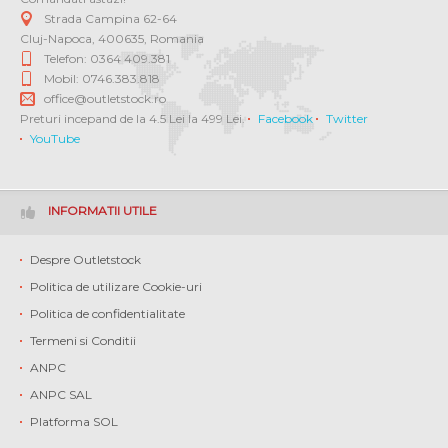
Strada Campina 62-64
Cluj-Napoca
,
400635
,
Romania
Telefon: 0364 409.381
Mobil: 0746.383.818
office@outletstock.ro
Preturi incepand de la 4.5 Lei la 499 Lei.
Facebook
Twitter
YouTube
INFORMATII UTILE
Despre Outletstock
Politica de utilizare Cookie-uri
Politica de confidentialitate
Termeni si Conditii
ANPC
ANPC SAL
Platforma SOL