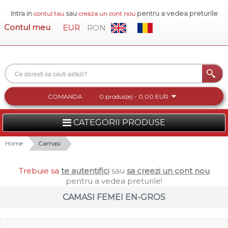
Intra in
sau
pentru a vedea preturile
contul tau
creaza un cont nou
Contul meu
EUR
RON
COMANDA
0 produs(e) - 0,00 EUR
CATEGORII PRODUSE
FEMEI
Home
Camasi
BARBATI
Trebuie sa
te autentifici
sau
sa creezi un cont nou
pentru a vedea preturile!
INCALTAMINTE DAMA
CAMASI FEMEI EN-GROS
ACCESORII DAMA
COLECTIA NOUA