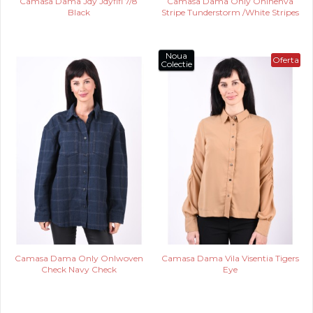
Camasa Dama Jdy Jdyfifi 7/8
Camasa Dama Only Onlnehva
Black
Stripe Tunderstorm /White Stripes
Noua
Oferta
Colectie
Camasa Dama Only Onlwoven
Camasa Dama Vila Visentia Tigers
Check Navy Check
Eye