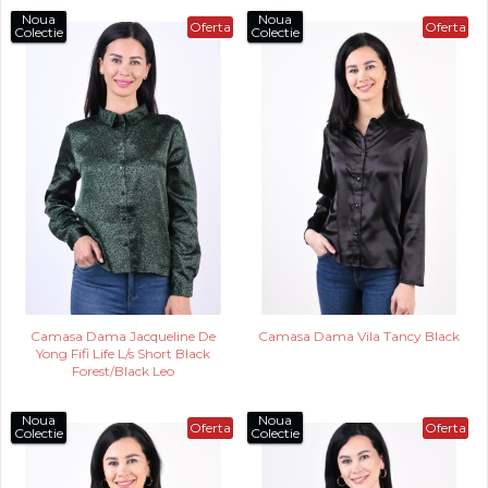
Noua
Noua
Oferta
Oferta
Colectie
Colectie
Camasa Dama Jacqueline De
Camasa Dama Vila Tancy Black
Yong Fifi Life L/s Short Black
Forest/Black Leo
Noua
Noua
Oferta
Oferta
Colectie
Colectie