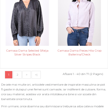
Camasa Dama Selected Slfatja
Camasa Dama Pieces Hila Crop
Silver Stripes Black
Ballerina/Check
Afisare 1 - 40 din 71 (2 Pagini)
1
2
>
>|
De cele mai multe ori, articolele vestimentare de inspiratie masculina ce pot
fi gasite in dulapul unei femei sunt camasile, iar indiferent de culoare, forma,
croi sau material, acestea vor arata intotdeauna bine si vor scoate din
banalitate orice tinuta.
Prin urmare, orice doamna sau domnisoara trebuie sa aiba cateva modele