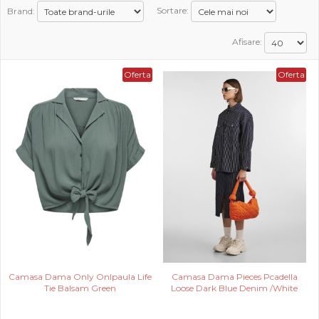
Brand:
Sortare:
PROMOTII
Afisare:
COPII
Oferta
Oferta
INFORMATII
CONTACT
Camasa Dama Only Onlpaula Life
Camasa Dama Pieces Pcadella
Tie Balsam Green
Loose Dark Blue Denim /White