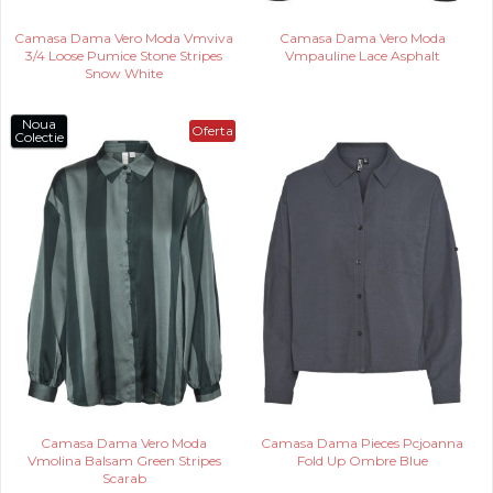
Camasa Dama Vero Moda Vmviva
Camasa Dama Vero Moda
3/4 Loose Pumice Stone Stripes
Vmpauline Lace Asphalt
Snow White
Noua
Oferta
Colectie
Camasa Dama Vero Moda
Camasa Dama Pieces Pcjoanna
Vmolina Balsam Green Stripes
Fold Up Ombre Blue
Scarab