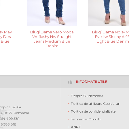
sy May
Blugi Dama Vero Moda
Blugi Dama Noisy 
ny Des
Vmflashy Nw Straight
Eve Lw Skinny Az19
 Blue
Jeans Medium Blue
Light Blue Deni
Denim
INFORMATII UTILE
Despre Outletstock
Politica de utilizare Cookie-uri
ampina 62-64
Politica de confidentialitate
400635
,
Romania
0364 409.381
Termeni si Conditii
46.383.818
ANPC