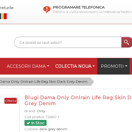
PROGRAMARE TELEFONICA
eturile
Pentru a vizita showroom-ul trebuie sa faceti
ACCESORII DAMA
COLECTIA NOUA
PROMOTII
 Dama Only Onlrain Life Reg Skin Dark Grey Denim
Blugi Dama Only Onlrain Life Reg Skin D
Oferta
Grey Denim
Brand:
Only
Cod produs:
72650-1
In Stoc
Culoare:
dark grey denim