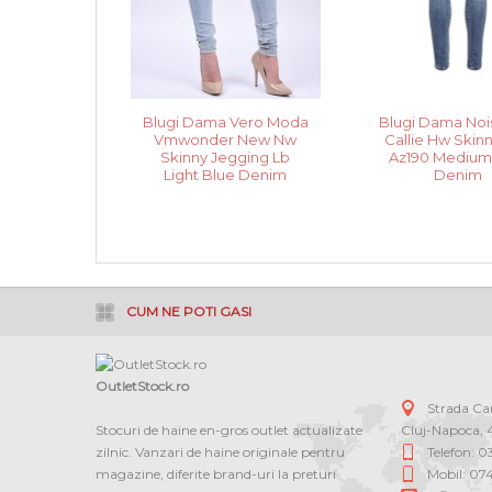
Blugi Dama Vero Moda
Blugi Dama Noi
Vmwonder New Nw
Callie Hw Skin
Skinny Jegging Lb
Az190 Medium
Light Blue Denim
Denim
CUM NE POTI GASI
OutletStock.ro
Strada C
Stocuri de haine en-gros outlet actualizate
Cluj-Napoca
,
zilnic. Vanzari de haine originale pentru
Telefon: 
magazine, diferite brand-uri la preturi
Mobil: 07