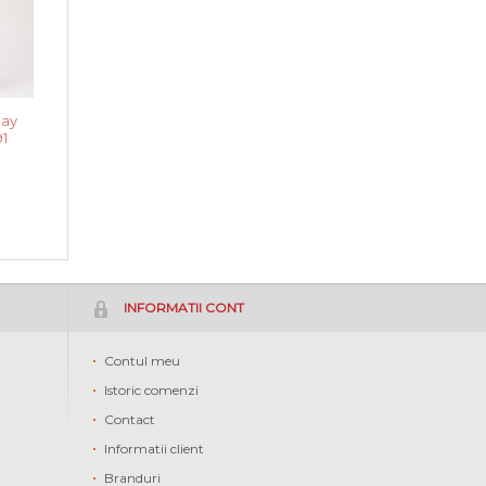
May
1
m
INFORMATII CONT
Contul meu
Istoric comenzi
Contact
Informatii client
Branduri