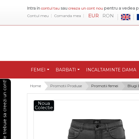
Intra in
sau
pentru a vedea pr
contul tau
creaza un cont nou
EUR
RON
Contul meu
Comanda mea
FEMEI
BARBATI
INCALTAMINTE DAMA
Pentru a vedea preturile trebuie sa creezi un cont!
Home
Promotii Produse
Promotii femei
Blugi
Noua
Colectie