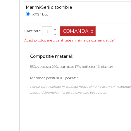
Marimi/Serii disponibile
XXS 1 buc
Cantitate:
Acest produs are o cantitate minima de comandat de 1
Compozitie material:
53% vascoza 29% bumbac 17% poliester 1% elastan
Marimea produsului pozat:
S
Pozele sunt realizate in studioul nostru si nu ne asumam raspunde
pentru diferentele mici de culoare care pot aparea.