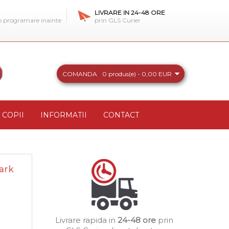
LIVRARE IN 24-48 ORE
 o programare inainte
prin GLS Curier
COMANDA
0 produs(e) - 0,00 EUR
COPII
INFORMATII
CONTACT
ark
Livrare rapida in
24-48 ore
prin