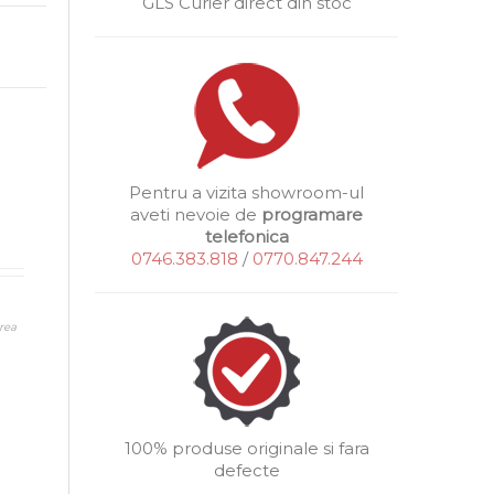
GLS Curier direct din stoc
Pentru a vizita showroom-ul
aveti nevoie de
programare
telefonica
0746.383.818
/
0770.847.244
rea
100% produse originale si fara
defecte