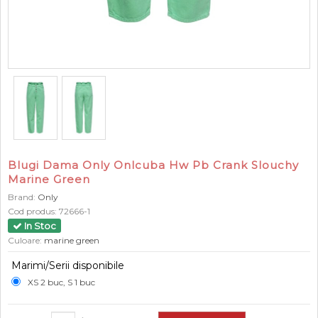
Blugi Dama Only Onlcuba Hw Pb Crank Slouchy
Marine Green
Brand:
Only
Cod produs:
72666-1
In Stoc
Culoare:
marine green
Marimi/Serii disponibile
XS 2 buc, S 1 buc