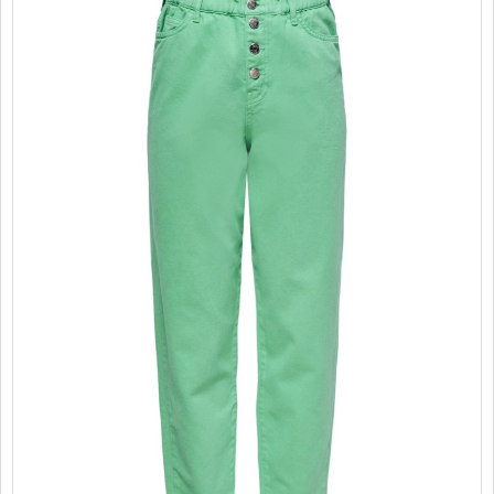
PROMOTII
COPII
INFORMATII
CONTACT