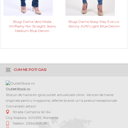
Blugi Dama Vero Moda
Blugi Dama Noisy May Eve Lw
Vmflashy Nw Straight Jeans
Skinny Az191 Light Blue Denim
Medium Blue Denim
CUM NE POTI GASI
OutletStock.ro
Stocuri de haine en-gros outlet actualizate zilnic. Vanzari de haine
originale pentru magazine, diferite brand-uri la preturi exceptionale.
Comandati astazi!
Strada Campina 62-64
Cluj-Napoca
,
400635
,
Romania
Telefon: 0364 409.381