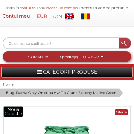
Intra in
sau
pentru a vedea preturile
contul tau
creaza un cont nou
Contul meu
EUR
RON
COMANDA
0 produs(e) - 0,00 EUR
CATEGORII PRODUSE
FEMEI
Home
Blugi Dama Only Onlcuba Hw Pb Crank Slouchy Marine Green
BARBATI
INCALTAMINTE DAMA
Noua
Oferta
Colectie
ACCESORII DAMA
COLECTIA NOUA