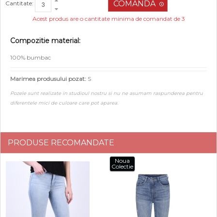
Cantitate:
Acest produs are o cantitate minima de comandat de 3
Compozitie material:
100% bumbac
Marimea produsului pozat:
S
Pozele sunt realizate in studioul nostru si nu ne asumam raspunderea pentru
diferentele mici de culoare care pot aparea.
PRODUSE RECOMANDATE
Noua
Colectie