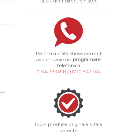
GLS Curier direct din stoc
Pentru a vizita showroom-ul
aveti nevoie de
programare
telefonica
0746.383.818
/
0770.847.244
rea
100% produse originale si fara
defecte