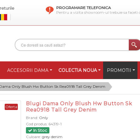
PROGRAMARE TELEFONICA
eturile
Pentru a vizita showroom-ul trebuie sa faceti
ACCESORII DAMA
COLECTIA NOUA
PROMOTII
 Dama Only Blush Hw Button Sk Rea0918 Tall Grey Denim
Blugi Dama Only Blush Hw Button Sk
Oferta
Rea0918 Tall Grey Denim
Brand:
Only
Cod produs:
64319-1
In Stoc
Culoare:
grey denim