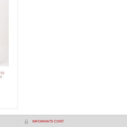
May
1
m
INFORMATII CONT