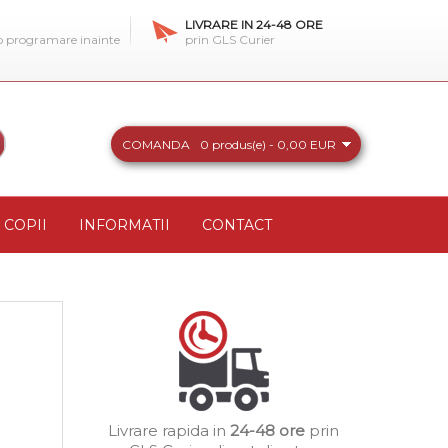
LIVRARE IN 24-48 ORE
 o programare inainte
prin GLS Curier
COMANDA
0 produs(e) - 0,00 EUR
COPII
INFORMATII
CONTACT
Livrare rapida in
24-48 ore
prin