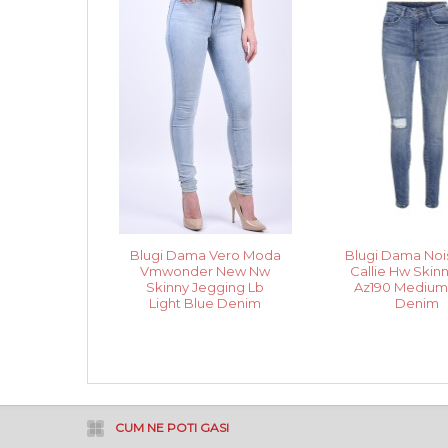
Blugi Dama Vero Moda
Blugi Dama Noi
Vmwonder New Nw
Callie Hw Skin
Skinny Jegging Lb
Az190 Medium
Light Blue Denim
Denim
CUM NE POTI GASI