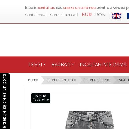
Intra in
sau
pentru a vedea pr
contul tau
creaza un cont nou
EUR
RON
Contul meu
Comanda mea
FEMEI
BARBATI
INCALTAMINTE DAMA
Pentru a vedea preturile trebuie sa creezi un cont!
Home
Promotii Produse
Promotii femei
Blugi
Noua
Colectie