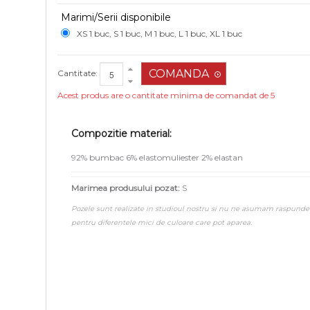
Marimi/Serii disponibile
XS 1 buc, S 1 buc, M 1 buc, L 1 buc, XL 1 buc
Cantitate:
Acest produs are o cantitate minima de comandat de 5
Compozitie material:
92% bumbac 6% elastomuliester 2% elastan
Marimea produsului pozat:
S
Pozele sunt realizate in studioul nostru si nu ne asumam raspunde
pentru diferentele mici de culoare care pot aparea.