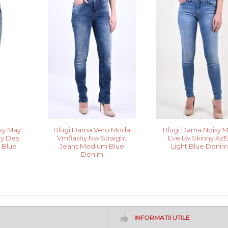
sy May
Blugi Dama Vero Moda
Blugi Dama Noisy 
ny Des
Vmflashy Nw Straight
Eve Lw Skinny Az19
 Blue
Jeans Medium Blue
Light Blue Deni
Denim
INFORMATII UTILE