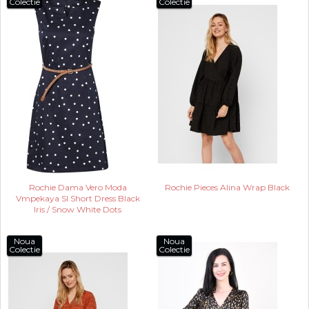
Colectie
Colectie
Rochie Dama Vero Moda
Rochie Pieces Alina Wrap Black
Vmpekaya Sl Short Dress Black
Iris / Snow White Dots
Noua
Noua
Colectie
Colectie