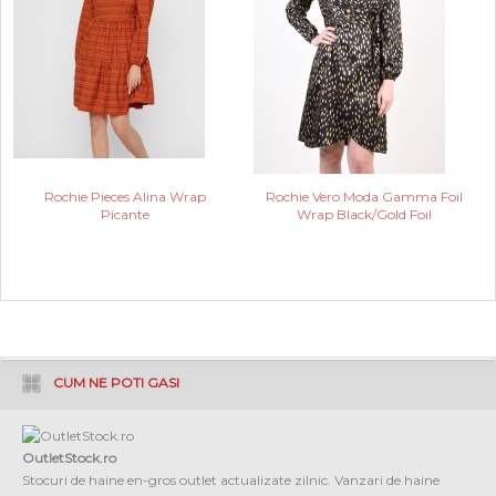
Rochie Pieces Alina Wrap
Rochie Vero Moda Gamma Foil
Picante
Wrap Black/Gold Foil
CUM NE POTI GASI
OutletStock.ro
Stocuri de haine en-gros outlet actualizate zilnic. Vanzari de haine