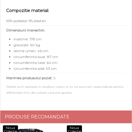
Compozitie material:
95% poliester 5% elastan
Dimensiuni manechin:
inaltime: 178 cm
greutate: 60 kg
latime umeri: 46 cm
circumferinta bust: 87 cm
circumferinta talie: 64 cm
circumferinta sold: 93 cm
Marimea produsului pozat:
S
Pozele sunt realizate in studioul nostru si nu ne asumam raspunderea pentru
diferentele mici de culoare care pot aparea.
PRODUSE RECOMANDATE
Noua
Noua
Colectie
Colectie