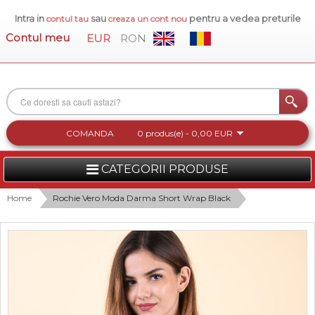
Intra in
sau
pentru a vedea preturile
contul tau
creaza un cont nou
Contul meu
EUR
RON
COMANDA
0 produs(e) - 0,00 EUR
CATEGORII PRODUSE
FEMEI
Home
Rochie Vero Moda Darma Short Wrap Black
BARBATI
INCALTAMINTE DAMA
ACCESORII DAMA
COLECTIA NOUA