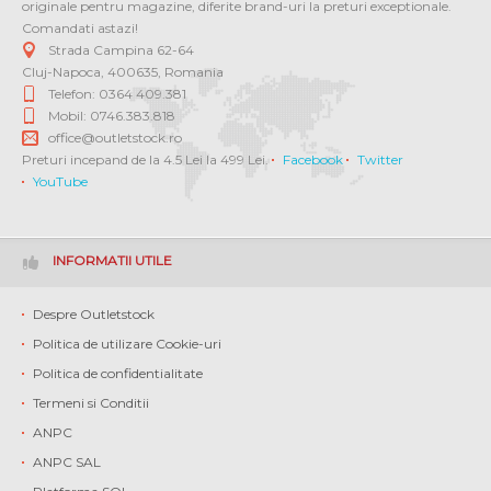
originale pentru magazine, diferite brand-uri la preturi exceptionale.
Comandati astazi!
Strada Campina 62-64
Cluj-Napoca
,
400635
,
Romania
Telefon: 0364 409.381
Mobil: 0746.383.818
office@outletstock.ro
Preturi incepand de la 4.5 Lei la 499 Lei.
Facebook
Twitter
YouTube
INFORMATII UTILE
Despre Outletstock
Politica de utilizare Cookie-uri
Politica de confidentialitate
Termeni si Conditii
ANPC
ANPC SAL