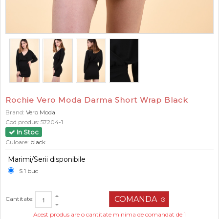
Rochie Vero Moda Darma Short Wrap Black
Brand:
Vero Moda
Cod produs:
57204-1
In Stoc
Culoare:
black
Marimi/Serii disponibile
S 1 buc
Cantitate:
Acest produs are o cantitate minima de comandat de 1