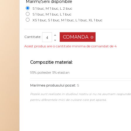
Marimi/Serii disponibile
S 1 buc, M 1 buc, L 2 buc
S 1 buc, M 1 buc, L 1 buc
XS 1 buc, S 1 buc, M 1 buc, L 1 buc, XL 1 buc
Cantitate:
Acest produs are o cantitate minima de comandat de 4
Compozitie material:
95% poliester 5% elastan
Marimea produsului pozat:
S
Pozele sunt realizate in studioul nostru si nu ne asumam raspunde
pentru diferentele mici de culoare care pot aparea.