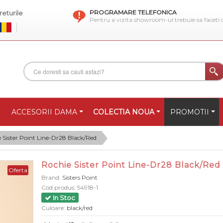
PROGRAMARE TELEFONICA
eturile
Pentru a vizita showroom-ul trebuie sa faceti
ACCESORII DAMA
COLECTIA NOUA
PROMOTII
 Sister Point Line-Dr28 Black/Red
Rochie Sister Point Line-Dr28 Black/Red
Oferta
Brand:
Sisters Point
Cod produs:
54918-1
In Stoc
Culoare:
black/red