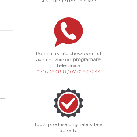
GLS Curier direct din stoc
Pentru a vizita showroom-ul
aveti nevoie de
programare
telefonica
0746.383.818
/
0770.847.244
rea
100% produse originale si fara
defecte