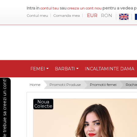
Intra in
sau
pentru a vedea pr
contul tau
creaza un cont nou
EUR
RON
Contul meu
Comanda mea
FEMEI
BARBATI
INCALTAMINTE DAMA
Pentru a vedea preturile trebuie sa creezi un cont!
Home
Promotii Produse
Promotii femei
Rochie
Noua
Colectie