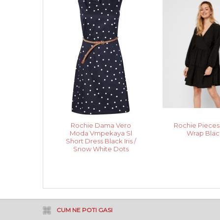
Rochie Dama Vero
Rochie Pieces 
Moda Vmpekaya Sl
Wrap Blac
Short Dress Black Iris /
Snow White Dots
CUM NE POTI GASI