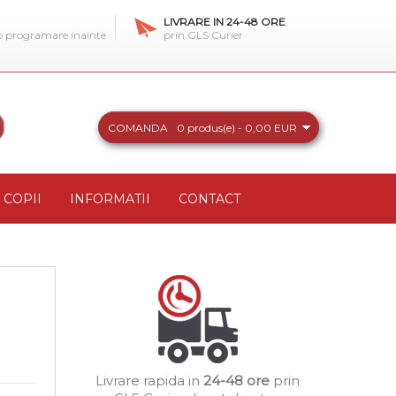
LIVRARE IN 24-48 ORE
 o programare inainte
prin GLS Curier
COMANDA
0 produs(e) - 0,00 EUR
COPII
INFORMATII
CONTACT
Livrare rapida in
24-48 ore
prin