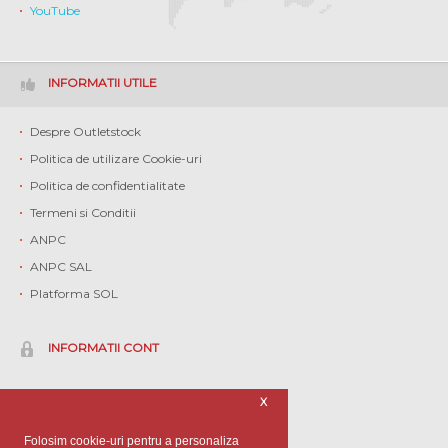
YouTube
INFORMATII UTILE
Despre Outletstock
Politica de utilizare Cookie-uri
Politica de confidentialitate
Termeni si Conditii
ANPC
ANPC SAL
Platforma SOL
INFORMATII CONT
Contul meu
X
Istoric comenzi
Folosim cookie-uri pentru a personaliza