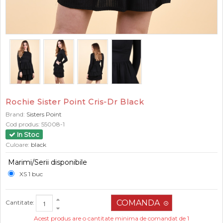
Rochie Sister Point Cris-Dr Black
Brand:
Sisters Point
Cod produs:
55008-1
In Stoc
Culoare:
black
Marimi/Serii disponibile
XS 1 buc
Cantitate:
Acest produs are o cantitate minima de comandat de 1