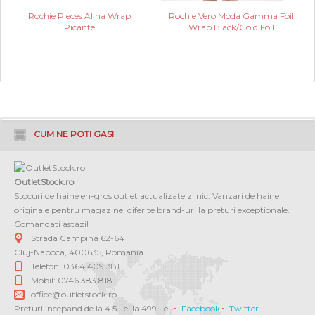
Rochie Pieces Alina Wrap
Rochie Vero Moda Gamma Foil
Picante
Wrap Black/Gold Foil
CUM NE POTI GASI
OutletStock.ro
Stocuri de haine en-gros outlet actualizate zilnic. Vanzari de haine
originale pentru magazine, diferite brand-uri la preturi exceptionale.
Comandati astazi!
Strada Campina 62-64
Cluj-Napoca
,
400635
,
Romania
Telefon: 0364 409.381
Mobil: 0746.383.818
office@outletstock.ro
Preturi incepand de la 4.5 Lei la 499 Lei.
Facebook
Twitter