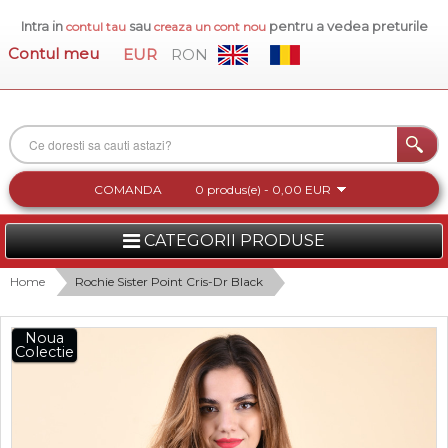
Intra in
sau
pentru a vedea preturile
contul tau
creaza un cont nou
Contul meu
EUR
RON
COMANDA
0 produs(e) - 0,00 EUR
CATEGORII PRODUSE
FEMEI
Home
Rochie Sister Point Cris-Dr Black
BARBATI
Noua
Colectie
INCALTAMINTE DAMA
ACCESORII DAMA
COLECTIA NOUA