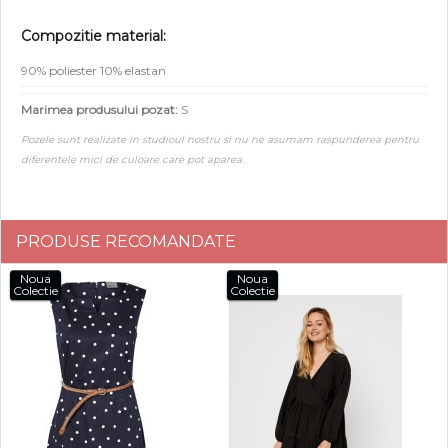
Compozitie material:
90% poliester 10% elastan
Marimea produsului pozat:
S
Pozele sunt realizate in studioul nostru si nu ne asumam raspunderea pentru
diferentele mici de culoare care pot aparea.
PRODUSE RECOMANDATE
Noua
Noua
Colectie
Colectie