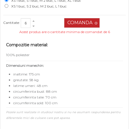
XS 1 buc, S 1 buc, M 2 buc, L 1 buc, XL 1 buc
XS 1 buc, S 2 buc, M 2 buc, L 1 buc
Cantitate:
Acest produs are o cantitate minima de comandat de 6
Compozitie material:
100% poliester
Dimensiuni manechin:
inaltime: 175 cm
greutate: 58 kg
latime umeri: 48 cm
circumferinta bust: 88 cm
circumferinta talie: 70 cm
circumferinta sold: 100 cm
Pozele sunt realizate in studioul nostru si nu ne asumam raspunderea pentru
diferentele mici de culoare care pot aparea.