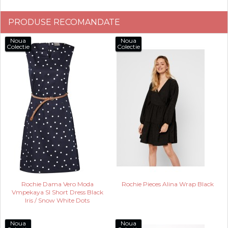
PRODUSE RECOMANDATE
Noua
Noua
Colectie
Colectie
Rochie Dama Vero Moda
Rochie Pieces Alina Wrap Black
Vmpekaya Sl Short Dress Black
Iris / Snow White Dots
Noua
Noua