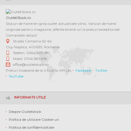
OutletStock.ro
Stocuri de haine en-gros outlet actualizate zilnic. Vanzari de haine
originale pentru magazine, diferite brand-uri la preturi exceptionale.
Comandati astazi!
Strada Campina 62-64
Cluj-Napoca
,
400635
,
Romania
Telefon: 0364 409.381
Mobil: 0746.383.818
office@outletstock.ro
Preturi incepand de la 4.5 Lei la 499 Lei.
Facebook
Twitter
YouTube
INFORMATII UTILE
Despre Outletstock
Politica de utilizare Cookie-uri
Politica de confidentialitate