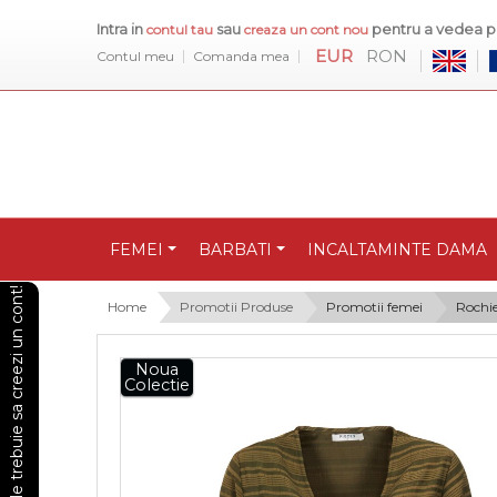
Intra in
sau
pentru a vedea pr
contul tau
creaza un cont nou
EUR
RON
Contul meu
Comanda mea
FEMEI
BARBATI
INCALTAMINTE DAMA
Pentru a vedea preturile trebuie sa creezi un cont!
Home
Promotii Produse
Promotii femei
Rochie
Noua
Colectie