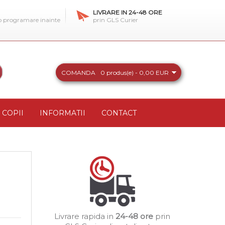
LIVRARE IN 24-48 ORE
 o programare inainte
prin GLS Curier
COMANDA
0 produs(e) - 0,00 EUR
COPII
INFORMATII
CONTACT
Livrare rapida in
24-48 ore
prin