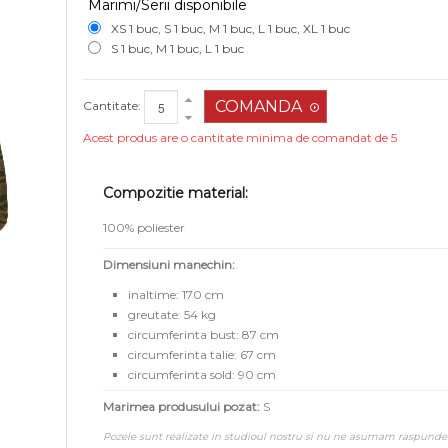
Marimi/Serii disponibile
XS 1 buc, S 1 buc, M 1 buc, L 1 buc, XL 1 buc
S 1 buc, M 1 buc, L 1 buc
Cantitate:
Acest produs are o cantitate minima de comandat de 5
Compozitie material:
100% poliester
Dimensiuni manechin:
inaltime: 170 cm
greutate: 54 kg
circumferinta bust: 87 cm
circumferinta talie: 67 cm
circumferinta sold: 90 cm
Marimea produsului pozat:
S
Pozele sunt realizate in studioul nostru si nu ne asumam raspunde