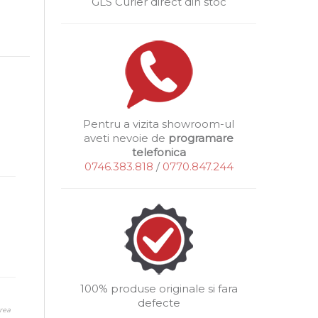
GLS Curier direct din stoc
Pentru a vizita showroom-ul
aveti nevoie de
programare
telefonica
0746.383.818
/
0770.847.244
100% produse originale si fara
defecte
rea