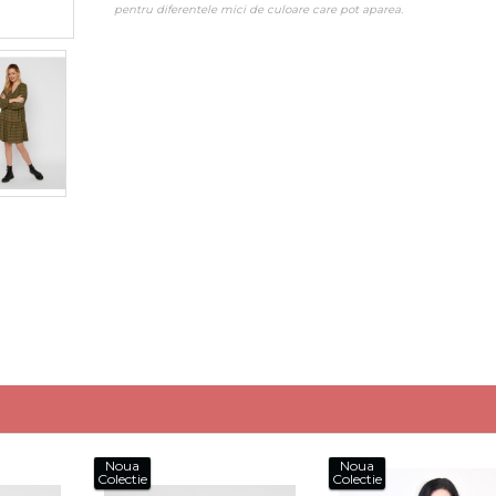
pentru diferentele mici de culoare care pot aparea.
Noua
Noua
Colectie
Colectie