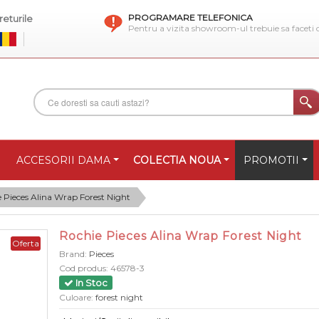
PROGRAMARE TELEFONICA
eturile
Pentru a vizita showroom-ul trebuie sa faceti
ACCESORII DAMA
COLECTIA NOUA
PROMOTII
 Pieces Alina Wrap Forest Night
Rochie Pieces Alina Wrap Forest Night
Oferta
Brand:
Pieces
Cod produs:
46578-3
In Stoc
Culoare:
forest night