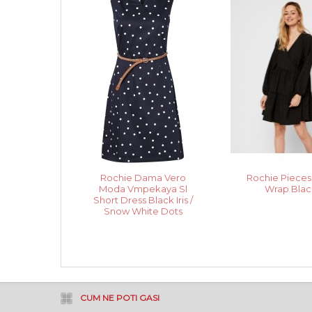
Rochie Dama Vero
Rochie Pieces 
Moda Vmpekaya Sl
Wrap Blac
Short Dress Black Iris /
Snow White Dots
CUM NE POTI GASI