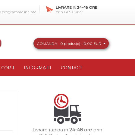
LIVRARE IN 24-48 ORE
 o programare inainte
prin GLS Curier
COMANDA
0 produs(e) - 0,00 EUR
COPII
INFORMATII
CONTACT
Livrare rapida in
24-48 ore
prin