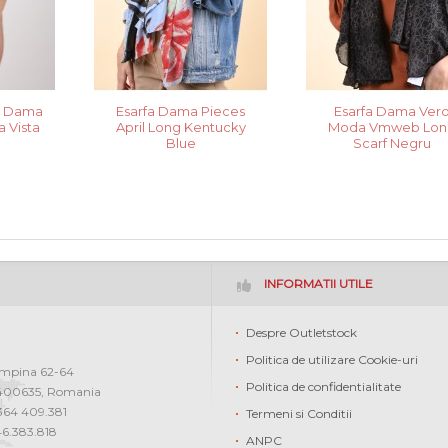
e Dama
Esarfa Dama Pieces
Esarfa Dama Ver
a Vista
April Long Kentucky
Moda Vmweb Lon
Blue
Scarf Negru
INFORMATII UTILE
Despre Outletstock
Politica de utilizare Cookie-uri
ampina 62-64
Politica de confidentialitate
400635
,
Romania
0364 409.381
Termeni si Conditii
46.383.818
ANPC