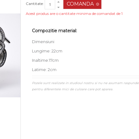
Cantitate:
Acest produs are o cantitate minima de comandat de 1
Compozitie material:
Dimensiuni
Lungime: 22cm
Inaltime:17cm
Latime: 2cm
Pozele sunt realizate in studioul nostru si nu ne asumam raspunde
pentru diferentele mici de culoare care pot aparea.