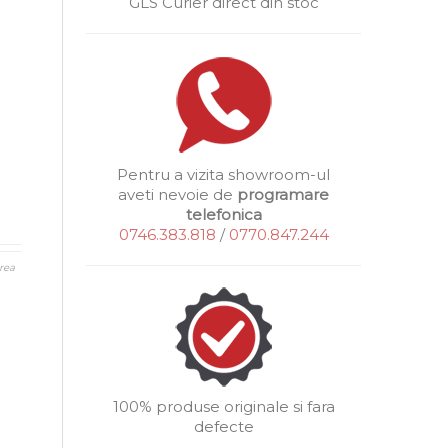
GLS Curier direct din stoc
Pentru a vizita showroom-ul
aveti nevoie de
programare
telefonica
0746.383.818
/
0770.847.244
rea
100% produse originale si fara
defecte