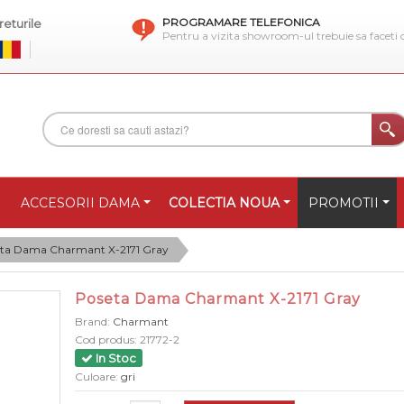
PROGRAMARE TELEFONICA
eturile
Pentru a vizita showroom-ul trebuie sa faceti
ACCESORII DAMA
COLECTIA NOUA
PROMOTII
ta Dama Charmant X-2171 Gray
Poseta Dama Charmant X-2171 Gray
Brand:
Charmant
Cod produs:
21772-2
In Stoc
Culoare:
gri