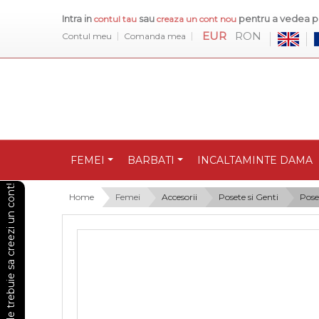
Intra in
sau
pentru a vedea pr
contul tau
creaza un cont nou
EUR
RON
Contul meu
Comanda mea
FEMEI
BARBATI
INCALTAMINTE DAMA
Pentru a vedea preturile trebuie sa creezi un cont!
Home
Femei
Accesorii
Posete si Genti
Pose