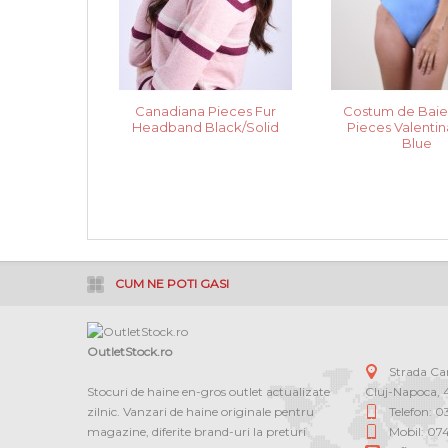
Canadiana Pieces Fur
Costum de Bai
Headband Black/Solid
Pieces Valentin
Blue
CUM NE POTI GASI
OutletStock.ro
Strada C
Stocuri de haine en-gros outlet actualizate
Cluj-Napoca
,
zilnic. Vanzari de haine originale pentru
Telefon: 
magazine, diferite brand-uri la preturi
Mobil: 07