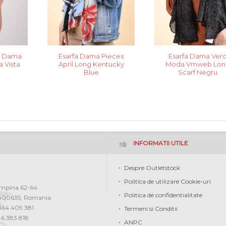
e Dama
Esarfa Dama Pieces
Esarfa Dama Ver
a Vista
April Long Kentucky
Moda Vmweb Lon
Blue
Scarf Negru
INFORMATII UTILE
Despre Outletstock
Politica de utilizare Cookie-uri
ampina 62-64
Politica de confidentialitate
400635
,
Romania
0364 409.381
Termeni si Conditii
46.383.818
ANPC