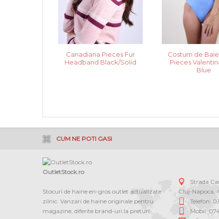
Canadiana Pieces Fur
Costum de Bai
Headband Black/Solid
Pieces Valentin
Blue
CUM NE POTI GASI
OutletStock.ro
Strada C
Stocuri de haine en-gros outlet actualizate
Cluj-Napoca
,
zilnic. Vanzari de haine originale pentru
Telefon: 
magazine, diferite brand-uri la preturi
Mobil: 07