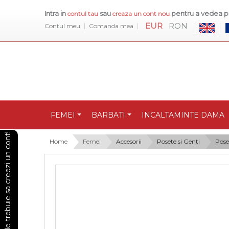
Intra in
sau
pentru a vedea pr
contul tau
creaza un cont nou
EUR
RON
Contul meu
Comanda mea
FEMEI
BARBATI
INCALTAMINTE DAMA
Pentru a vedea preturile trebuie sa creezi un cont!
Home
Femei
Accesorii
Posete si Genti
Pose