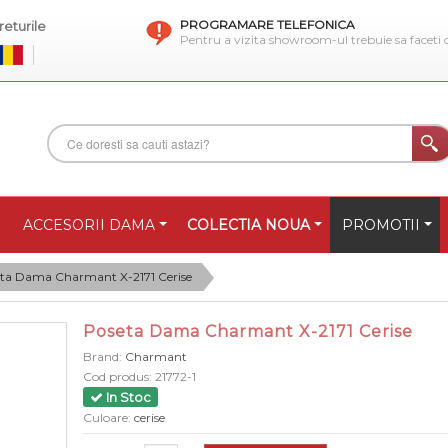
PROGRAMARE TELEFONICA
eturile
Pentru a vizita showroom-ul trebuie sa faceti
ACCESORII DAMA
COLECTIA NOUA
PROMOTII
ta Dama Charmant X-2171 Cerise
Poseta Dama Charmant X-2171 Cerise
Brand:
Charmant
Cod produs:
21772-1
In Stoc
Culoare:
cerise