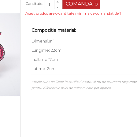
Cantitate:
Acest produs are o cantitate minima de comandat de 1
Compozitie material:
Dimensiuni
Lungime: 22cm
Inaltime:17cm
Latime: 2cm
Pozele sunt realizate in studioul nostru si nu ne asumam raspunde
pentru diferentele mici de culoare care pot aparea.