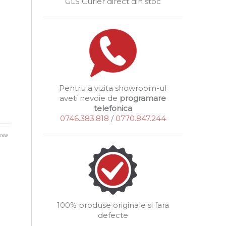
GLS Curier direct din stoc
Pentru a vizita showroom-ul
aveti nevoie de
programare
telefonica
0746.383.818
/
0770.847.244
rea
100% produse originale si fara
defecte