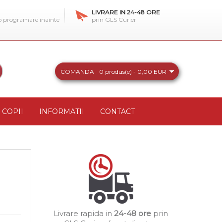
LIVRARE IN 24-48 ORE
 o programare inainte
prin GLS Curier
COMANDA
0 produs(e) - 0,00 EUR
COPII
INFORMATII
CONTACT
Livrare rapida in
24-48 ore
prin