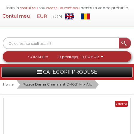
Intra in
sau
pentru a vedea preturile
contul tau
creaza un cont nou
Contul meu
EUR
RON
COMANDA
0 produs(e) - 0,00 EUR
CATEGORII PRODUSE
FEMEI
Home
Poseta Dama Charmant D-f081 Mix Alb
BARBATI
Oferta
INCALTAMINTE DAMA
ACCESORII DAMA
COLECTIA NOUA