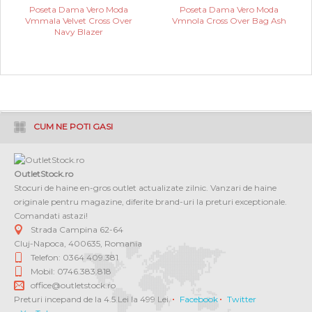
Poseta Dama Vero Moda
Poseta Dama Vero Moda
Vmmala Velvet Cross Over
Vmnola Cross Over Bag Ash
Navy Blazer
CUM NE POTI GASI
OutletStock.ro
Stocuri de haine en-gros outlet actualizate zilnic. Vanzari de haine
originale pentru magazine, diferite brand-uri la preturi exceptionale.
Comandati astazi!
Strada Campina 62-64
Cluj-Napoca
,
400635
,
Romania
Telefon: 0364 409.381
Mobil: 0746.383.818
office@outletstock.ro
Preturi incepand de la 4.5 Lei la 499 Lei.
Facebook
Twitter