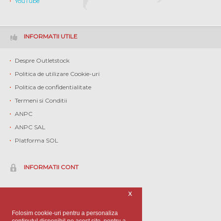
YouTube
INFORMATII UTILE
Despre Outletstock
Politica de utilizare Cookie-uri
Politica de confidentialitate
Termeni si Conditii
ANPC
ANPC SAL
Platforma SOL
INFORMATII CONT
Contul meu
X
Istoric comenzi
Folosim cookie-uri pentru a personaliza
Contact
conținutul disponibil pe acest site, pentru a