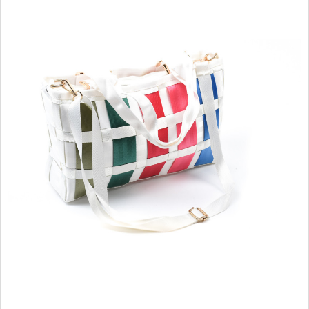
PROMOTII
COPII
INFORMATII
CONTACT