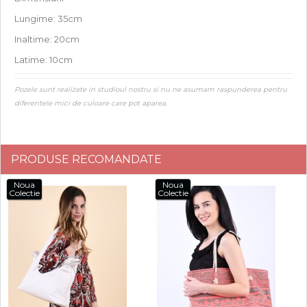
Lungime: 35cm
Inaltime: 20cm
Latime: 10cm
Pozele sunt realizate in studioul nostru si nu ne asumam raspunderea pentru
diferentele mici de culoare care pot aparea.
PRODUSE RECOMANDATE
Noua
Noua
Colectie
Colectie