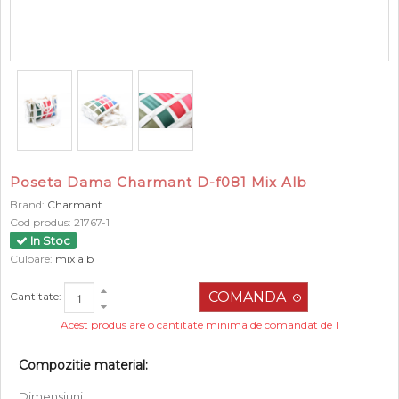
Poseta Dama Charmant D-f081 Mix Alb
Brand:
Charmant
Cod produs:
21767-1
In Stoc
Culoare:
mix alb
Cantitate:
Acest produs are o cantitate minima de comandat de 1
Compozitie material:
Dimensiuni