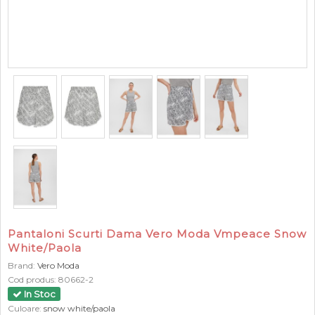
Pantaloni Scurti Dama Vero Moda Vmpeace Snow
White/Paola
Brand:
Vero Moda
Cod produs:
80662-2
In Stoc
Culoare:
snow white/paola