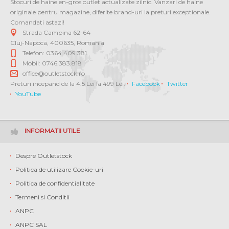
Stocuri de haine en-gros outlet actualizate zilnic. Vanzari de haine
originale pentru magazine, diferite brand-uri la preturi exceptionale.
Comandati astazi!
Strada Campina 62-64
Cluj-Napoca
,
400635
,
Romania
Telefon: 0364 409.381
Mobil: 0746.383.818
office@outletstock.ro
Preturi incepand de la 4.5 Lei la 499 Lei.
Facebook
Twitter
YouTube
INFORMATII UTILE
Despre Outletstock
Politica de utilizare Cookie-uri
Politica de confidentialitate
Termeni si Conditii
ANPC
ANPC SAL