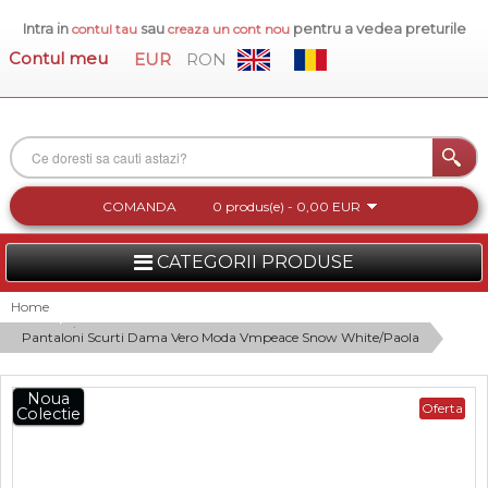
Intra in
sau
pentru a vedea preturile
contul tau
creaza un cont nou
Contul meu
EUR
RON
COMANDA
0 produs(e) - 0,00 EUR
CATEGORII PRODUSE
FEMEI
Home
Pantaloni Scurti Dama Vero Moda Vmpeace Snow White/Paola
BARBATI
INCALTAMINTE DAMA
Noua
Oferta
Colectie
ACCESORII DAMA
COLECTIA NOUA