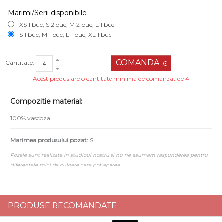
Marimi/Serii disponibile
XS 1 buc, S 2 buc, M 2 buc, L 1 buc
S 1 buc, M 1 buc, L 1 buc, XL 1 buc
Cantitate:
Acest produs are o cantitate minima de comandat de 4
Compozitie material:
100% vascoza
Marimea produsului pozat:
S
Pozele sunt realizate in studioul nostru si nu ne asumam raspunderea pentru
diferentele mici de culoare care pot aparea.
PRODUSE RECOMANDATE