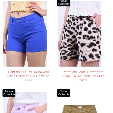
Noua
Colectie
Pantaloni Scurti Dama Vero
Pantaloni Scurti Dama Vero
Moda Hotseven Nw Dazzling
Moda Ella Hw Short Dew/Ella
Blue
Macar
Noua
Noua
Colectie
Colectie