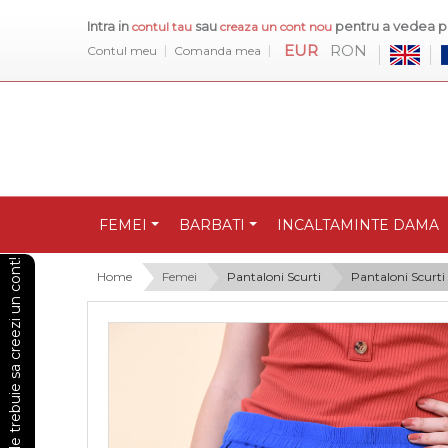
Intra in
sau
pentru a vedea pr
contul tau
creaza un cont nou
EUR
RON
Contul meu
Comanda mea
FEMEI
BARBATI
INCALTAMINTE DAMA
Pentru a vedea preturile trebuie sa creezi un cont!
Home
Femei
Pantaloni Scurti
Pantaloni Scurt