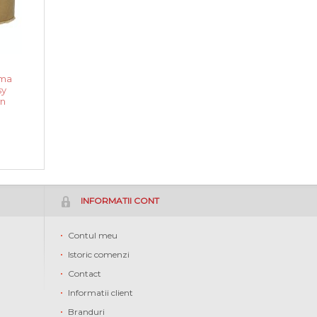
ama
sy
n
INFORMATII CONT
Contul meu
Istoric comenzi
Contact
Informatii client
Branduri