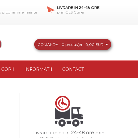
LIVRARE IN 24-48 ORE
 o programare inainte
prin GLS Curier
COMANDA
0 produs(e) - 0,00 EUR
COPII
INFORMATII
CONTACT
Livrare rapida in
24-48 ore
prin