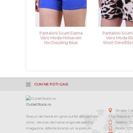
Pantaloni Scurti Dama
Pantaloni Scur
Vero Moda Hotseven
Vero Moda El
Nw Dazzling Blue
Short Dew/Ella
CUM NE POTI GASI
OutletStock.ro
Strada C
Stocuri de haine en-gros outlet actualizate
Cluj-Napoca
,
zilnic. Vanzari de haine originale pentru
Telefon: 
magazine, diferite brand-uri la preturi
Mobil: 07