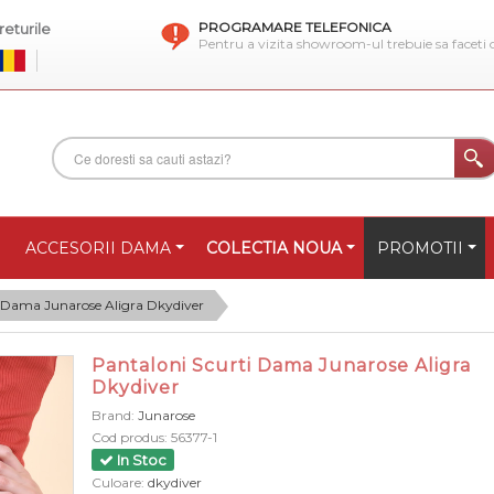
PROGRAMARE TELEFONICA
eturile
Pentru a vizita showroom-ul trebuie sa faceti
ACCESORII DAMA
COLECTIA NOUA
PROMOTII
i Dama Junarose Aligra Dkydiver
Pantaloni Scurti Dama Junarose Aligra
Dkydiver
Brand:
Junarose
Cod produs:
56377-1
In Stoc
Culoare:
dkydiver