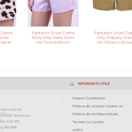
ti Dama
Pantaloni Scurti Dama
Pantaloni Scurti D
la Hw
Noisy May Maria Short
Only Onlpacy-Dar
 Macar
Hw Orchid Bloom
Hw Tobacco Brow
INFORMATII UTILE
Despre Outletstock
Politica de utilizare Cookie-uri
ampina 62-64
Politica de confidentialitate
400635
,
Romania
0364 409.381
Termeni si Conditii
46.383.818
ANPC