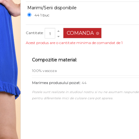
Marimi/Serii disponibile
44 1 buc
Cantitate:
Acest produs are o cantitate minima de comandat de 1
Compozitie material:
100% vascoza
Marimea produsului pozat:
44
Pozele sunt realizate in studioul nostru si nu ne asumam raspunde
pentru diferentele mici de culoare care pot aparea.