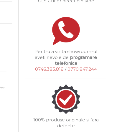
GLS Curier direct din stoc
Pentru a vizita showroom-ul
aveti nevoie de
programare
telefonica
0746.383.818
/
0770.847.244
rea
100% produse originale si fara
defecte