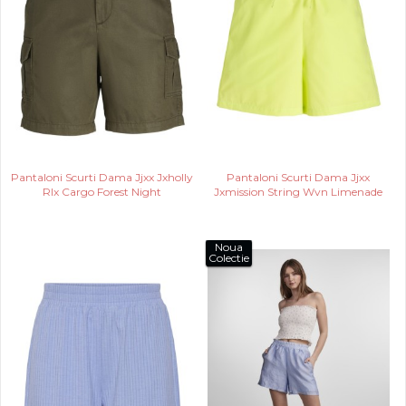
Pantaloni Scurti Dama Jjxx Jxholly
Pantaloni Scurti Dama Jjxx
Rlx Cargo Forest Night
Jxmission String Wvn Limenade
Noua
Colectie