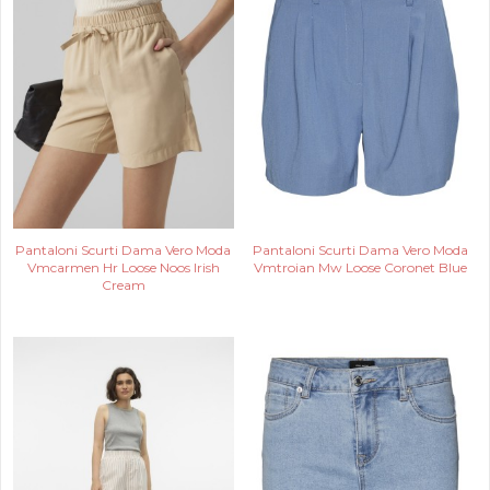
Pantaloni Scurti Dama Vero Moda
Pantaloni Scurti Dama Vero Moda
Vmcarmen Hr Loose Noos Irish
Vmtroian Mw Loose Coronet Blue
Cream