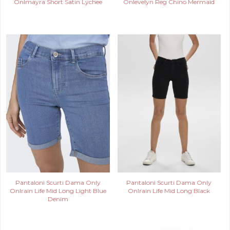
Onlmayra Short Satin Lychee
Onlevelyn Reg Chino Mermaid
Pantaloni Scurti Dama Only
Pantaloni Scurti Dama Only
Onlrain Life Mid Long Light Blue
Onlrain Life Mid Long Black
Denim