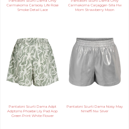
Pantaloni Scurti Dama Only
Pantaloni Scurti Dama Only
Carmakoma Carlacey Life Rose
Carmakoma Carjagger-Silla Hw
Smoke Detail Lace
Mom Strawberry Moon
Pantaloni Scurti Dama Adpt
Pantaloni Scurti Dama Noisy May
Adptsms Phoebe Lily Pad Aop
Nmeffi Nw Silver
Green Print White Flower