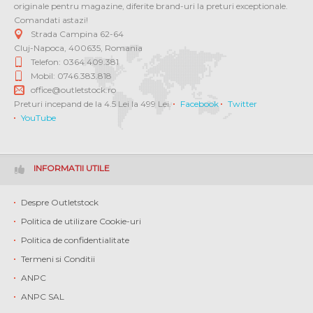
originale pentru magazine, diferite brand-uri la preturi exceptionale.
Comandati astazi!
Strada Campina 62-64
Cluj-Napoca
,
400635
,
Romania
Telefon: 0364 409.381
Mobil: 0746.383.818
office@outletstock.ro
Preturi incepand de la 4.5 Lei la 499 Lei.
Facebook
Twitter
YouTube
INFORMATII UTILE
Despre Outletstock
Politica de utilizare Cookie-uri
Politica de confidentialitate
Termeni si Conditii
ANPC
ANPC SAL