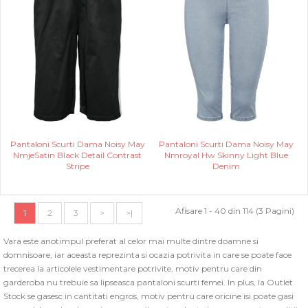
Pantaloni Scurti Dama Noisy May
Pantaloni Scurti Dama Noisy May
NmjeSatin Black Detail Contrast
Nmroyal Hw Skinny Light Blue
Stripe
Denim
Afisare 1 - 40 din 114 (3 Pagini)
1
2
3
>
>|
Vara este anotimpul preferat al celor mai multe dintre doamne si
domnisoare, iar aceasta reprezinta si ocazia potrivita in care se poate face
trecerea la articolele vestimentare potrivite, motiv pentru care din
garderoba nu trebuie sa lipseasca pantaloni scurti femei. In plus, la Outlet
Stock se gasesc in cantitati engros, motiv pentru care oricine isi poate gasi