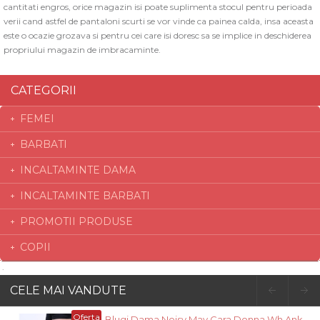
cantitati engros, orice magazin isi poate suplimenta stocul pentru perioada
verii cand astfel de pantaloni scurti se vor vinde ca painea calda, insa aceasta
este o ocazie grozava si pentru cei care isi doresc sa se implice in deschiderea
propriului magazin de imbracaminte.
CATEGORII
FEMEI
BARBATI
INCALTAMINTE DAMA
INCALTAMINTE BARBATI
PROMOTII PRODUSE
COPII
CELE MAI VANDUTE
Oferta
Blugi Dama Noisy May Cara Donna Wh Ank