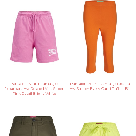
Pantaloni Scurti Dama Jjxx
Pantaloni Scurti Dama Jjxx Jxasta
Jxbarbara Hw Relaxed Vint Super
Hw Stretch Every Capri Puffins Bill
Pink Detail Bright White