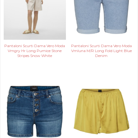
Pantaloni Scurti Dama Vero Moda
Pantaloni Scurti Dama Vero Moda
Vmgry Hr Long Pumice Stone
Vmluna M/R Long Fold Light Blue
Stripes Snow White
Denim