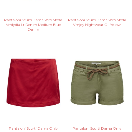
Pantaloni Scurti Dama Vero Moda
Pantaloni Scurti Dama Vero Moda
Vmlydia Lr Denim Medium Blue
Vmjoy Nightwear Oil Yellow
Denim
Pantaloni Scurti Dama Only
Pantaloni Scurti Dama Only