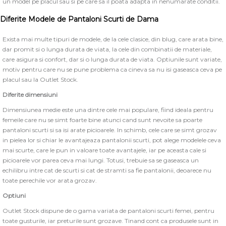
un model pe placul sau si pe care sa il poata adapta in nenumarate conditii.
Diferite Modele de Pantaloni Scurti de Dama
Exista mai multe tipuri de modele, de la cele clasice, din blug, care arata bine,
dar promit si o lunga durata de viata, la cele din combinatii de materiale,
care asigura si confort, dar si o lunga durata de viata. Optiunile sunt variate,
motiv pentru care nu se pune problema ca cineva sa nu isi gaseasca ceva pe
placul sau la Outlet Stock.
Diferite dimensiuni
Dimensiunea medie este una dintre cele mai populare, fiind ideala pentru
femeile care nu se simt foarte bine atunci cand sunt nevoite sa poarte
pantaloni scurti si sa isi arate picioarele. In schimb, cele care se simt grozav
in pielea lor si chiar le avantajeaza pantalonii scurti, pot alege modelele ceva
mai scurte, care le pun in valoare toate avantajele, iar pe aceasta cale si
picioarele vor parea ceva mai lungi. Totusi, trebuie sa se gaseasca un
echilibru intre cat de scurti si cat de stramti sa fie pantalonii, deoarece nu
toate perechile vor arata grozav.
Optiuni
Outlet Stock dispune de o gama variata de pantaloni scurti femei, pentru
toate gusturile, iar preturile sunt grozave. Tinand cont ca produsele sunt in