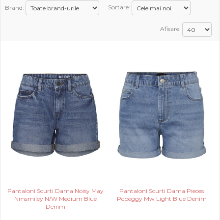
Brand:
Sortare:
PROMOTII
Afisare:
COPII
INFORMATII
CONTACT
Pantaloni Scurti Dama Noisy May
Pantaloni Scurti Dama Pieces
Nmsmiley N/W Medium Blue
Pcpeggy Mw Light Blue Denim
Denim