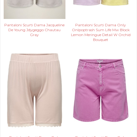
Pantaloni Scurti Dama Jacqueline
Pantaloni Scurti Dama Only
De Young Jdygeggo Chautau
Onlpoptrash Sum Life Mw Block
Gray
Lemon Meringue Detail W Orchid
Bouquet