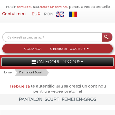
Intra in
sau
pentru a vedea preturile
contul tau
creaza un cont nou
Contul meu
EUR
RON
COMANDA
0 produs(e) - 0,00 EUR
CATEGORII PRODUSE
FEMEI
Home
Pantaloni Scurti
BARBATI
Trebuie sa
te autentifici
sau
sa creezi un cont nou
pentru a vedea preturile!
INCALTAMINTE DAMA
PANTALONI SCURTI FEMEI EN-GROS
ACCESORII DAMA
COLECTIA NOUA