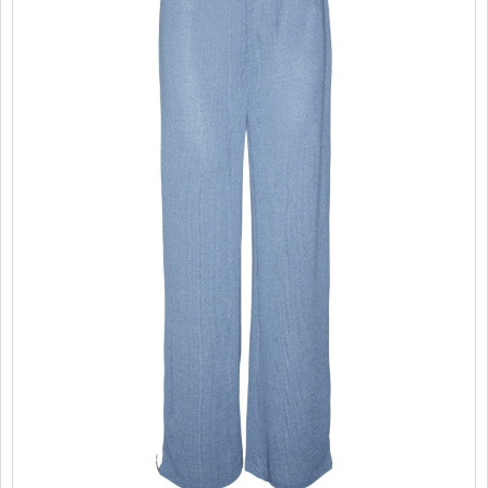
PROMOTII
COPII
INFORMATII
CONTACT