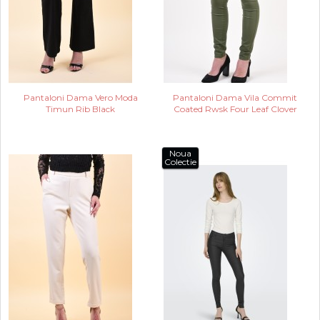
Pantaloni Dama Vero Moda
Pantaloni Dama Vila Commit
Timun Rib Black
Coated Rwsk Four Leaf Clover
Noua
Colectie