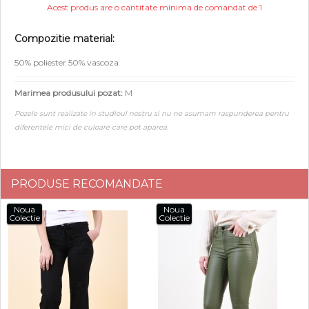
Acest produs are o cantitate minima de comandat de 1
Compozitie material:
50% poliester 50% vascoza
Marimea produsului pozat:
M
Pozele sunt realizate in studioul nostru si nu ne asumam raspunderea pentru
diferentele mici de culoare care pot aparea.
PRODUSE RECOMANDATE
Noua
Noua
Colectie
Colectie