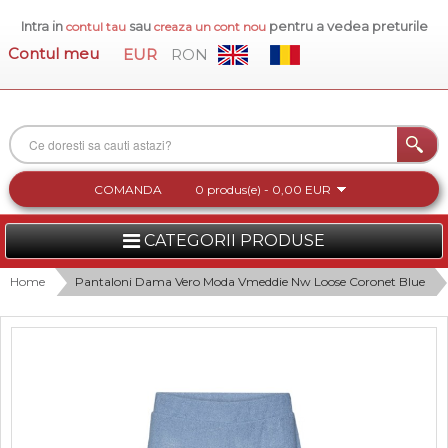
Intra in
sau
pentru a vedea preturile
contul tau
creaza un cont nou
Contul meu
EUR
RON
COMANDA
0 produs(e) - 0,00 EUR
CATEGORII PRODUSE
FEMEI
Home
Pantaloni Dama Vero Moda Vmeddie Nw Loose Coronet Blue
BARBATI
INCALTAMINTE DAMA
ACCESORII DAMA
COLECTIA NOUA