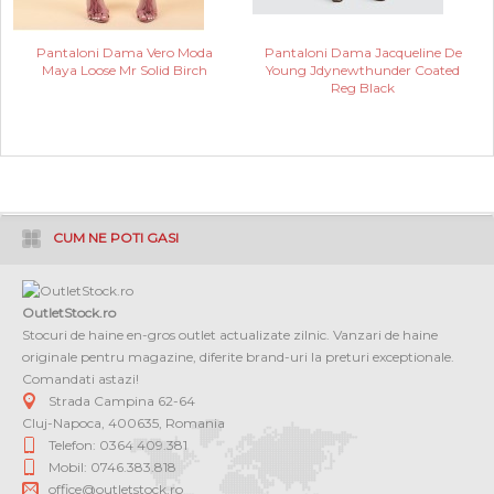
Pantaloni Dama Vero Moda
Pantaloni Dama Jacqueline De
Maya Loose Mr Solid Birch
Young Jdynewthunder Coated
Reg Black
CUM NE POTI GASI
OutletStock.ro
Stocuri de haine en-gros outlet actualizate zilnic. Vanzari de haine
originale pentru magazine, diferite brand-uri la preturi exceptionale.
Comandati astazi!
Strada Campina 62-64
Cluj-Napoca
,
400635
,
Romania
Telefon: 0364 409.381
Mobil: 0746.383.818
office@outletstock.ro