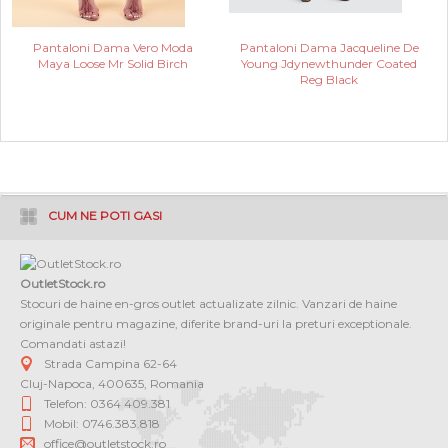
Pantaloni Dama Vero Moda
Pantaloni Dama Jacqueline De
Maya Loose Mr Solid Birch
Young Jdynewthunder Coated
Reg Black
CUM NE POTI GASI
OutletStock.ro
Stocuri de haine en-gros outlet actualizate zilnic. Vanzari de haine
originale pentru magazine, diferite brand-uri la preturi exceptionale.
Comandati astazi!
Strada Campina 62-64
Cluj-Napoca
,
400635
,
Romania
Telefon: 0364 409.381
Mobil: 0746.383.818
office@outletstock.ro