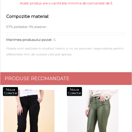
Acest produs are o cantitate minima de comandat de 5
Compozitie material:
97% poliester 3% elastan
Marimea produsului pozat:
S
Pozele sunt realizate in studioul nostru si nu ne asumam raspunderea pentru
diferentele mici de culoare care pot aparea.
PRODUSE RECOMANDATE
Noua
Noua
Colectie
Colectie