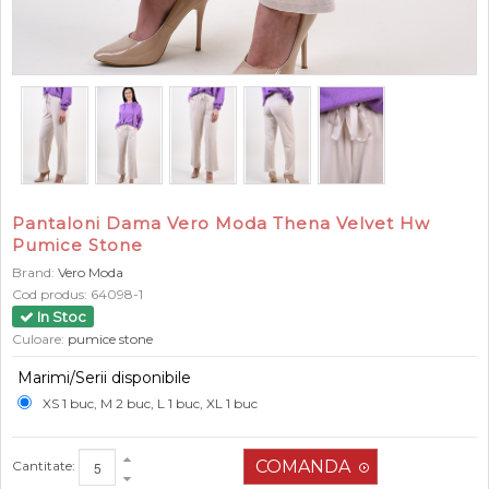
Pantaloni Dama Vero Moda Thena Velvet Hw
Pumice Stone
Brand:
Vero Moda
Cod produs:
64098-1
In Stoc
Culoare:
pumice stone
Marimi/Serii disponibile
XS 1 buc, M 2 buc, L 1 buc, XL 1 buc
Cantitate: