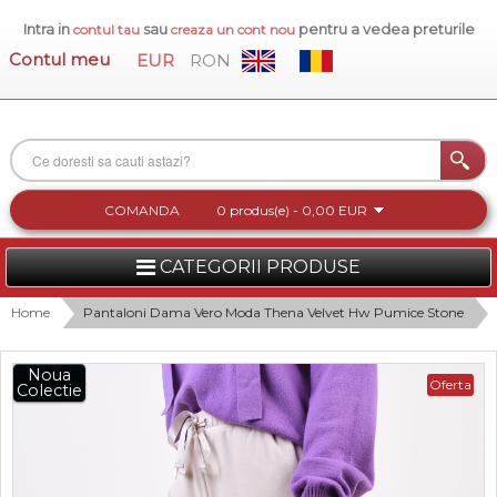
Intra in
sau
pentru a vedea preturile
contul tau
creaza un cont nou
Contul meu
EUR
RON
COMANDA
0 produs(e) - 0,00 EUR
CATEGORII PRODUSE
FEMEI
Home
Pantaloni Dama Vero Moda Thena Velvet Hw Pumice Stone
BARBATI
Noua
Oferta
Colectie
INCALTAMINTE DAMA
ACCESORII DAMA
COLECTIA NOUA