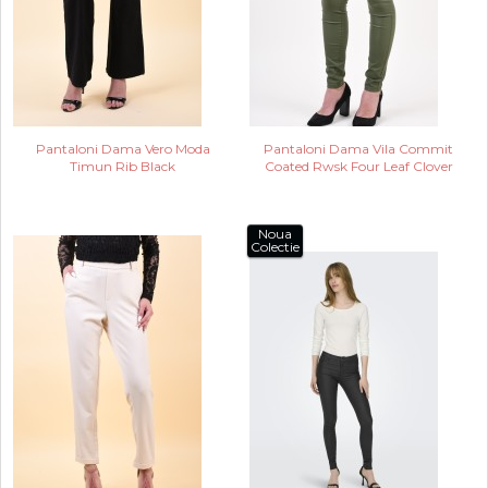
Pantaloni Dama Vero Moda
Pantaloni Dama Vila Commit
Timun Rib Black
Coated Rwsk Four Leaf Clover
Noua
Colectie