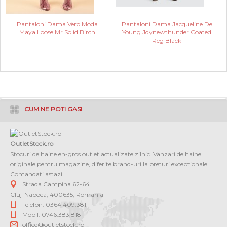
Pantaloni Dama Vero Moda
Pantaloni Dama Jacqueline De
Maya Loose Mr Solid Birch
Young Jdynewthunder Coated
Reg Black
CUM NE POTI GASI
OutletStock.ro
Stocuri de haine en-gros outlet actualizate zilnic. Vanzari de haine
originale pentru magazine, diferite brand-uri la preturi exceptionale.
Comandati astazi!
Strada Campina 62-64
Cluj-Napoca
,
400635
,
Romania
Telefon: 0364 409.381
Mobil: 0746.383.818
office@outletstock.ro