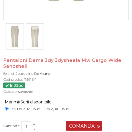
Pantaloni Dama Jdy Jdysheela Mw Cargo Wide
Sandshell
Brand:
Jacqueline De Young
Cod produs:
75916-1
In Stoc
Culoare:
sandshell
Marimi/Serii disponibile
XS 1 buc, M 1 buc, L 1 buc, XL 1 buc
Cantitate: