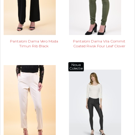
Pantaloni Dama Vero Moda
Pantaloni Dama Vila Commit
Timun Rib Black
Coated Rwsk Four Leaf Clover
Noua
Colectie