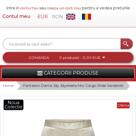
Intra in
sau
pentru a vedea preturile
contul tau
creaza un cont nou
Contul meu
EUR
RON
COMANDA
0 produs(e) - 0,00 EUR
CATEGORII PRODUSE
FEMEI
Home
Pantaloni Dama Jdy Jdysheela Mw Cargo Wide Sandshell
BARBATI
Noua
Oferta
Colectie
INCALTAMINTE DAMA
ACCESORII DAMA
COLECTIA NOUA