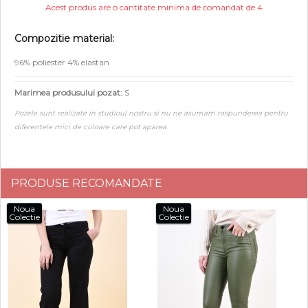
Acest produs are o cantitate minima de comandat de 4
Compozitie material:
96% poliester 4% elastan
Marimea produsului pozat:
S
Pozele sunt realizate in studioul nostru si nu ne asumam raspunderea pentru
diferentele mici de culoare care pot aparea.
PRODUSE RECOMANDATE
Noua
Noua
Colectie
Colectie