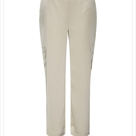
PROMOTII
COPII
INFORMATII
CONTACT