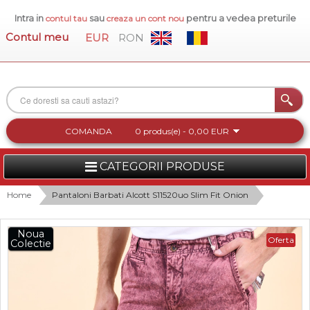
Intra in
sau
pentru a vedea preturile
contul tau
creaza un cont nou
Contul meu
EUR
RON
COMANDA
0 produs(e) - 0,00 EUR
CATEGORII PRODUSE
FEMEI
Home
Pantaloni Barbati Alcott S11520uo Slim Fit Onion
BARBATI
Noua
Oferta
Colectie
INCALTAMINTE DAMA
ACCESORII DAMA
COLECTIA NOUA