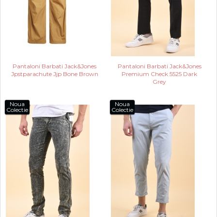
Pantaloni Barbati Jack&Jones
Pantaloni Barbati Jack&Jones
Jpstparachute Jjp Bone Brown
Premium Check 5525 Dark
Grey
Noua
Noua
Colectie
Colectie