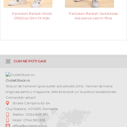
Pantaloni Barbati Alcott
Pantaloni Barbati Jack&Jones
S11520uo Slim Fit Kaki
Ace panza casmir Blue
CUM NE POTI GASI
OutletStock.ro
Stocuri de haine en-gros outlet actualizate zilnic. Vanzari de haine
originale pentru magazine, diferite brand-uri la preturi exceptionale.
Comandati astazi!
Strada Campina 62-64
Cluj-Napoca
,
400635
,
Romania
Telefon: 0364 409.381
Mobil: 0746.383.818
office@outletstock.ro