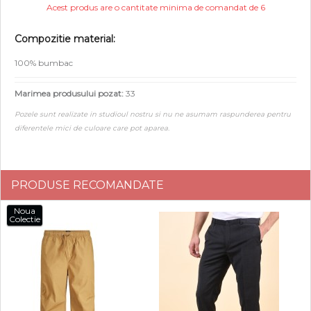
Acest produs are o cantitate minima de comandat de 6
Compozitie material:
100% bumbac
Marimea produsului pozat:
33
Pozele sunt realizate in studioul nostru si nu ne asumam raspunderea pentru
diferentele mici de culoare care pot aparea.
PRODUSE RECOMANDATE
Noua
Colectie