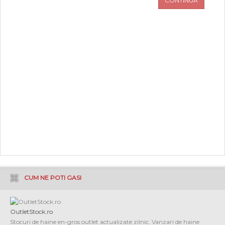
CONTINUA
PROMOTII
COPII
INFORMATII
CONTACT
CUM NE POTI GASI
OutletStock.ro
Stocuri de haine en-gros outlet actualizate zilnic. Vanzari de haine