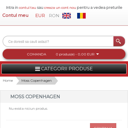
Intra in
sau
pentru a vedea preturile
contul tau
creaza un cont nou
Contul meu
EUR
RON
COMANDA
0 produs(e) - 0,00 EUR
CATEGORII PRODUSE
FEMEI
Home
Moss Copenhagen
BARBATI
MOSS COPENHAGEN
INCALTAMINTE DAMA
Nu exista niciun produs.
ACCESORII DAMA
COLECTIA NOUA